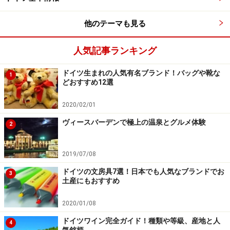
にもあります。
他のテーマも見る
＜DATA＞
■Tourist-Information 中央駅前
人気記事ランキング
住所：Immermannstr. 65 b
ドイツ生まれの人気有名ブランド！バッグや靴な
TEL：0211-17202-844
1
どおすすめ12選
営業時間：月～金曜9:30～19:00、土曜9:30～17:00
2020/02/01
■Tourist-Information 旧市街
ヴィースバーデンで極上の温泉とグルメ体験
2
住所：Marktstr. /Ecke Rheinstr.
TEL：0211-17202-840
2019/07/08
営業時間：月～日曜10:00～18:00
ドイツの文房具7選！日本でも人気なブランドでお
3
土産にもおすすめ
ドイツ最大の日本人街、インマーマン通り
2020/01/08
ドイツワイン完全ガイド！種類や等級、産地と人
4