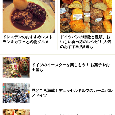
街。レストランやショッピング街も充実していて、何よ
り日本人にとって過ごしやすい環境が整っているので、
快適な滞在が期待できます。
近郊には大聖堂で有名なケルンのほか、ドルトムントや
ドレスデンのおすすめレスト
ドイツパンの特徴と種類、お
シャルケなどブンデスリーガの人気チームの本拠地もあ
ラン＆カフェと名物グルメ
いしい食べ方のレシピ！ 人気
るので、サッカー観戦の拠点としてもおすすめですよ。
のおすすめ店5選も
こちらの記事も参考にどうぞ
ドイツのイースターを楽しもう！ お菓子やお
＞＞＞
デュッセルドルフの観光スポット
土産も
＞＞＞
大聖堂だけじゃない！ケルンの観光名所7選／ド
イツ
＞＞＞
香川フィーバーに沸くドルトムント観戦ガイド
見どころ満載！デュッセルドルフのカーニバル
＞＞＞
内田選手に会いに行こう！シャルケ観戦ガイド
／ドイツ