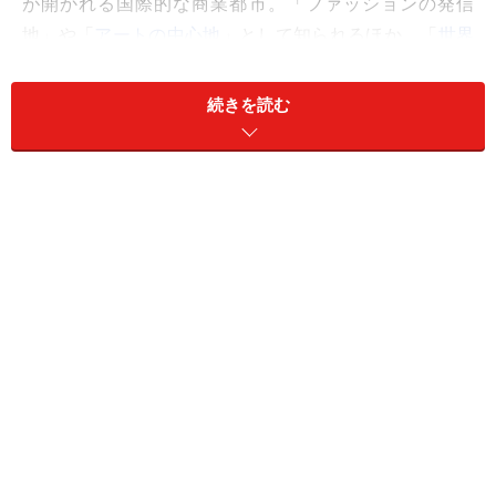
が開かれる国際的な商業都市。「ファッションの発信
地」や「
アートの中心地
」として知られるほか、「
世界
で一番長いバーカウンター
」と異名を持つ、バーや居酒
屋が立ち並ぶ旧市街が有名です。その反面、自然が豊か
続きを読む
でゆったりとした雰囲気も漂う街で、「世界で最も居住
に適した都市」の調査で上位に選ばれるほど生活環境の
良さは抜群です。