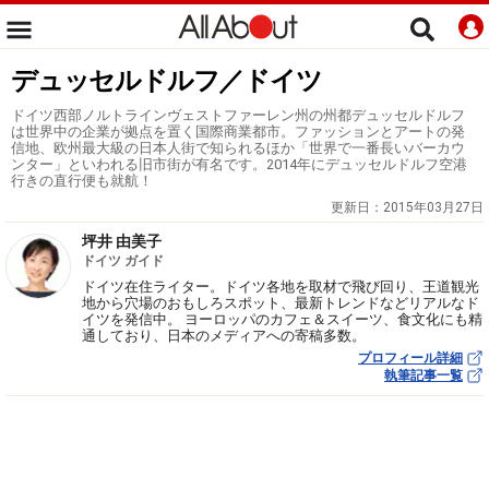
デュッセルドルフ／ドイツ
ドイツ西部ノルトラインヴェストファーレン州の州都デュッセルドルフ
は世界中の企業が拠点を置く国際商業都市。ファッションとアートの発
信地、欧州最大級の日本人街で知られるほか「世界で一番長いバーカウ
ンター」といわれる旧市街が有名です。2014年にデュッセルドルフ空港
行きの直行便も就航！
更新日：
2015年03月27日
坪井 由美子
ドイツ ガイド
ドイツ在住ライター。ドイツ各地を取材で飛び回り、王道観光
地から穴場のおもしろスポット、最新トレンドなどリアルなド
イツを発信中。 ヨーロッパのカフェ＆スイーツ、食文化にも精
通しており、日本のメディアへの寄稿多数。
プロフィール詳細
執筆記事一覧