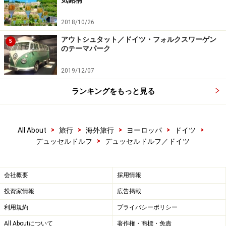
気銘柄
レストランにベーカリー、和雑貨や本屋など日本語の店がず
2018/10/26
らりと並ぶ「リトルジャパン」インマーマン通り
アウトシュタット／ドイツ・フォルクスワーゲン
5
のテーマパーク
中央駅から旧市街へ伸びるインマーマン通り
（Immermannstr. ）周辺は、ヨーロッパ随一の日本人
2019/12/07
街。多くの日本企業がオフィスを構え、日本のレストラ
ランキングをもっと見る
ンにカフェ、ベーカリー、スーパーマーケット、本屋に
クリーニング店などがずらりと並びます。たくさんの日
本人が行き通い、飛び交う言葉も日本語なので、一瞬外
>
>
>
>
>
All About
旅行
海外旅行
ヨーロッパ
ドイツ
国にいることを忘れてしまいそう。ラーメンやお寿司が
>
デュッセルドルフ
デュッセルドルフ／ドイツ
恋しくなったら、迷わずインマーマンを目指しましょ
う。
会社概要
採用情報
リトルジャパンとして有名なデュッセルドルフは、ドイ
投資家情報
広告掲載
ツ中の日本アニメファンにとっては憧れの地のようで、
利用規約
プライバシーポリシー
土曜日にはたくさんのコスプレイヤーたちがインマーマ
All Aboutについて
著作権・商標・免責