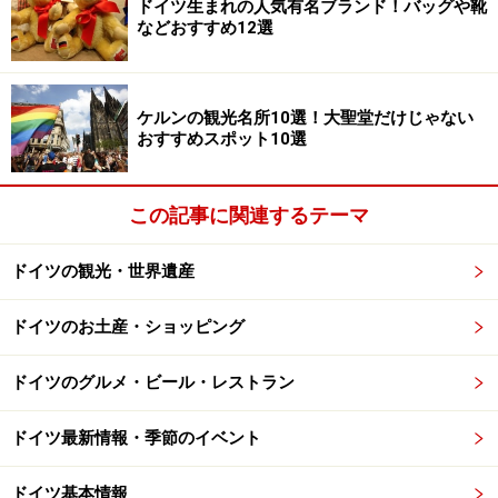
デュッセルドルフへのアクセス
ドイツ生まれの人気有名ブランド！バッグや靴
などおすすめ12選
■空路
2014年より全日空が成田～デュッセルドルフ空港間就
航。フランクフルト空港から入国する場合は、ICEなどの
ケルンの観光名所10選！大聖堂だけじゃない
おすすめスポット10選
電車を使うのが一般的。デュッセルドルフ空港駅から中
央駅まではSバーンで約15分。
この記事に関連するテーマ
■鉄道
ケルン中央駅から約30分。フランクフルト中央駅から
ドイツの観光・世界遺産
ICEで約1時間半。ミュンヘン中央駅からICEで約5時間。
ドイツのお土産・ショッピング
ドイツのグルメ・ビール・レストラン
デュッセルドルフの観光案内所
ドイツ最新情報・季節のイベント
デュッセルドルフの観光案内所は、中央駅前の他、旧市
街のマルクト通り(Marktstr.)とライン通り(Rheinstr.)の角
ドイツ基本情報