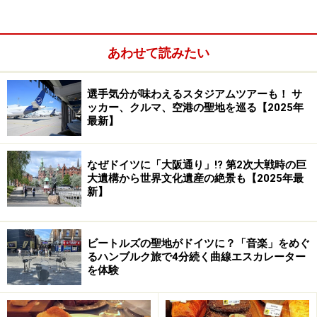
あわせて読みたい
コスプレイヤーが集結する「日本デー」
選手気分が味わえるスタジアムツアーも！ サ
日本ではあまり観光地としてのイメージがないデュッセ
ッカー、クルマ、空港の聖地を巡る【2025年
最新】
ルドルフですが、じつは古くから日本と深い友好関係に
あり、たくさんの日本企業が欧州拠点を構える街。現在
は約7000人もの日本人が住む欧州最大級の日本人街とし
なぜドイツに「大阪通り」!? 第2次大戦時の巨
大遺構から世界文化遺産の絶景も【2025年最
て有名で、「ドイツの中の日本」といわれるほど日本と
新】
の結びつきが強い街なのです。2014年にはデュッセルド
ルフ空港行きの直行便も就航してますます身近な存在
に。
ビートルズの聖地がドイツに？「音楽」をめぐ
るハンブルク旅で4分続く曲線エスカレーター
を体験
地理的にヨーロッパの中心に位置し、ベルギーやオラン
ダの国境に近いデュッセルドルフは、旅の拠点に最適の