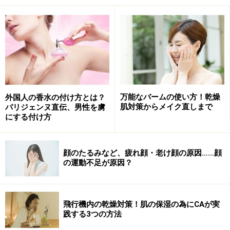
万能なバームの使い方！乾燥
外国人の香水の付け方とは？
肌対策からメイク直しまで
パリジェンヌ直伝、男性を虜
にする付け方
顔のたるみなど、疲れ顔・老け顔の原因……顔
の運動不足が原因？
美容液発想の洗顔ソープで老化ダメージを
ストップ
飛行機内の乾燥対策！肌の保湿の為にCAが実
践する3つの方法