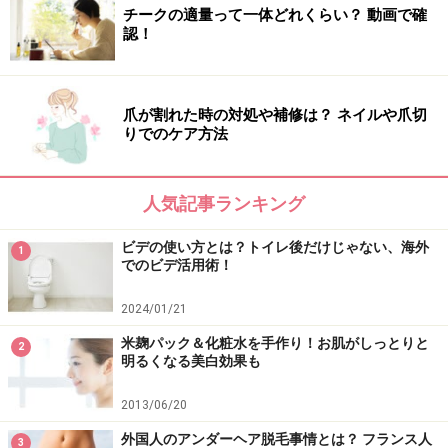
また、全ての方への有効性を保証するものではありません。
チークの適量って一体どれくらい？ 動画で確
認！
次のページへ
1
/
2
爪が割れた時の対処や補修は？ ネイルや爪切
りでのケア方法
人気記事ランキング
ビデの使い方とは？トイレ後だけじゃない、海外
1
でのビデ活用術！
2024/01/21
米麹パック＆化粧水を手作り！お肌がしっとりと
2
明るくなる美白効果も
2013/06/20
外国人のアンダーヘア脱毛事情とは？ フランス人
3