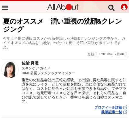
夏のオススメ 潤い重視の洗顔&クレン
ジング
今年上半期に通販コスメから新登場した洗顔&クレンジングの中から、ガ
イドオススメの5品をご紹介。べたつく夏こそ潤い重視がポイントです
よ。
更新日：
2013年07月30日
佐治 真澄
スキンケア ガイド
IBMF公認フェムテックマイスター
複数の化粧品会社の広報を経験。その際に得た美容に関する知
識を元にライターとして活動を開始。単に高価な化粧品だけで
はなく、コストに見合った効果を実感できる商品や、プチプラ
コスメ、地元密着コスメなどを日々探求。それらの商品を、自
分の肌で試しているときが一番幸せを感じる自称コスメマニ
ア。
プロフィール詳細
執筆記事一覧