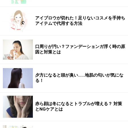
激。肌に必要なものを取りすぎることなく穏やかに洗い
上げます。また、ビタミンC、糖類、フラボノイドなど
アイブロウが切れた！足りないコスメを手持ち
美肌効果の高い植物成分配合で、保湿や、美白、代謝機
アイテムで代用する方法
能の活性化も実現。泡立てているそばから香るローズマ
リーやラベンダー、オレンジなどのアロマの爽やかな香
りで気分もリラックス。ホイップクリームのような濃密
口周りが汚い？ファンデーションガ浮く時の原
因と対策とは
でクリーミィーな泡が毎日の洗顔をハッピーにしてくれ
ます。
夕方になると頭が臭い……地肌の匂いが気にな
る！
次のページではオススメのクレンジング2品を紹介しま
す。
赤ら顔は冬になるとトラブルが増える？ 対策
※記事内容は執筆時点のものです。最新の内容をご確認くださ
とNGケアとは
い。
※個人の体質、また、誤った方法による実践に起因して肌荒れや
不調を引き起こす場合があります。実践の際には、必ず自身の体
質及び健康状態を十分に考慮し、正しい方法で行ってください。