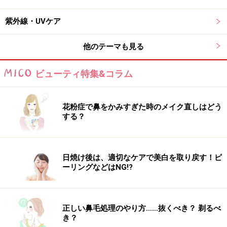
鹸は泡立てるのが面倒」という不満も見事に解決した1
品です。
紫外線・UVケア
他のテーマも見る
敏感肌でもエイジングケアを可能にした低
ビューティ特集&コラム
刺激の洗顔フォーム
花粉症で鼻をかみすぎた時のメイク直しはどう
する？
敏感肌のエイジングケアを可能にした洗顔料
ホメオバウ
日焼け後は、適切なケアで美白を取り戻す！ピ
マイルド ウォッシングフォーム
ーリングなどはNG!?
100g／3150円（税込）
「敏感肌でもエイジングケアしたい！」という願いを可
正しい鼻毛処理のやり方……抜くべき？ 剃るべ
き？
能にしたこの洗顔フォームは、アミノ酸がベースで低刺