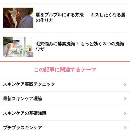
美容液発想のエイジングケア石けん
唇をプルプルにする方法……キスしたくなる唇
の作り方
アテニア
フェイシャル リファイン ソープ
標準重量60g×2個（約2か月分）／3200円(税込)
毛穴悩みに酵素洗顔！ もっと効く３つの洗顔
ワザ
年齢肌に着目したアテニアの「プレステージ エイジング
ケアシリーズ」から、美容液発想のソープが新登場。老
この記事に関連するテーマ
化ダメージのアプローチに最良なポリフェノール「濃縮
ハスカップ ポリフェノール」を配合しているため、洗顔
スキンケア実践テクニック
するだけでサビを防ぎ健やかな肌に導きます。香りは1
トンからたった1リットルしか採れない希少なノバラの
最新スキンケア理論
天然エッセンシャルオイル。使うたびに、ふわっと立ち
スキンケアの基礎知識
上る香りに酔いしれてしまいそうです。女性の手に収ま
りやすいミディアムサイズで泡立てラクラク。「固形石
プチプラスキンケア