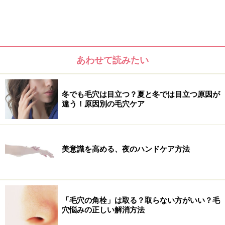
あわせて読みたい
120g／3990円(税込)
冬でも毛穴は目立つ？夏と冬では目立つ原因が
違う！原因別の毛穴ケア
大人気の「AHAリファインソープモイスチャー」（枠練
り石けん）を、より使いやすくしたのがコレ。石鹸同
様、AHA(フルーツ酸、角質柔軟成分)配合で、不要な角
美意識を高める、夜のハンドケア方法
質をマイルドにケアし、毛穴の奥の汚れまでもしっかり
洗い流してくれます。さらなる魅力は、限界量までたっ
ぷり配合した保湿成分。まるで保湿美容液でケアしたよ
うなしっとり潤いに満ちた洗い上がりに大満足。ドクタ
「毛穴の角栓」は取る？取らない方がいい？毛
ーズコスメならでは優しい処方で、揺らいだ肌にも安心
穴悩みの正しい解消方法
して使用することができます。