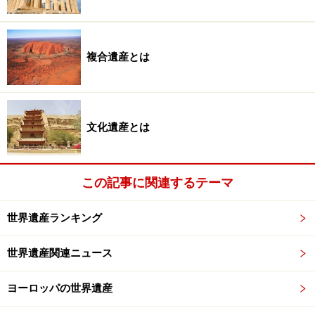
"Fujisan, sacred place and source of artistic inspiration"」
と名称を変えて登録に成功した。日本の世界遺産として
は17件目、文化遺産としては13件目となる。
複合遺産とは
勧告段階では以下のような問題点が指摘されていた。
登録基準(iii)(vi)の価値は認めるが、(iv)の価値は証明
文化遺産とは
されていない
三保松原（みほのまつばら）は構成資産から除外す
るべきである
この記事に関連するテーマ
周辺の開発や登山の制限など、2016年までに保全状
況報告書を提出する
世界遺産ランキング
「富士山」という名称を改め、内容と結びついたも
世界遺産関連ニュース
のにする
ヨーロッパの世界遺産
ほとんどは受け入れたものの、三保松原については一体
登録を目指して除外を拒否。世界遺産委員会メンバーへ