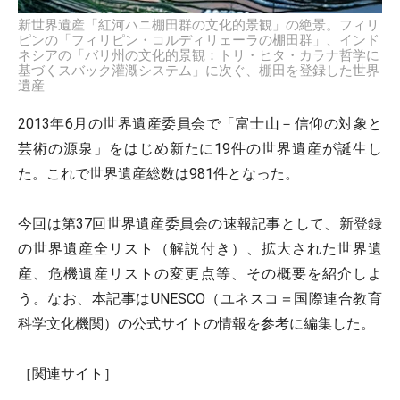
新世界遺産「紅河ハニ棚田群の文化的景観」の絶景。フィリ
ピンの「フィリピン・コルディリェーラの棚田群」、インド
ネシアの「バリ州の文化的景観：トリ・ヒタ・カラナ哲学に
基づくスバック灌漑システム」に次ぐ、棚田を登録した世界
遺産
2013年6月の世界遺産委員会で「富士山－信仰の対象と
芸術の源泉」をはじめ新たに19件の世界遺産が誕生し
た。これで世界遺産総数は981件となった。
今回は第37回世界遺産委員会の速報記事として、新登録
の世界遺産全リスト（解説付き）、拡大された世界遺
産、危機遺産リストの変更点等、その概要を紹介しよ
う。なお、本記事はUNESCO（ユネスコ＝国際連合教育
科学文化機関）の公式サイトの情報を参考に編集した。
［関連サイト］