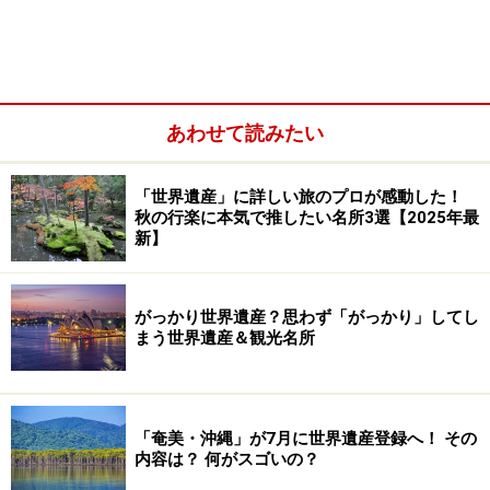
今年もここで新しい世界遺産が誕生した。
新登録の世界遺産は19件で、そのうち文化遺産が14件、
自然遺産5件。また、3件の拡大が承認された。これによ
り世界遺産総数は981件、うち文化遺産が759件、自然遺
あわせて読みたい
産は193件、複合遺産は29件となった。今回拡大を含め
て30件が審議されたので、通過率は約73.3%だった。
「世界遺産」に詳しい旅のプロが感動した！
秋の行楽に本気で推したい名所3選【2025年最
新】
はじめて世界遺産が誕生したのはカタール、フィジー、
レソトの3国。これで、世界遺産条約締結国で世界遺産
を保有していない国は30か国に減少した。
がっかり世界遺産？思わず「がっかり」してし
まう世界遺産＆観光名所
国別の登録数では、イタリアが2件増やして49件で不動
の1位。今回、中国がスペインを抜いて2位（45件）へ浮
上した。中国の伸びは世界一で、この10年で登録数を16
「奄美・沖縄」が7月に世界遺産登録へ！ その
内容は？ 何がスゴいの？
件も伸ばしている。日本は14位16件から13位17件へ順位