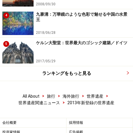
社）
2008/09/30
御師住宅（旧外川家住宅、小佐野家住宅)
九寨溝：万華鏡のような色彩で魅せる中国の水景
4
王
富士五湖（西湖、精進湖、本栖湖、山中湖、河口
湖）
2018/06/28
忍野八海（出口池、お釜池、底抜池、銚子池、湧
ケルン大聖堂：世界最大のゴシック建築／ドイツ
5
池、濁池、鏡池、菖蒲池）
溶岩地形（船津胎内樹型、吉田胎内樹型、人穴富士
2017/05/29
講遺跡、白糸の滝）
ランキングをもっと見る
三保松原
［関連記事］
>
>
>
>
All About
旅行
海外旅行
世界遺産
富士山－信仰の対象と芸術の源泉／日本
>
世界遺産関連ニュース
2013年新登録の世界遺産
会社概要
採用情報
一方、ICOMOSから不記載勧告を受けていた「武家の古
投資家情報
広告掲載