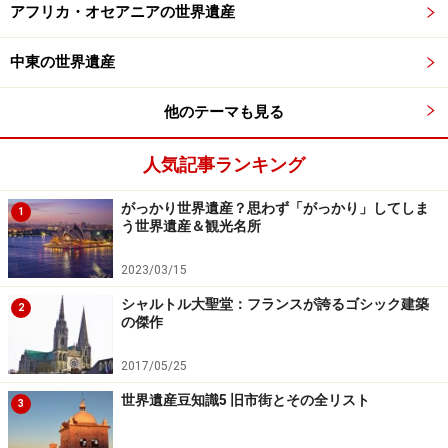
アフリカ・オセアニアの世界遺産
のアピールが奏功し、委員会では多数の委員から三保松
原の除外に反対する意見が出て、逆転登録に成功した。
中東の世界遺産
構成資産は以下。詳細は関連記事を参照のこと。
他のテーマも見る
■「富士山－信仰の対象と芸術の源泉」の構成資産
人気記事ランキング
富士山本宮浅間大社。1300以上存在するといわれる浅間神社
がっかり世界遺産？思わず「がっかり」してしま
1
の総本社
う世界遺産＆観光名所
2023/03/15
山頂の信仰遺跡群
シャルトル大聖堂：フランスが誇るゴシック建築
登山道（大宮・村山口登山道、須山口登山道、須走
2
の傑作
口登山道、吉田口登山道
2017/05/25
浅間神社（富士山本宮浅間大社、北口本宮富士浅間
神社、山宮浅間神社、村山浅間神社、須山浅間神
世界遺産豆知識5 旧市街とその全リスト
3
社、富士浅間神社、河口浅間神社、富士御室浅間神