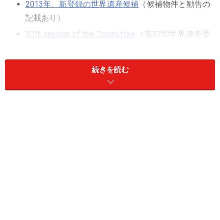
2013年、新登録の世界遺産候補
（候補物件と勧告の
記載あり）
37th session of the Committee
（第37回世界遺産委
員会の公式サイト、英語）
続きを読む
新たに19件の世界遺産が誕生、世界遺産は
計981件へ！
ポルトガルの世界遺産「コインブラ大学－アルタとソフィ
ア」登録のアルタ地区。コインブラは12～13世紀の一時期、
ポルトガルの首都として繁栄した都市。13世紀のコインブラ
大学創立後は文化的中心として栄え、ポルトガルの政治・経
済・芸術をリードした
毎年行われている世界遺産委員会。今年は6月16～27日
まで、カンボジアのプノンペンで第37回が開催された。