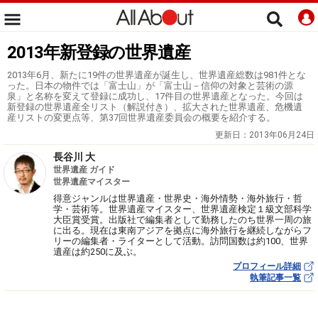
2013年新登録の世界遺産
2013年6月、新たに19件の世界遺産が誕生し、世界遺産総数は981件とな
った。日本の物件では「富士山」が「富士山－信仰の対象と芸術の源
泉」と名称を変えて登録に成功し、17件目の世界遺産となった。今回は
新登録の世界遺産全リスト（解説付き）、拡大された世界遺産、危機遺
産リストの変更点等、第37回世界遺産委員会の概要を紹介する。
更新日：
2013年06月24日
長谷川 大
世界遺産 ガイド
世界遺産マイスター
得意ジャンルは世界遺産・世界史・海外情勢・海外旅行・哲
学・芸術等。世界遺産マイスター、世界遺産検定１級文部科学
大臣賞受賞。出版社で編集者として勤務したのち世界一周の旅
に出る。現在は東南アジアを拠点に海外旅行を継続しながらフ
リーの編集者・ライターとして活動。訪問国数は約100、世界
遺産は約250に及ぶ。
プロフィール詳細
執筆記事一覧