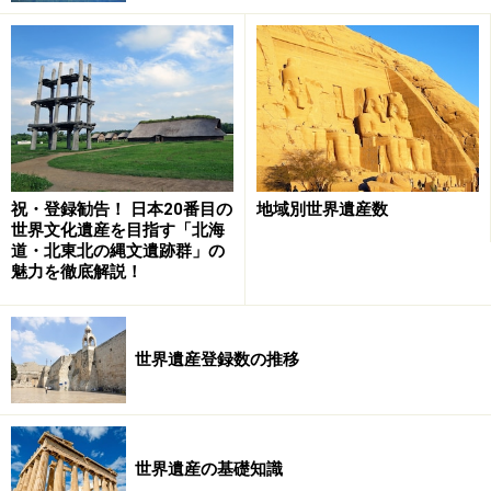
を上げた。
危機遺産リストでは、1件がリストから削除され、7件が
追加された。これにより、38件だった危機遺産は44件に
増えた。
祝・登録勧告！ 日本20番目の
地域別世界遺産数
富士山、念願の世界遺産へ！ 鎌倉は無念の
世界文化遺産を目指す「北海
辞退
道・北東北の縄文遺跡群」の
魅力を徹底解説！
河口湖から見た逆さ富士。世界遺産には河口湖を含め、富士
世界遺産登録数の推移
五湖すべてが登録された
4月末にICOMOS（イコモス＝国際記念物遺跡会議）から
世界遺産リストへの記載勧告を受けていた「富士山
"Fujisan"」は、「富士山－信仰の対象と芸術の源泉
世界遺産の基礎知識