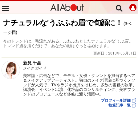
ナチュラルな‘うぶふわ眉’で旬顔に！
(3ペ
ージ目)
今のトレンドは、毛流れがある、ふわふわとしたナチュラルな‘うぶ眉’。
トレンド眉を描くだけで、あなたの顔はぐっと垢ぬけます。
更新日：
2013年05月31日
新見 千晶
メイク ガイド
美容誌・広告などで、モデル・女優・タレントを担当するヘア
＆メイクアップアーティスト。独自のメイク理論に基づくメソ
ッドが人気で、TVやラジオ出演をはじめ、多数の書籍の執筆、
講演会、イベント出演、化粧品のコンサルティング、美容ブラ
ンドのプロデュースなど多岐に渡り活躍中。
プロフィール詳細
執筆記事一覧