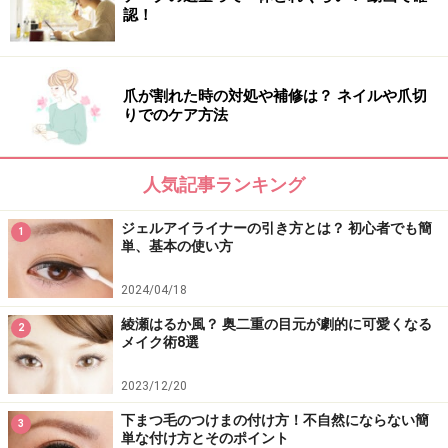
認！
爪が割れた時の対処や補修は？ ネイルや爪切
りでのケア方法
人気記事ランキング
ジェルアイライナーの引き方とは？ 初心者でも簡
1
単、基本の使い方
2024/04/18
綾瀬はるか風？ 奥二重の目元が劇的に可愛くなる
2
メイク術8選
2023/12/20
下まつ毛のつけまの付け方！不自然にならない簡
3
単な付け方とそのポイント