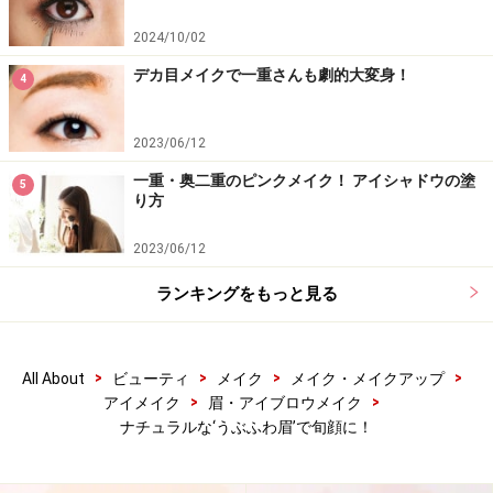
2024/10/02
デカ目メイクで一重さんも劇的大変身！
4
2023/06/12
一重・奥二重のピンクメイク！ アイシャドウの塗
5
り方
2023/06/12
ランキングをもっと見る
>
>
>
>
All About
ビューティ
メイク
メイク・メイクアップ
>
>
アイメイク
眉・アイブロウメイク
ナチュラルな‘うぶふわ眉’で旬顔に！