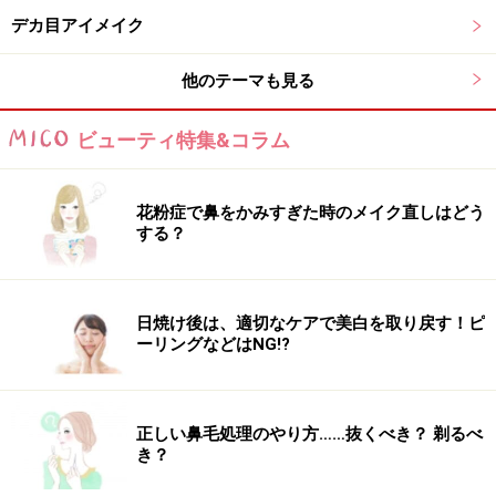
デカ目アイメイク
他のテーマも見る
ビューティ特集&コラム
花粉症で鼻をかみすぎた時のメイク直しはどう
する？
日焼け後は、適切なケアで美白を取り戻す！ピ
ーリングなどはNG!?
正しい鼻毛処理のやり方……抜くべき？ 剃るべ
き？