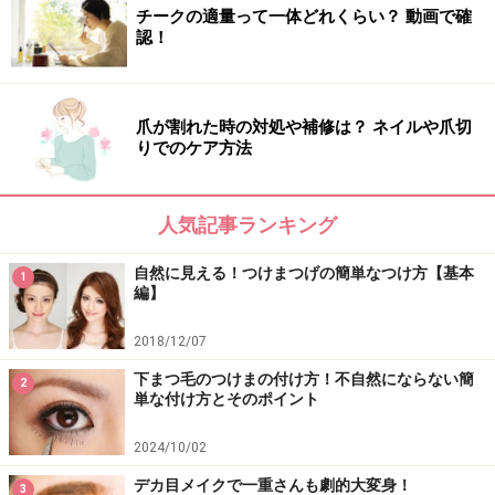
チークの適量って一体どれくらい？ 動画で確
認！
爪が割れた時の対処や補修は？ ネイルや爪切
りでのケア方法
人気記事ランキング
自然に見える！つけまつげの簡単なつけ方【基本
1
編】
2018/12/07
下まつ毛のつけまの付け方！不自然にならない簡
2
単な付け方とそのポイント
2024/10/02
デカ目メイクで一重さんも劇的大変身！
3