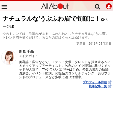
ナチュラルな‘うぶふわ眉’で旬顔に！
(2ペ
ージ目)
今のトレンドは、毛流れがある、ふわふわとしたナチュラルな‘うぶ眉’。
トレンド眉を描くだけで、あなたの顔はぐっと垢ぬけます。
更新日：
2013年05月31日
新見 千晶
メイク ガイド
美容誌・広告などで、モデル・女優・タレントを担当するヘア
＆メイクアップアーティスト。独自のメイク理論に基づくメソ
ッドが人気で、TVやラジオ出演をはじめ、多数の書籍の執筆、
講演会、イベント出演、化粧品のコンサルティング、美容ブラ
ンドのプロデュースなど多岐に渡り活躍中。
プロフィール詳細
執筆記事一覧