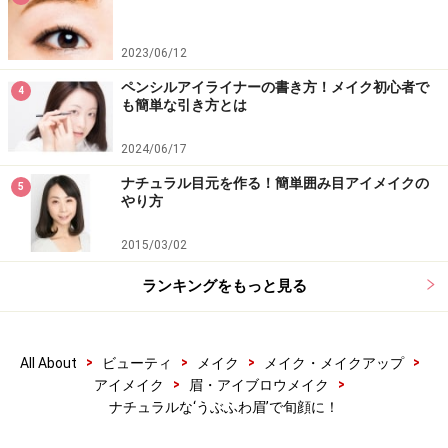
2023/06/12
ペンシルアイライナーの書き方！メイク初心者で
4
も簡単な引き方とは
2024/06/17
ナチュラル目元を作る！簡単囲み目アイメイクの
5
やり方
2015/03/02
ランキングをもっと見る
>
>
>
>
All About
ビューティ
メイク
メイク・メイクアップ
>
>
アイメイク
眉・アイブロウメイク
ナチュラルな‘うぶふわ眉’で旬顔に！