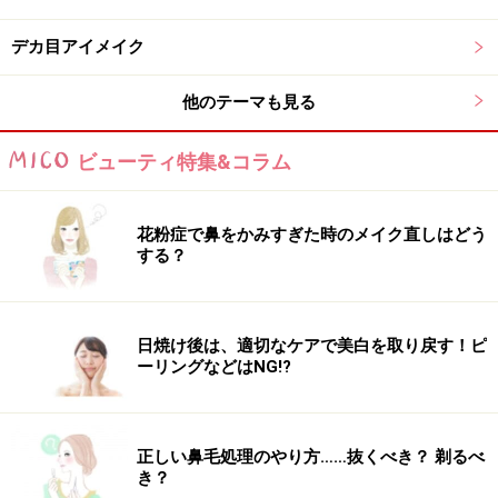
デカ目アイメイク
他のテーマも見る
ビューティ特集&コラム
花粉症で鼻をかみすぎた時のメイク直しはどう
する？
日焼け後は、適切なケアで美白を取り戻す！ピ
ーリングなどはNG!?
正しい鼻毛処理のやり方……抜くべき？ 剃るべ
き？