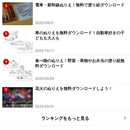
電車・新幹線ぬりえ！無料で塗り絵ダウンロード
べるこいのぼりのぬりえを無料ダウンロードすることが
2
できます。こいのぼり、矢車、吹き流しを画用紙などに
貼り付けて大きな作品に仕上げても楽しいでしょう。切
2020/04/01
り取らずにぬりえだけを楽しめる素材も用意されていま
車のぬりえを無料ダウンロード！自動車好きの子
3
どもも大人も
す。
2020/10/17
食べ物のぬりえ！野菜・果物やお弁当の塗り絵無
4
料ダウンロード
2020/03/03
花火のぬりえを無料ダウンロードしよう！
5
2020/03/31
ランキングをもっと見る