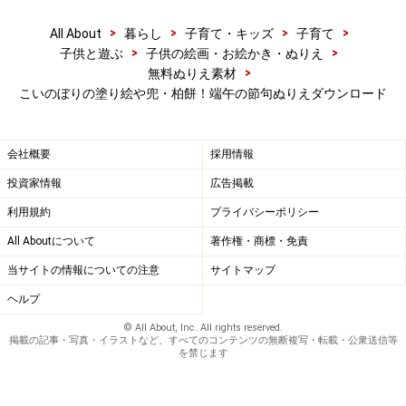
子どもの日のぬりえ素材が豊富 ぬりえパー
>
>
>
>
All About
暮らし
子育て・キッズ
子育て
>
>
子供と遊ぶ
子供の絵画・お絵かき・ぬりえ
ク
>
無料ぬりえ素材
こいのぼりの塗り絵や兜・柏餅！端午の節句ぬりえダウンロード
子供の日のぬりえが豊富「ぬりえパーク 子どもの日のぬり
え素材」
会社概要
採用情報
投資家情報
広告掲載
ぬりえパーク
の
子どもの日のぬりえ素材
からは、こいの
利用規約
プライバシーポリシー
ぼりのぬりえを含む27枚の子供の日ぬりえを無料ダウン
ロードすることができます。こいのぼりのぬりえは、風
All Aboutについて
著作権・商標・免責
になびくこいのぼりやミニこいのぼりを持つ子供など10
当サイトの情報についての注意
サイトマップ
種類以上のデザインを用意。他サイトではあまり見かけ
ヘルプ
ない五月人形の飾り、ちまき・柏餅のぬりえなどユニー
© All About, Inc. All rights reserved.
掲載の記事・写真・イラストなど、すべてのコンテンツの無断複写・転載・公衆送信等
クなぬりえも揃っています。
を禁じます