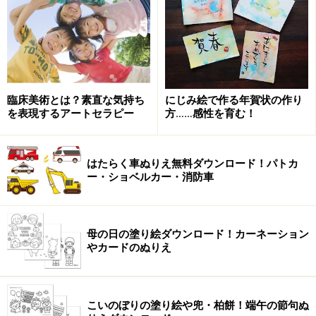
ぬりえプリント
の
大人の塗り絵
（こどもの日のリンク）
からは、こいのぼりや兜など端午の節句をテーマにした
12種類のぬりえを無料ダウンロードすることができま
す。柏餅や背くらべなど、他のサイトではあまり見るこ
臨床美術とは？素直な気持ち
にじみ絵で作る年賀状の作り
とのないテーマも用意されており、それぞれのデザイン
を表現するアートセラピー
方……感性を育む！
ごとに、ぬりえの線はグレート黒から選択することがで
きるのもポイント。彩色見本も印刷可能です。
はたらく車ぬりえ無料ダウンロード！パトカ
ー・ショベルカー・消防車
可愛いこいのぼりや動物のぬりえ素材 ぬり
えやさん
母の日の塗り絵ダウンロード！カーネーション
やカードのぬりえ
こいのぼりの塗り絵や兜・柏餅！端午の節句ぬ
動物たちとこいのぼりのぬりえ「ぬりえやさん 季節の風物