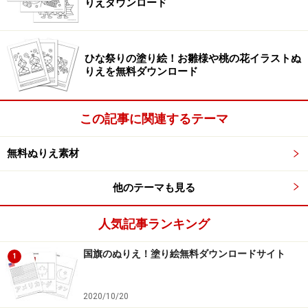
りえダウンロード
詩ぬりえ」
ぬりえやさん
の
季節の風物詩ぬりえ「春その1」
から
は、可愛いこいのぼりと動物のぬりえ３種類を無料ダウ
ひな祭りの塗り絵！お雛様や桃の花イラストぬ
ンロードすることができます。兜を被った動物とこいの
りえを無料ダウンロード
ぼりがデザインされているぬりえのほか、こいのぼりが
空を泳ぐデザインのぬりえも用意されています。
この記事に関連するテーマ
無料ぬりえ素材
切り抜いて遊べるこいのぼりのぬりえも ぬ
りえランド
他のテーマも見る
人気記事ランキング
国旗のぬりえ！塗り絵無料ダウンロードサイト
1
切り取って遊べるこいのぼりぬりえ「ぬりえランド こいの
ぼり」
2020/10/20
ぬりえランド
の
こいのぼり ぬりえ
からは、切り取って遊