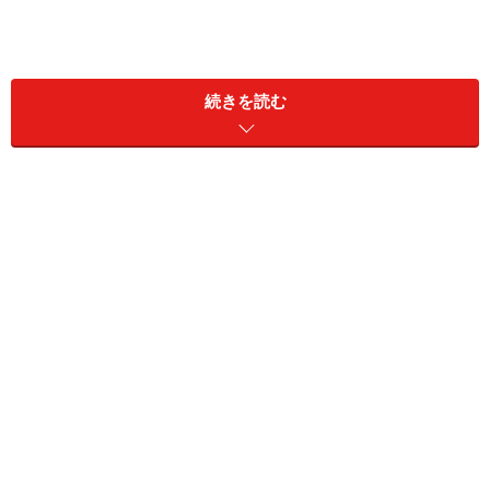
続きを読む
可愛いこいのぼりや動物ぬりえ ぬりえやさん
切り抜いて遊べる ぬりえランド
子どもの日のぬりえ素材が豊富 ぬりえパーク
可愛いデザイン豊富 ぬりえやさんドットコム
カラー・モノクロ版も便利 子供と動物のイラスト屋
さん
PDF形式のぬりえ素材を開けない場合は、
Adobe Reader
をインストールしてください。