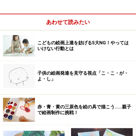
こいのぼり・兜・柏餅など豊富なぬりえ素
材 ぬりえプリント
あわせて読みたい
こどもの絵画上達を妨げる5大NG！やっては
いけない行動とは
子供の絵画発達を見守る視点「こ・こ・が・
よ・し」
赤・青・黄の三原色を絵の具で描こう……親子
で絵画制作に挑戦！
彩色見本付きのこいのぼりぬりえ「ぬりえプリント こども
の日」