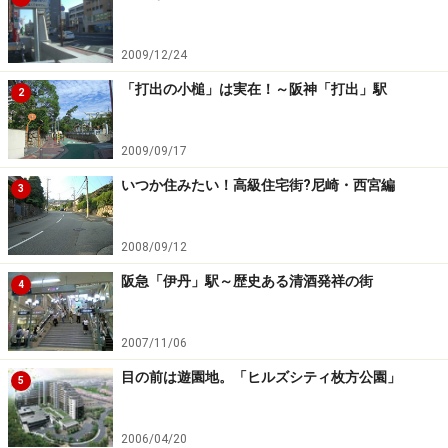
2009/12/24
「打出の小槌」は実在！～阪神「打出」駅
2
2009/09/17
いつか住みたい！高級住宅街?尼崎・西宮編
3
2008/09/12
阪急「伊丹」駅～歴史ある清酒発祥の街
4
2007/11/06
目の前は遊園地。「ヒルズシティ枚方公園」
5
2006/04/20