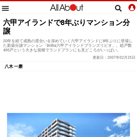
六甲アイランドで8年ぶりマンション分
譲
20年を経て成熟の度合いを深めていく六甲アイランドに8年ぶりに登場し
た新築分譲マンション「Brillia六甲アイランドブランズリビオ」。総戸数
495戸という大きな規模でランドプランにも見どころがいっぱい。
更新日：
2007年02月25日
八木 一磨