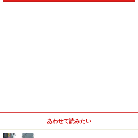
ままに、より人間的な暖かみが感じられるようになりま
した。本物件は成熟の度合いを深めていく六甲アイラン
ドに8年ぶりに登場した新築分譲マンションとして話題
を集めています。
Brillia六甲アイランドブランズリビオ現地案内図。マン
ションギャラリーは六甲アイランドではなく、阪神魚崎
駅の南、酒蔵通り沿いにあるのでご注意ください
現地はアイランド北口駅から徒歩5分。小磯記念美術館
のある六甲アイランド公園を抜けたところにあります。
駅からは阪神魚崎駅へ4分、JR住吉駅へ6分ですから、目
的地に応じて路線を使い分けられるのも便利です。
あわせて読みたい
生活施設はスーパーを始め、医療施設・金融機関などが
徒歩圏に充実。都市計画に基づいてつくられた街なの