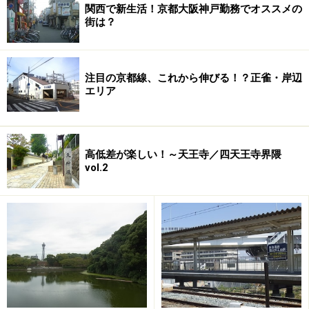
で、それぞれの施設がとても機能的に美しく配置されて
関西で新生活！京都大阪神戸勤務でオススメの
街は？
います。注目は教育施設。アイランド内には保育園・幼
稚園・小学校・中学校はもちろん、市立六甲アイランド
高校、カナディアンアカデミー（高校）や甲南看護病院
注目の京都線、これから伸びる！？正雀・岸辺
専門学校、神戸国際大学など、多彩な学校があり若々し
エリア
い雰囲気を醸しだしています。
高低差が楽しい！～天王寺／四天王寺界隈
大規模物件ならではの夢のあるランドプラ
vol.2
ン
大規模マンションの魅力は何といってもランドプランで
す。個人ではほぼ不可能な施設を共用空間として持つこ
とができるからです。本物件は495戸ありますから、単
純に考えれば500万円ほどかかる施設でも1戸あたり1万
円で設けることができる訳です。