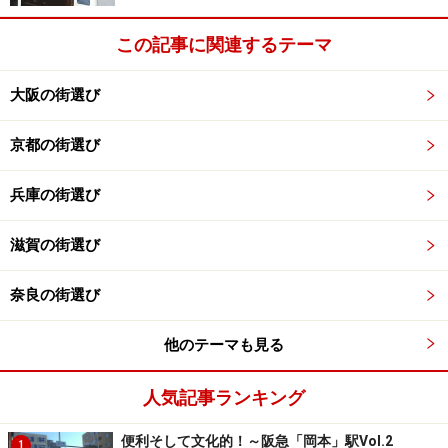
次のページ
では仕様や間取図についてご紹介していま
す。
この記事に関連するテーマ
※記事内容は執筆時点のものです。最新の内容をご確認くださ
い。
大阪の街選び
京都の街選び
次のページへ
1
/
2
兵庫の街選び
滋賀の街選び
奈良の街選び
他のテーマも見る
人気記事ランキング
便利そして文化的！～阪急「岡本」駅Vol.2
1