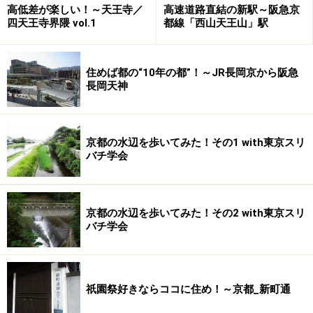
高低差が楽しい！～天王寺／
高速道路直結の新駅～阪急京
Brillia六甲アイランドブランズリビオのランドプラン完
四天王寺界隈 vol.1
都線「西山天王山」駅
成予想図。たっぷりの緑と育児に便利な共用施設がふん
だんに盛り込まれています
住めば都の“10年の都”！～JR長岡京から阪急
長岡天神
●アウトドア施設
フロントコート、アイランドガーデン、キッズガーデ
ン、提供公園、ハーブガーデン、ゲートボールコート、
京都の水辺を歩いてみた！その1 with東京スリ
バチ学会
ウインドプロムナード、洗車スペースなど
●インドア施設
グランドエントランス(ライブラリー、スタディルーム、
京都の水辺を歩いてみた！その2 with東京スリ
AVルーム、カルチャールーム)
バチ学会
キッズプラザ(乳児ルーム)、保育ルーム、学習ルーム
ガーデンレジデンス(キッズルーム、パーティールーム)
など
祇園祭好きならココに住め！～京都_新町通