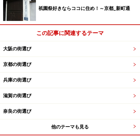
近鉄大和西大寺駅にショッピングモールを
祇園祭好きならココに住め！～京都_新町通
整備
近鉄大和西大寺駅に新たなショッピングモールが整備さ
この記事に関連するテーマ
れることが発表されました。近鉄によると、同駅の橋上
コンコースを約2倍に拡大し、平成21年秋にショッピン
大阪の街選び
グモールをオープンさせる計画です。
京都の街選び
2
ショッピングモールは約1,150 m
のスペースに、高級食
兵庫の街選び
品スーパーやカフェ、書籍・雑貨ショップなど約20店舗
が入る想定となっています。同駅は乗り換えも含め利用
滋賀の街選び
客が1日平均10万人を超える奈良県北部の一大ターミナ
ルとなっており、約20年ぶりの大規模リニューアルによ
奈良の街選び
って地域の活性化にも結びつけたい考えです。
他のテーマも見る