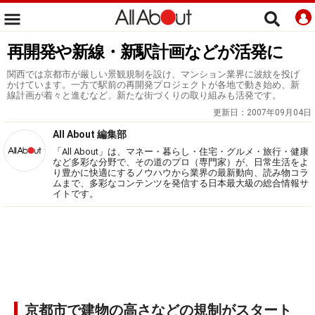
再開発や新線・新駅計画などが活発に
関西では京都市が厳しい景観規制を設け、マンション業界に波紋を投げ
かけています。一方で駅前の再開発プロジェクトが各地で動き始め、新
線計画が着々と進むなど、新たな街づくりの取り組みも活発です。
更新日：
2007年09月04日
All About 編集部
「All About」は、マネー・暮らし・住宅・グルメ・旅行・健康
など多彩な分野で、その道のプロ（専門家）が、日常生活をよ
り豊かに快適にするノウハウから業界の最新動向、読み物コラ
ムまで、多彩なコンテンツを発信する日本最大級の総合情報サ
イトです。
京都市で建物の高さなどの規制がスタート