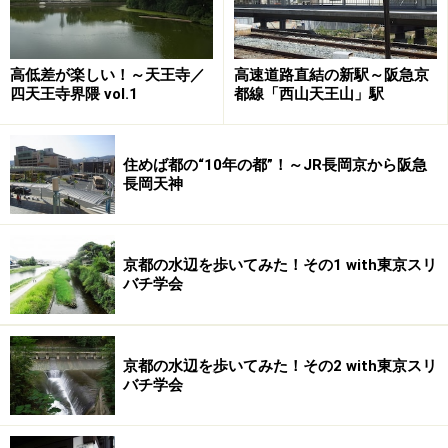
べきことや課題になることについて専門家が相談に応じ
るというもの。利用できるのは市内すべての分譲マンシ
ョンの管理組合です。
高低差が楽しい！～天王寺／
高速道路直結の新駅～阪急京
四天王寺界隈 vol.1
都線「西山天王山」駅
派遣される専門家はマンション管理士や建築士、弁護士
など。管理組合が支払う費用は専門家1人につき1回
住めば都の“10年の都”！～JR長岡京から阪急
2,000円で、1管理組合につき6回以内（最初の派遣日か
長岡天神
ら1年間）となっています。マンションの住環境や資産
価値を守るには適切な維持管理が欠かせませんが、こう
した専門家による相談制度を少ない費用負担で利用でき
京都の水辺を歩いてみた！その1 with東京スリ
るのは安心につながるでしょう。
バチ学会
関連リンク
京都市情報館
京都の水辺を歩いてみた！その2 with東京スリ
バチ学会