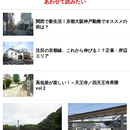
あわせて読みたい
関西で新生活！京都大阪神戸勤務でオススメの
街は？
注目の京都線、これから伸びる！？正雀・岸辺
エリア
高低差が楽しい！～天王寺／四天王寺界隈
マンション管理の専門家を1回2,000円で派
vol.2
遣
京都市では分譲マンション建て替え・大規模修繕アドバ
イザー派遣制度を創設し、7月1日から受付を開始しまし
た。マンションの大規模修繕や建て替えの際に、実施す