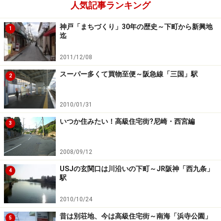
JR姫新線姫路駅～上月駅間の高速化事業が
人気記事ランキング
着工
神戸「まちづくり」30年の歴史～下町から新興地
1
迄
JR姫新線の姫路駅～上月駅間（50.9km）の高速化事業が
着工しました。新型車両の導入や信号設備の改良などに
2011/12/08
より、両駅間の所要時間を20分程度短縮して65分以内と
スーパー多くて買物至便～阪急線「三国」駅
2
することを目標としているそうです。完成は平成21年度
の予定となっています。
2010/01/31
同線はこれまで、運行速度が遅く本数が少ないことなど
いつか住みたい！高級住宅街?尼崎・西宮編
3
から利用者が減少傾向にありました。事業主体のJR西日
本や兵庫県、姫路市、たつの市などでは、高速化事業に
2008/09/12
よって同線の利用促進と沿線地域の活性化を図りたいと
USJの玄関口は川沿いの下町～JR阪神「西九条」
4
しています。
駅
2010/10/24
※記事内容は執筆時点のものです。最新の内容をご確認くださ
昔は別荘地、今は高級住宅街～南海「浜寺公園」
5