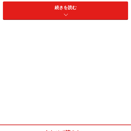
また建物のデザインについては、京町家が多く残る地区
続きを読む
を美観地区に指定して歴史的な景観や風情ある町並みを
保全する基準を定めるなど、市街地のほぼ全域で地区の
特性に応じたデザイン基準を定めています。このほか市
内38カ所からの眺めを保全するため、全国初となる「眺
望景観創生条例」を制定。市内全域で屋外広告物に対す
る基準を設けました。歴史的な町並みを守る取り組みと
して注目されますが、マンションが建てにくくなる不動
産業界などからは一部で反発の声も挙がっているようで
す。
関連リンク
京都市情報館