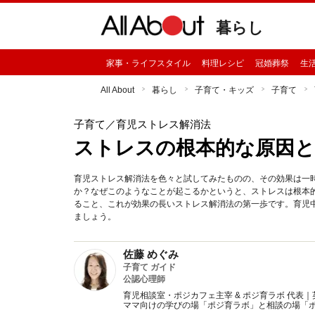
暮らし
家事・ライフスタイル
料理レシピ
冠婚葬祭
生
All About
暮らし
子育て・キッズ
子育て
子育て
／育児ストレス解消法
ストレスの根本的な原因と
育児ストレス解消法を色々と試してみたものの、その効果は一
か？なぜこのようなことが起こるかというと、ストレスは根本
ること、これが効果の長いストレス解消法の第一歩です。育児
ましょう。
佐藤 めぐみ
子育て ガイド
公認心理師
育児相談室・ポジカフェ主宰 & ポジ育ラボ 代表
ママ向けの学びの場「ポジ育ラボ」と相談の場「ポ