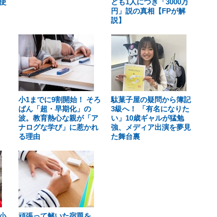
使
ども1人につき「3000万
円」説の真相【FPが解
説】
小1までに9割開始！ そろ
駄菓子屋の疑問から簿記
ばん「超・早期化」の
3級へ！ 「有名になりた
波。教育熱心な親が「ア
い」10歳ギャルが猛勉
ナログな学び」に惹かれ
強、メディア出演を夢見
る理由
た舞台裏
小
頑張って解いた宿題を