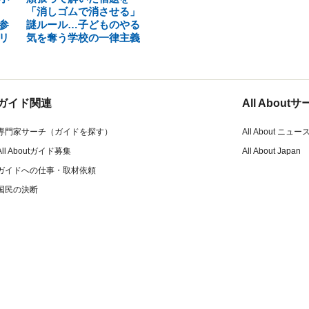
「消しゴムで消させる」
参
謎ルール…子どものやる
リ
気を奪う学校の一律主義
ガイド関連
All Abou
専門家サーチ（ガイドを探す）
All About ニュー
All Aboutガイド募集
All About Japan
ガイドへの仕事・取材依頼
国民の決断