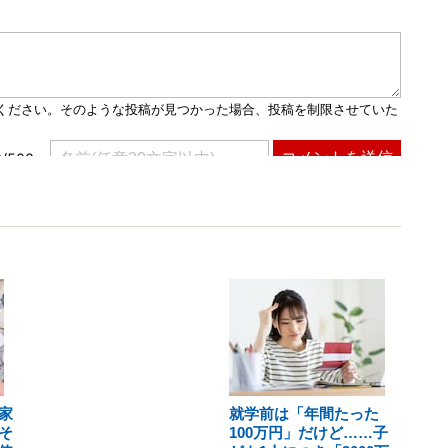
家
就学前は「年間たった
そ
100万円」だけど……子