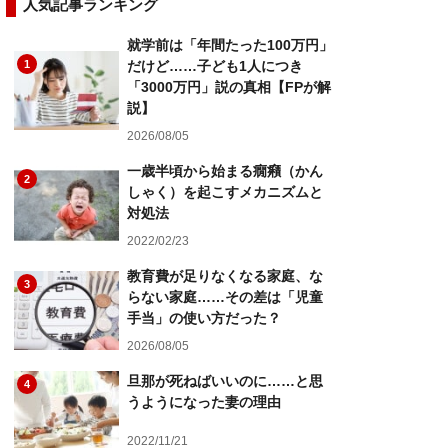
人気記事ランキング
就学前は「年間たった100万円」
1
だけど……子ども1人につき
「3000万円」説の真相【FPが解
説】
2026/08/05
一歳半頃から始まる癇癪（かん
2
しゃく）を起こすメカニズムと
対処法
2022/02/23
教育費が足りなくなる家庭、な
3
らない家庭……その差は「児童
手当」の使い方だった？
2026/08/05
旦那が死ねばいいのに……と思
4
うようになった妻の理由
2022/11/21