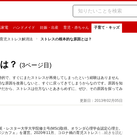
活家電
ハンドメイド
妊娠・出産
育児・赤ちゃん
子育て・キッズ
育児ストレス解消法
ストレスの根本的な原因とは？
は？
(3ページ目)
時的で、すぐにまたストレスが再発してしまったという経験はありません
的な原因を改善しないと、すぐに戻ってきてしまうからなのです。原因を知
中だから、ストレスは仕方ないとあきらめずに、ぜひ、その原因を探ってみ
更新日：2013年02月05日
｜英・レスター大学大学院修士号(MSc)取得。オランダ心理学会認定心理士。
ジカフェ」を運営。2020年11月、コロナ禍の育児ストレスを懸念し、マ
...続きを読む