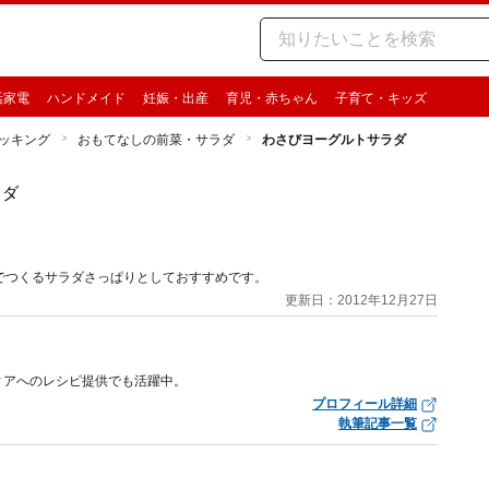
活家電
ハンドメイド
妊娠・出産
育児・赤ちゃん
子育て・キッズ
ッキング
おもてなしの前菜・サラダ
わさびヨーグルトサラダ
ラダ
でつくるサラダさっぱりとしておすすめです。
更新日：2012年12月27日
ィアへのレシピ提供でも活躍中。
プロフィール詳細
執筆記事一覧