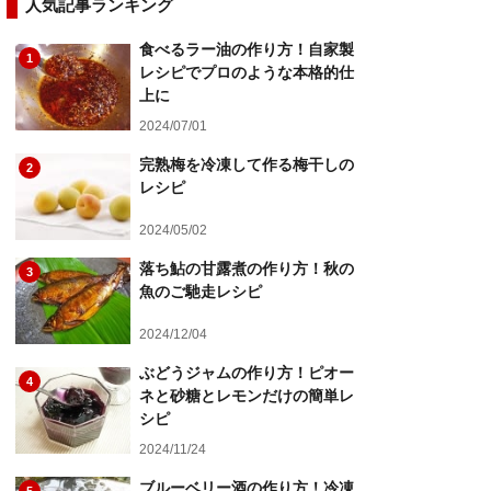
人気記事ランキング
食べるラー油の作り方！自家製
1
レシピでプロのような本格的仕
上に
2024/07/01
完熟梅を冷凍して作る梅干しの
2
レシピ
2024/05/02
落ち鮎の甘露煮の作り方！秋の
3
魚のご馳走レシピ
2024/12/04
ぶどうジャムの作り方！ピオー
4
ネと砂糖とレモンだけの簡単レ
シピ
2024/11/24
ブルーベリー酒の作り方！冷凍