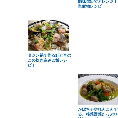
鯖味噌缶でアレンジ！
単煮物レシピ
タジン鍋で作る鮭ときの
この炊き込みご飯レシ
ピ！
かぼちゃやれんこんで
る、根菜野菜たっぷり