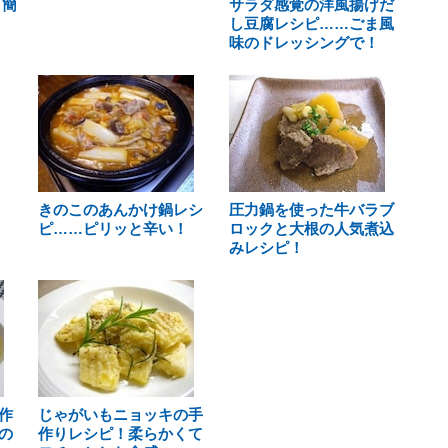
 簡
サラダ感覚の洋風揚げだ
し豆腐レシピ……ごま風
味のドレッシングで！
きのこのあんかけ鍋レシ
圧力鍋を使った牛バラブ
ピ……ピリッと辛い！
ロックと大根の人気煮込
みレシピ！
作
じゃがいもニョッキの手
の
作りレシピ！柔らかくて