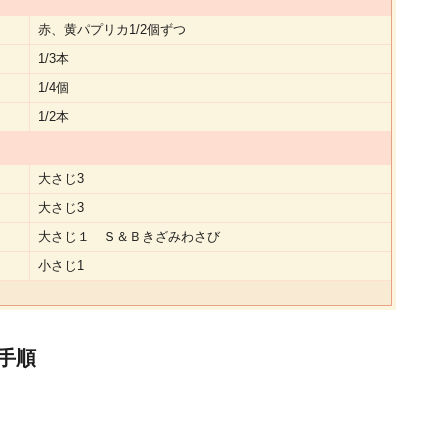
赤、黄パプリカ1/2個ずつ
1/3本
1/4個
1/2本
大さじ3
大さじ3
大さじ１ Ｓ＆Ｂきざみわさび
小さじ1
手順