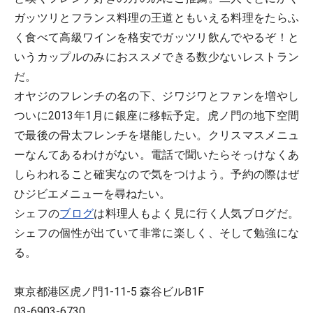
ガッツリとフランス料理の王道ともいえる料理をたらふ
く食べて高級ワインを格安でガッツリ飲んでやるぞ！と
いうカップルのみにおススメできる数少ないレストラン
だ。
オヤジのフレンチの名の下、ジワジワとファンを増やし
ついに2013年1月に銀座に移転予定。虎ノ門の地下空間
で最後の骨太フレンチを堪能したい。クリスマスメニュ
ーなんてあるわけがない。電話で聞いたらそっけなくあ
しらわれること確実なので気をつけよう。予約の際はぜ
ひジビエメニューを尋ねたい。
シェフの
ブログ
は料理人もよく見に行く人気ブログだ。
シェフの個性が出ていて非常に楽しく、そして勉強にな
る。
東京都港区虎ノ門1-11-5 森谷ビルB1F
03-6903-6730