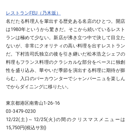
レストランFEU（乃木坂）
名だたる料理人を輩出する歴史ある名店のひとつ。開店
は1980年というから驚きだ。そこから続いているレスト
ランは極めて少ない。新店が沸き立つ中で決して目立た
ないが、非常にクオリティの高い料理を出すレストラン
だ。下村浩司氏独立の後を引き継いだ松本浩之シェフの
料理もフランス料理のクラシカルな部分をベースに独創
性を盛り込み、華やいだ季節を演出する料理に期待が膨
らむ。入口のバーカウンターでシャンパーニュを楽しん
でからダイニングに移りたい。
東京都港区南青山1-26-16
03-3479-0230
12/22(土)～12/25(火)の間のクリスマスメニューは
15,750円(税込サ別)