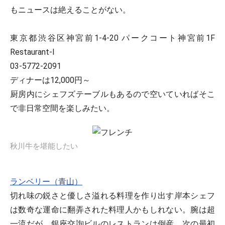
もニュースは絶えることがない。
東京都渋谷区神宮前1-4-20 パークコート神宮前1F
Restaurant-I
03-5772-2091
ディナーは12,000円～
厨房内にシェフズテーブルもあるので空いていればそこ
で非日常空間を楽しみたい。
秋川牛を堪能したい
ランベリー（青山）
切れ味の鋭さと優しさ溢れる料理を作り出す岸本シェフ
は数奇な運命に翻弄された料理人かもしれない。腕は超
一流だが、銀座交詢ビルのレストランは倒産、次の最初