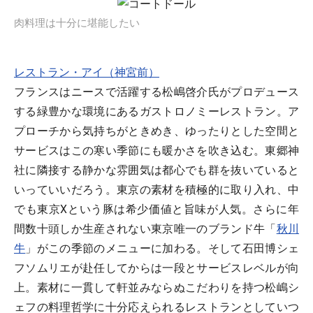
肉料理は十分に堪能したい
レストラン・アイ（神宮前）
フランスはニースで活躍する松嶋啓介氏がプロデュース
する緑豊かな環境にあるガストロノミーレストラン。ア
プローチから気持ちがときめき、ゆったりとした空間と
サービスはこの寒い季節にも暖かさを吹き込む。東郷神
社に隣接する静かな雰囲気は都心でも群を抜いていると
いっていいだろう。東京の素材を積極的に取り入れ、中
でも東京Xという豚は希少価値と旨味が人気。さらに年
間数十頭しか生産されない東京唯一のブランド牛「
秋川
牛
」がこの季節のメニューに加わる。そして石田博シェ
フソムリエが赴任してからは一段とサービスレベルが向
上。素材に一貫して軒並みならぬこだわりを持つ松嶋シ
ェフの料理哲学に十分応えられるレストランとしていつ