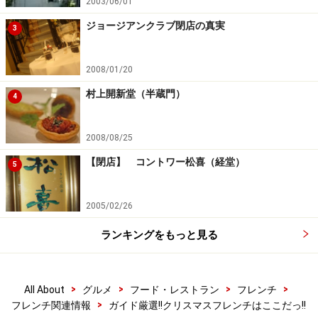
2003/06/01
ジョージアンクラブ閉店の真実
3
2008/01/20
村上開新堂（半蔵門）
4
2008/08/25
【閉店】 コントワー松喜（経堂）
5
2005/02/26
ランキングをもっと見る
>
>
>
>
All About
グルメ
フード・レストラン
フレンチ
>
フレンチ関連情報
ガイド厳選!!クリスマスフレンチはここだっ!!