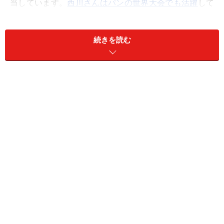
当しています。
西川さんはパンの世界大会でも活躍
して
いる職人さんです。
続きを読む
パリの美味しい日常
ヴィエノワズリの数々
日本のル・ブーランジェ・ドゥ・モンジュではフランス
政府認定のビオ（オーガニック、無農薬有機農法）の小
麦粉を使ったパン約24種類、パリのモンジュのコンセプ
トが「パリの美味しい日常」であることから、気軽に美
味しさを味わってもらうため、厳しい規格のビオの小麦
ばかりでなく、それぞれのパンにあった素材と製法で作
られた日本限定のパンもあわせて約70種類が販売されて