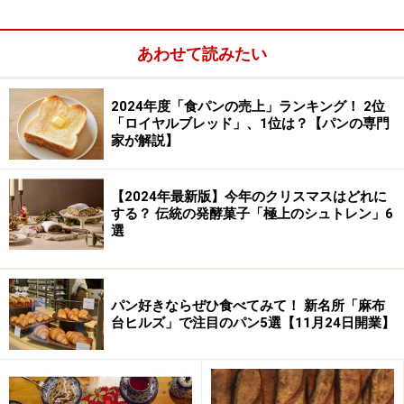
います。たとえばイチジクの形をしたパンや、小さなサ
イズのクイニーアマンなどは日本ならではのパンだそう
あわせて読みたい
です。
2024年度「食パンの売上」ランキング！ 2位
「ロイヤルブレッド」、1位は？【パンの専門
クイニーアマン
家が解説】
【2024年最新版】今年のクリスマスはどれに
する？ 伝統の発酵菓子「極上のシュトレン」6
ヴィエノワズリは大きめ
選
すぐ近くにはワイン1000種類ほどを揃える店やエシレバ
ターの専門店もあり、大阪ではそれほど多くないとされ
パン好きならぜひ食べてみて！ 新名所「麻布
台ヒルズ」で注目のパン5選【11月24日開業】
るハード系の本格食事パンの店ながら、連日10時のオー
プンからバゲットを目指して来るお客さんが行列を作っ
ています。