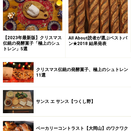
次のページではそんなバゲットと、おすすめのパンをご
紹介します。
【2023年最新版】クリスマス
All About読者が選ぶベストパ
※記事内容は執筆時点のものです。最新の内容をご確認くださ
い。
伝統の発酵菓子「極上のシュ
ン★2018 結果発表
※メニューや料金などのデータは、取材時または記事公開時点で
トレン」5選
の内容です。
クリスマス伝統の発酵菓子、極上のシュトレン
次のページへ
1
/
2
11選
サンス エ サンス【つくし野】
ベーカリーコントラスト【大岡山】のワクワク