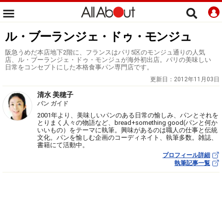
ル・ブーランジェ・ドゥ・モンジュ
阪急うめだ本店地下2階に、フランスはパリ5区のモンジュ通りの人気
店、ル・ブーランジェ・ドゥ・モンジュが海外初出店。パリの美味しい
日常をコンセプトにした本格食事パン専門店です。
更新日：
2012年11月03日
清水 美穂子
パン ガイド
2001年より、美味しいパンのある日常の愉しみ、パンとそれを
とりまく人々の物語など、bread+something good(パンと何か
いいもの）をテーマに執筆。興味があるのは職人の仕事と伝統
文化。パンを愉しむ企画のコーディネイト、執筆多数。雑誌、
書籍にて活動中。
プロフィール詳細
執筆記事一覧