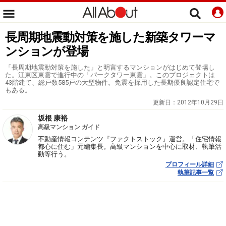
長周期地震動対策を施した新築タワーマ
ンションが登場
「長周期地震動対策を施した」と明言するマンションがはじめて登場し
た。江東区東雲で進行中の「パークタワー東雲」。このプロジェクトは
43階建て、総戸数585戸の大型物件。免震を採用した長期優良認定住宅で
もある。
更新日：
2012年10月29日
坂根 康裕
高級マンション ガイド
不動産情報コンテンツ『ファクトストック』運営。「住宅情報
都心に住む」元編集長。高級マンションを中心に取材、執筆活
動等行う。
プロフィール詳細
執筆記事一覧