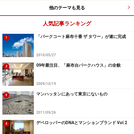
募集期間は2ヶ月。つまり、締め切った約2週間後に東日
他のテーマも見る
本大震災が発生したのである。長周期地震動対策の義務
化を進めていた矢先に、新たな大地震時の長周期地震動
人気記事ランキング
のデータが、望まずも集まったことで、再検討を余儀な
「パークコート麻布十番 ザ タワー」が遂に完成
1
くされた格好となった。
2010/05/27
※記事内容は執筆時点のものです。最新の内容をご確認くださ
09年最注目、「麻布台パークハウス」の全貌
い。
2
2009/10/19
次のページへ
1
/
2
マンハッタンにあって東京にないもの
3
2011/09/26
デベロッパーのDNAとマンションブランド Vol.2
4