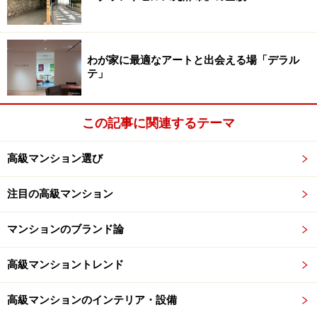
[1]想定東海地震、東南海地震、宮城県沖地震の3
地震による長周期地震動を考慮した設計用地震
動による構造計算を求めるとともに、[2]家具等
の転倒防止対策に対する設計上の措置について
わが家に最適なアートと出会える場「デラル
テ」
説明を求めます。
・また、今回対象の3地震以外の地震や、複数が
連動する場合の設計用地震動について余裕を持
この記事に関連するテーマ
った設計を行う場合の参考情報を提供します。
高級マンション選び
○既存の超高層建築物等への対策
注目の高級マンション
・大臣認定を受けた超高層建築物、免震建築物
のうち、今回対象の3地震による長周期地震動に
マンションのブランド論
よる影響が大きいものについて、再検証し、必
要な補強等を行うよう要請します。
高級マンショントレンド
高級マンションのインテリア・設備