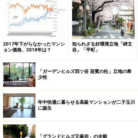
2017年下がらなかったマンシ
知られざる好環境立地「碑文
ョン価格、2018年は？
谷」「平町」
国の対応
国土交通省は、2010年12月21日「【超高層建築物等にお
「ガーデンヒルズ四ツ谷 迎賓の杜」立地の希
ける長周期地震動への対策試案について】に関するご意
少性
見募集について」と題した発表を行っている。ここに書
かれている内容を一部抜粋してみよう。
年中快適に暮らせる高級マンションが二子玉川
に誕生
○超高層建築物等を建築する場合への対策
・超高層建築物等の大臣認定の運用を見直し、
「グランドヒルズ元麻布」の全貌