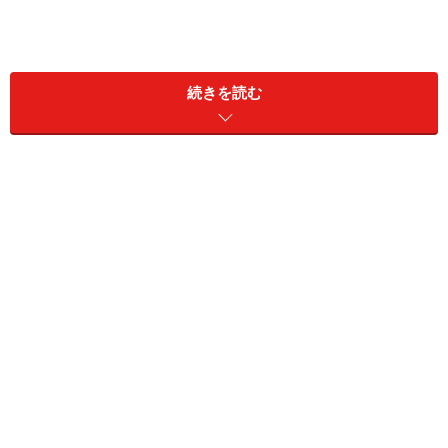
続きを読む
新耐震と呼ばれる現在の耐震強度が設定されたのが1981
年（昭和56年）である。それに対し、長周期地震動がク
ローズアップされたのはここ数年のことといえよう。き
っかけとなったひとつに、2004年10月に発生した新潟県
中越地震時の六本木ヒルズ内のエレベーター損傷事故が
ある。
これは、震源地から約200kmも離れた六本木ヒルズ内の