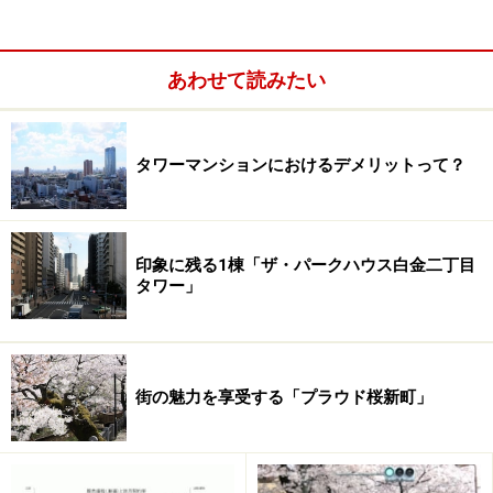
エレベーターを支えるロープが、昇降路内の突起物に引
っかかり、エレベーターが非常停止。地震管制運転装置
あわせて読みたい
が作動しなかったことから、森ビルは長周期地震動の対
策を早急に講じた。長周期地震動用の検知器を新たに導
入し、地震発生時にはエレベーターを中間階に集め、ロ
タワーマンションにおけるデメリットって？
ープのたわみを抑えるようにしたのである。以来、比較
的大きな地震時においても想定通りの作動を検証済み
だ。
印象に残る1棟「ザ・パークハウス白金二丁目
タワー」
街の魅力を享受する「プラウド桜新町」