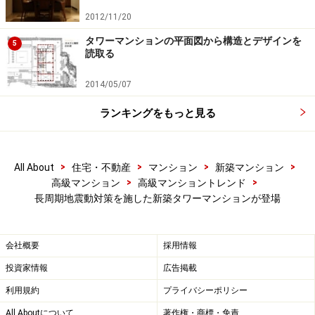
2012/11/20
タワーマンションの平面図から構造とデザインを
5
読取る
2014/05/07
ランキングをもっと見る
>
>
>
>
All About
住宅・不動産
マンション
新築マンション
>
>
高級マンション
高級マンショントレンド
長周期地震動対策を施した新築タワーマンションが登場
会社概要
採用情報
投資家情報
広告掲載
利用規約
プライバシーポリシー
All Aboutについて
著作権・商標・免責