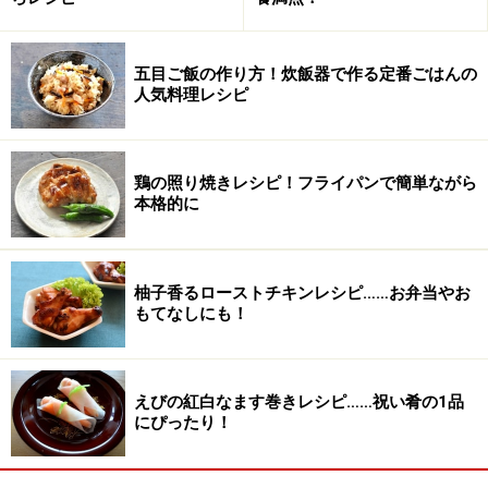
ごま油
小さじ1
五目ご飯の作り方！炊飯器で作る定番ごはんの
「ししとう」の代わりに「甘長とうがらし」「万願寺と
人気料理レシピ
うがらし」「ピーマン」などでも美味しく作ることがで
きます。また、大葉はお好みで用意してください。
鶏の照り焼きレシピ！フライパンで簡単ながら
本格的に
しらすと大葉の和風じゃこチャーハンの作
り方・手順
■
和風じゃこチャーハンの作り方
柚子香るローストチキンレシピ……お弁当やお
もてなしにも！
チャーハンの材料を準備する
1
じゃこチャーハンに入れる具材は、醤油味に合うような
「きのこ類」と「辛みのない唐辛子、ししとう、ピーマ
えびの紅白なます巻きレシピ……祝い肴の1品
にぴったり！
ン」などがおすすめです（今回は、椎茸、えのき、甘長
とうがらしを準備しました）。