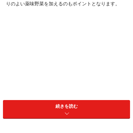
りのよい薬味野菜を加えるのもポイントとなります。
続きを読む
しらすと大葉の和風じゃこチャーハン(2人
分)