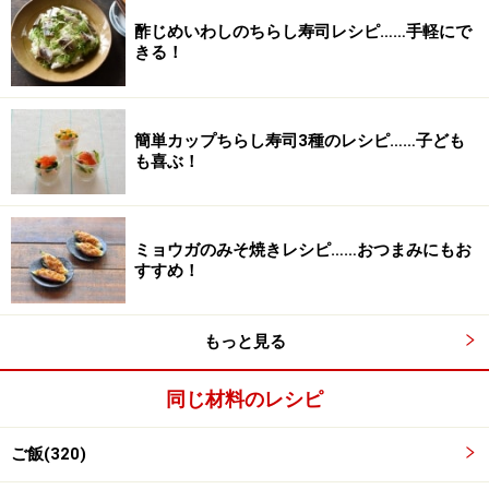
酢じめいわしのちらし寿司レシピ……手軽にで
きる！
チャーハンの材料の切り方
2
簡単カップちらし寿司3種のレシピ……子ども
椎茸は4～5ｍｍ幅の薄切り、えのきは2ｃｍ幅、甘長と
も喜ぶ！
うがらしは斜め切りにします。
ミョウガのみそ焼きレシピ……おつまみにもお
すすめ！
もっと見る
同じ材料のレシピ
ご飯(320)