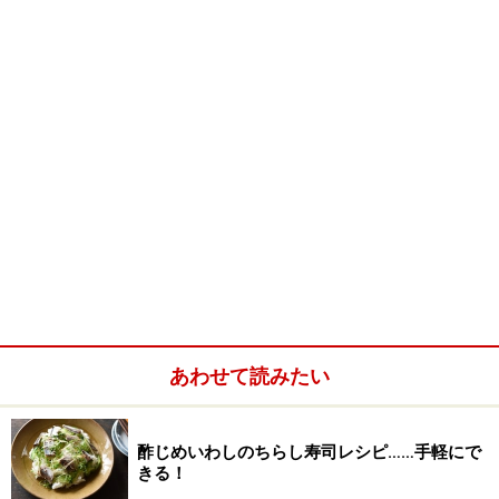
■
主材料
ご飯
400ｇ（お茶碗大盛り2杯分
くらい）
じゃこ
20ｇ
しいたけ
3個
えのき
1/2束
ししとう
3～5本
生姜
ひとかけ（みじん切りで大
あわせて読みたい
さじ1弱）
いりごま
大さじ1弱
酢じめいわしのちらし寿司レシピ……手軽にで
きる！
大葉
5枚（お好みで）