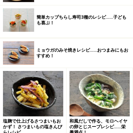
簡単カップちらし寿司3種のレシピ……子ども
も喜ぶ！
ミョウガのみそ焼きレシピ……おつまみにもお
すすめ！
■
調味料
サラダ油
大さじ1/2
濃口醤油
大さじ1/2
塩麹で仕上げるさつまいもお
和風だしで作る、モロヘイヤ
かず！ さつまいもの塩きんぴ
の卵とじスープレシピ……栄
塩
小さじ1/4弱
らレシピ
養満点！