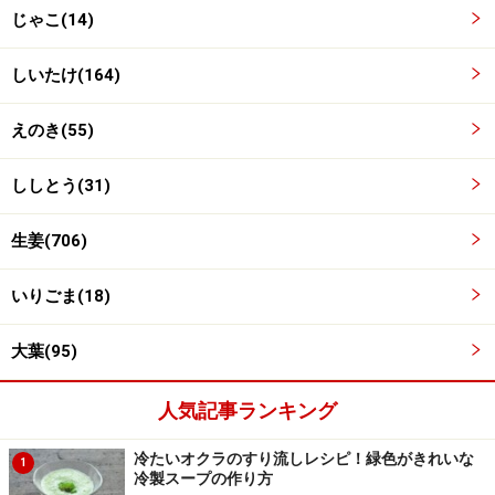
じゃこ(14)
しいたけ(164)
えのき(55)
ししとう(31)
鍋を熱してからはじめに生姜を炒める
3
生姜(706)
フライパンにサラダ油大さじ1/2を入れて火にかけ、油
いりごま(18)
がしっかり熱くなったころに生姜のみじん切りを加えま
す。手早く作る必要がありますが、できるだけ火加減は
大葉(95)
強火にします。
人気記事ランキング
チャーハンを作る鍋は、フッ素加工をほどこしたフライ
冷たいオクラのすり流しレシピ！緑色がきれいな
1
パンか、油がよくなじんだ中華鍋などがおすすめです。
冷製スープの作り方