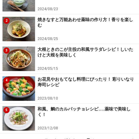
2024/08/23
焼きなすと万能あわせ薬味の作り方！香りを楽し
2
む
2024/08/25
大根ときのこが主役の和風サラダレシピ！しいた
3
けと大根を美味しく
2024/05/15
お花見やおもてなし料理にぴったり！ 彩りいなり
4
寿司レシピ
2023/08/10
和風、鯛のカルパッチョレシピ……薬味で美味し
5
く！
2023/12/08
材料を炒める
4