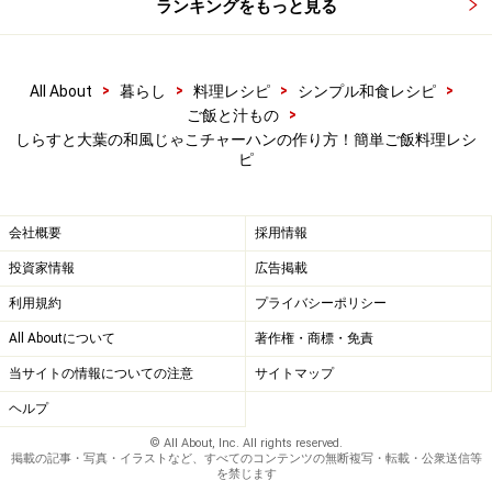
ランキングをもっと見る
生姜を加えたら先に用意した野菜を加え、鍋を振って全
体に油をなじませるように炒めます。
>
>
>
>
All About
暮らし
料理レシピ
シンプル和食レシピ
>
ご飯と汁もの
しらすと大葉の和風じゃこチャーハンの作り方！簡単ご飯料理レシ
ピ
会社概要
採用情報
投資家情報
広告掲載
利用規約
プライバシーポリシー
All Aboutについて
著作権・商標・免責
当サイトの情報についての注意
サイトマップ
ヘルプ
© All About, Inc. All rights reserved.
掲載の記事・写真・イラストなど、すべてのコンテンツの無断複写・転載・公衆送信等
を禁じます