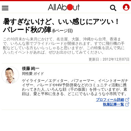
暑すぎないけど、いい感じにアツい！
パレード秋の陣
(6ページ目)
この10月末から来月にかけて、名古屋、大阪、沖縄から台湾、香港ま
で、いろんな形でプライドパレードが開催されます。すでに飛行機の手
配などしている方もいらっしゃると思いますが、この特集を読んで気に
入ったイベントがあれば、ぜひお出かけしてみてください。
更新日：
2012年12月07日
後藤 純一
同性愛 ガイド
ゲイライター／エディター、パフォーマー、イベントオーガナ
イザー、パレードやHIV予防啓発などのコミュニティ活動に携
わってきた人…いろんな顔（千の仮面）を持っていますが、素
顔は、愛と平和に生きる、どこにでもいるような小市民です。
プロフィール詳細
執筆記事一覧