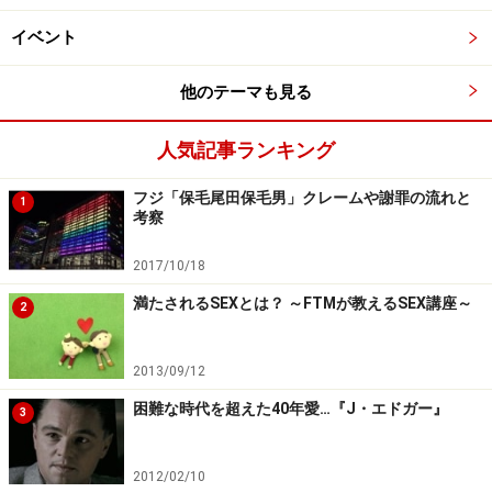
イベント
他のテーマも見る
人気記事ランキング
フジ「保毛尾田保毛男」クレームや謝罪の流れと
1
考察
2017/10/18
満たされるSEXとは？ ～FTMが教えるSEX講座～
2
2013/09/12
困難な時代を超えた40年愛…『J・エドガー』
3
2012/02/10