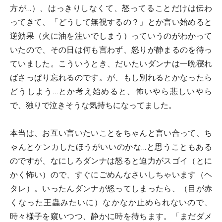
方が…）、はっきりしなくて、怒ってることだけは伝わ
ってきて、「どうして無視するの？」とか言い始めると
逆効果（火に油を注いでしまう）っていうのがわかって
いたので、その日は何も言わず、怒りが静まるのを待っ
ていました。こういうとき、だいたいダンナは一晩寝れ
ばさっぱり忘れるのです。が、もし別れるとかなったら
どうしよう…とか考え始めると、怖いやら悲しいやら
で、独りで泣きそうな気持ちになってました。
本当は、お互い言いたいことをちゃんと言い合って、ち
ゃんとケンカしたほうがいいのかな…と思うこともある
のですが、なにしろダンナは怒ると迫力がスゴイ（とに
かく怖い）ので、すぐにごめんなさいしちゃいます（ヘ
タレ）。いったんダンナが怒ってしまったら、（目が赤
くなった王蟲みたいに）なかなか止められないので、
時々様子を窺いつつ、静かに時を待ちます。「まだダメ