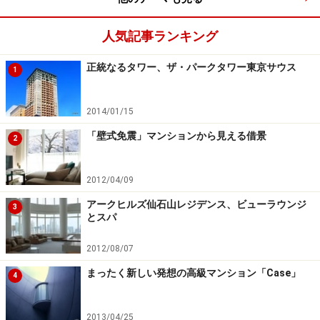
人気記事ランキング
正統なるタワー、ザ・パークタワー東京サウス
1
2014/01/15
「壁式免震」マンションから見える借景
2
2012/04/09
アークヒルズ仙石山レジデンス、ビューラウンジ
3
とスパ
2012/08/07
まったく新しい発想の高級マンション「Case」
4
2013/04/25