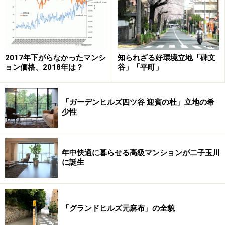
「泉ガーデン」（住友不動産）とアウディのカーシェアリン
グは3年前にスタート。だが、対象は賃貸マンション
さて、2台あった車を1台に減らす場合、残された車はお
2017年下がらなかったマンシ
知られざる好環境立地「碑文
ョン価格、2018年は？
谷」「平町」
そらくセダン。大は小を兼ねる。ゴルフや近郊の旅行に
2ドアはやはり窮屈である。手放したのは、ふだん奥さ
んが使っていた取り回しのしやすいコンパクトカー。や
「ガーデンヒルズ四ツ谷 迎賓の杜」立地の希
はり、どうしてもそのパターンが多いようだ。
少性
久しぶりの友人とランチ、乗り換えの多い映画館、雨の
日の買い物。そんなさまざまな場面で、手軽に乗れるセ
年中快適に暮らせる高級マンションが二子玉川
に誕生
カンドカーはやはり重宝するものである。大きなセダン
は、車庫入れはもちろん、パーキングのスロープさえ気
を遣ってしまう。
「グランドヒルズ元麻布」の全貌
そこで、このたび注目されるのは「ザ・パークハウス西