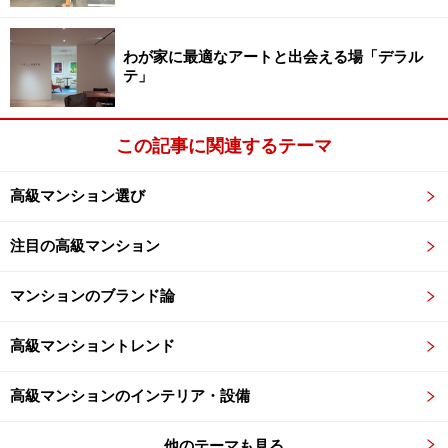
麻布レジデンス」に導入される初の高級外国車カーシェ
アリングサービス「プレミアムオーナーズサポート」。
わが家に最適なアートと出会える場「デラル
テ」
提携先はドイツの有名ブランド、メルセデスベンツ。具
体的なしくみをまとめてみよう。
この記事に関連するテーマ
※記事内容は執筆時点のものです。最新の内容をご確認くださ
高級マンション選び
い。
注目の高級マンション
次のページへ
1
/
2
マンションのブランド論
高級マンショントレンド
高級マンションのインテリア・設備
他のテーマも見る