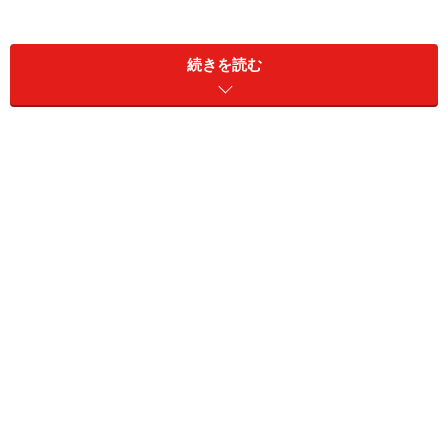
続きを読む
かつて、総戸数20戸前後の邸宅系高級マンションでは、
1世帯につき2台分の駐車場を用意しなければハイグレー
ドとは認められなかった。ところが今ではマンションの
大型化や日々の固定費の削減意識の高まりから、2台目
をあきらめるケースも多いよう。しかし、これだけはい
える。台数を問わず、高級マンションとカーライフは切
っても切れない関係にある。