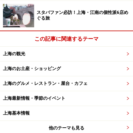
動）
アクセス：地下鉄1・2・8号線「人民広場」駅より徒歩
スタバファン必訪！上海・江南の個性派6店め
ぐる旅
約1分
この記事に関連するテーマ
JIA
上海の観光
上海のお土産・ショッピング
スイートルームの1つ。シンプルで潔いデザインが宿泊する
人の気持ちをリラックスさせてくれる
上海のグルメ・レストラン・屋台・カフェ
1920年代に建てられたビルをリノベーションしたホテル
「JIA」。重厚なビルのドアを開けるとヒップな現代アー
上海最新情報・季節のイベント
トのインスピレーションが広がります。 55ある客室には
上海基本情報
「Knoll」「Minotti」などの家具や写真家ラッセルウォン
の作品が展示。中国語で「家」を表す「JIA」という名前
他のテーマも見る
の通り、インテリアにとことんこだわりを持ち、まるで