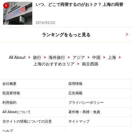
いつ、どこで両替するのがおトク？ 上海の両替
5
2016/02/22
ランキングをもっと見る
>
>
>
>
>
>
All About
旅行
海外旅行
アジア
中国
上海
ザ・ポートマン・リッツカールトン上海
>
上海のおすすめエリア
南京西路
会社概要
採用情報
南京西路の中心に位置し、多くのレストランが併設されてい
るので、とっても便利！
投資家情報
広告掲載
利用規約
プライバシーポリシー
南京西路の中でも「プチ銀座」と呼ばれる高級デパート
街に位置するこのホテルは、ショッピングがメインの人
All Aboutについて
著作権・商標・免責
に最適なロケーションです。ホテルには上海で流行りの
当サイトの情報についての注意
サイトマップ
レストランやバー、スパ、マッサージサロン、そしてな
ヘルプ