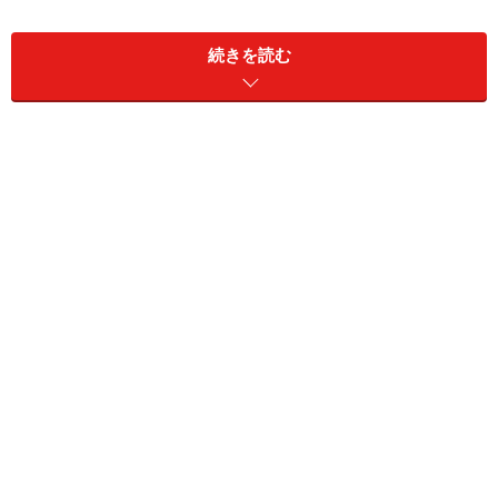
多くの人が利用する「南京西路」駅にはユニクロのフラッグ
シップショップやレストラン街が隣接されていて便利
続きを読む
レトロでローカルの香りがする
南京東路
とは一転変わ
り、モダンで最先端を行くブランドショップなどが立ち
並び、通称「プチ銀座」とも呼ばれているのがこのエリ
ア南京西路です。南京西路駅から静安寺の1駅の間にハ
イブランドを取り扱うデパートや路面店が軒を連ねてい
ます。ラグジュアリー気分で街を歩いてみてはいかがで
しょう？
南京西路のホテル
歴史的に有名なホテル「国際飯店」をのぞくと、モダン
でインターナショナルなホテルが多い地区です。海外チ
ェーンホテルから上海オリジナルまで、いずれもスタイ