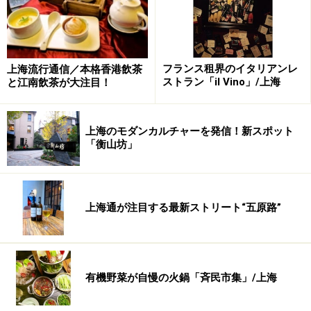
今でもかつての姿をそのままに残す国際飯店、パークホテル
フランス租界のイタリアンレ
上海流行通信／本格香港飲茶
ストラン「il Vino」/上海
と江南飲茶が大注目！
1934年にハンガリー人建築家により建てられた国際飯店
は、1930年当時の東アジアで一番高いビルとして名を馳
せていました。それから約90年の時を経てもまだ、その
上海のモダンカルチャーを発信！新スポット
当時の面影を残したまま人民広場の目の前に君臨。オー
「衡山坊」
ルド上海を格安で味わいたい人にはおススメのホテルで
す。
上海通が注目する最新ストリート“五原路”
＜DATA＞
■グオジーファンディエン
住所：南京西路170号
有機野菜が自慢の火鍋「斉民市集」/上海
TEL：(021)63275225
料金：850元＋15％サービス料（季節によって値段は変