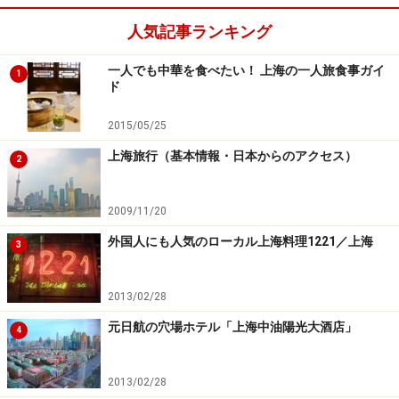
自宅に帰ってきたような気分になれるのがこのホテルの
人気記事ランキング
魅力。全室に電化キッチンと調理器具、大きなクローゼ
ットがあるのも嬉しい！ お腹が空いたら2階にあるイタ
一人でも中華を食べたい！ 上海の一人旅食事ガイ
1
ド
リアンレストランの「サルバトーレクオモ」へどうぞ。
2015/05/25
＜DATA＞
上海旅行（基本情報・日本からのアクセス）
2
■ジァー
住所：南京西路931号
2009/11/20
TEL：021-6217-9000
外国人にも人気のローカル上海料理1221／上海
アクセス：地下鉄2号線「南京西路」駅から徒歩約3分
3
料金：1275元+15％
2013/02/28
元日航の穴場ホテル「上海中油陽光大酒店」
4
2013/02/28