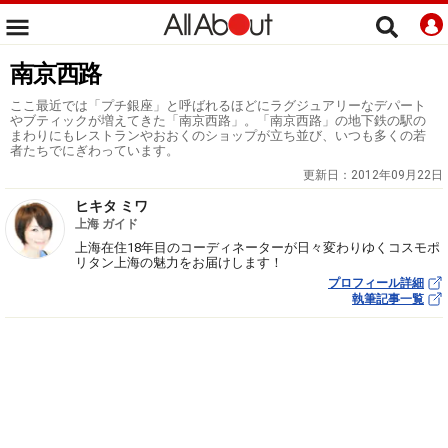
南京西路
ここ最近では「プチ銀座」と呼ばれるほどにラグジュアリーなデパート
やブティックが増えてきた「南京西路」。「南京西路」の地下鉄の駅の
まわりにもレストランやおおくのショップが立ち並び、いつも多くの若
者たちでにぎわっています。
更新日：
2012年09月22日
ヒキタ ミワ
上海 ガイド
上海在住18年目のコーディネーターが日々変わりゆくコスモポ
リタン上海の魅力をお届けします！
プロフィール詳細
執筆記事一覧