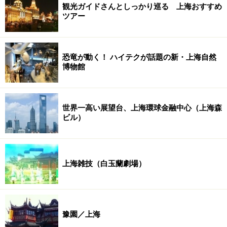
観光ガイドさんとしっかり巡る 上海おすすめ
ツアー
恐竜が動く！ ハイテクが話題の新・上海自然
博物館
世界一高い展望台、上海環球金融中心（上海森
ビル）
上海雑技（白玉蘭劇場）
豫園／上海