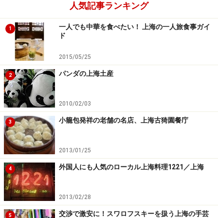
人気記事ランキング
一人でも中華を食べたい！ 上海の一人旅食事ガイ
1
ド
2015/05/25
パンダの上海土産
2
2010/02/03
小籠包発祥の老舗の名店、上海古猗園餐庁
3
2013/01/25
外国人にも人気のローカル上海料理1221／上海
4
2013/02/28
交渉で激安に！スワロフスキーを扱う上海の手芸
5