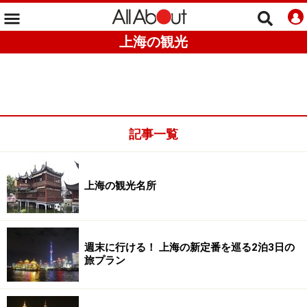
上海の観光
記事一覧
上海の観光名所
週末に行ける！ 上海の新定番を巡る2泊3日の
旅プラン