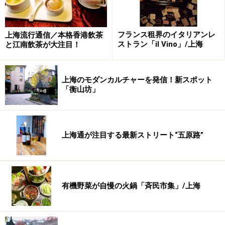
フランス租界のイタリアンレ
上海流行通信／本格香港飲茶
ストラン「il Vino」/上海
と江南飲茶が大注目！
上海のモダンカルチャーを発信！新スポット
「衡山坊」
※記事内容は執筆時点のものです。最新の内容をご確認くださ
い。
※海外を訪れる際には最新情報の入手に努め、「
外務省 海外安全
ホームページ
」を確認するなど、安全確保に十分注意を払ってく
上海通が注目する最新ストリート“五原路”
ださい。
有機野菜が自慢の火鍋「斉民市集」/上海