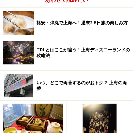
ーなマッサージですが、値段はピンキリ。
市内でも庶民色の濃い場所では、足裏マッサージが1時
格安・弾丸で上海へ！週末2.5日旅の楽しみ方
間で28元の店もありますし、逆に外国人が多く住むエリ
アの高級な店では同じく1時間で180元というところもあ
ります。店構えや衛生面にはもちろんのこと、サービス
TDLとはここが違う！上海ディズニーランドの
攻略法
や技術面でも差があるのは仕方ないのかも？ 全身マッサ
ージでも安いところでは48元（60分）～、高級店では
300元（90分）近くするところもありますが、足裏も全
身マッサージも平均的には100元くらい（60分）が相場
いつ、どこで両替するのがおトク？ 上海の両
替
です。