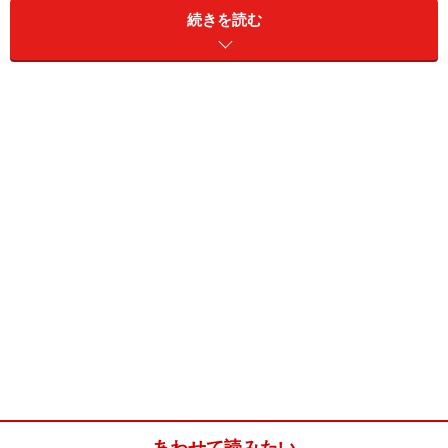
続きを読む
上海でマッサージにかかるお金
お手軽価格でも、清潔に保っているお店がオススメ
上海の街を歩いていると、どこかしこに見かけるのが
「足道」の看板です。“あしみち”って?? と首をかしげる
人も多くいるはずですが、まさに足裏マッサージのこと
を指すのです。街中のどこにでもあるくらいにポピュラ
あわせて読みたい