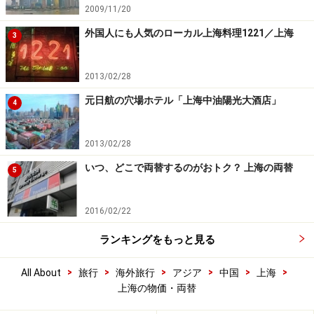
2009/11/20
外国人にも人気のローカル上海料理1221／上海
3
2013/02/28
元日航の穴場ホテル「上海中油陽光大酒店」
4
2013/02/28
いつ、どこで両替するのがおトク？ 上海の両替
5
2016/02/22
ランキングをもっと見る
>
>
>
>
>
>
All About
旅行
海外旅行
アジア
中国
上海
上海の物価・両替