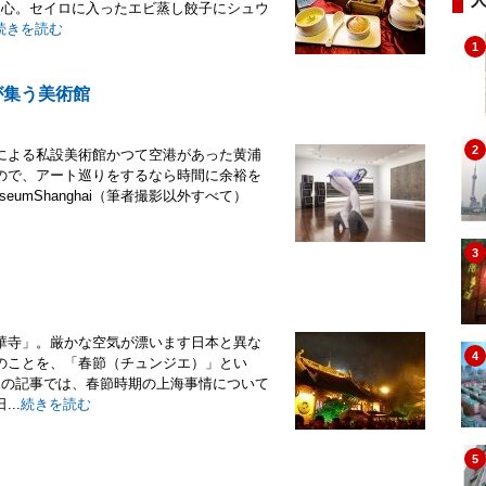
点心。セイロに入ったエビ蒸し餃子にシュウ
続きを読む
1
が集う美術館
2
による私設美術館かつて空港があった黄浦
ので、アート巡りをするなら時間に余裕を
MuseumShanghai（筆者撮影以外すべて）
3
華寺」。厳かな空気が漂います日本と異な
4
のことを、「春節（チュンジエ）」とい
この記事では、春節時期の上海事情について
..
続きを読む
5