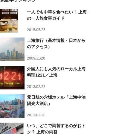
一人でも中華を食べたい！ 上海
の一人旅食事ガイド
2015/05/25
上海旅行（基本情報・日本から
のアクセス）
2009/11/20
外国人にも人気のローカル上海
料理1221／上海
2013/02/28
元日航の穴場ホテル「上海中油
陽光大酒店」
2013/02/28
いつ、どこで両替するのがおト
ク？ 上海の両替