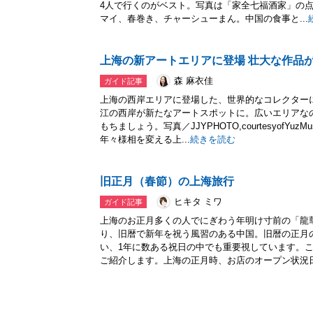
4人で行くのがベスト。写真は「家全七福酒家」の
マイ、春巻き、チャーシューまん。中国の食事と...
上海の新アートエリアに登場 壮大な作品
森 麻衣佳
ガイド記事
上海の西岸エリアに登場した、世界的なコレクター
江の西岸が新たなアートスポットに。広いエリアな
もちましょう。写真／JJYPHOTO,courtesyofYuz
年々様相を変える上...
続きを読む
旧正月（春節）の上海旅行
ヒキタ ミワ
ガイド記事
上海のお正月多くの人でにぎわう年明け寸前の「龍
り、旧暦で新年を祝う風習のある中国。旧暦の正月
い、1年に数ある祝日の中でも重要視しています。
ご紹介します。上海の正月時、お店のオープン状況日.