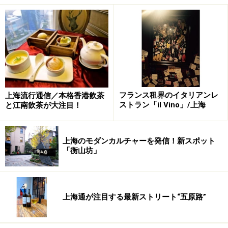
洗練された雰囲気のブックストア。早くも上海のデザインや
ファッション、メディア関係者が多く立ち寄るスポットにな
っています。（写真提供／The Mix Place）
目玉はなんといっても3階建てのブックストア
Dr. White
です（表には「Mix Paper」と書かれています）。「方
所」という広州発の有名な書店が手がけています。成都
フランス租界のイタリアンレ
上海流行通信／本格香港飲茶
ストラン「il Vino」/上海
と江南飲茶が大注目！
や重慶でも展開している書店ですが、上海版は方所とい
う名前も出さず、独自のスタイル。上海の著名なカルチ
ャー誌の元クリエイティブディレクターがマネジメント
上海のモダンカルチャーを発信！新スポット
「衡山坊」
しているだけあり、本のセレクトから見せ方、イベント
の企画まで、テーマの掘り下げ方が秀逸です。映画にま
つわる書籍を多く揃えていることも特徴。映像やアー
ト、ニューメディア（新媒体）などに関するイベントも
上海通が注目する最新ストリート“五原路”
開催し、カルチャーサロンの役割も果たしています。