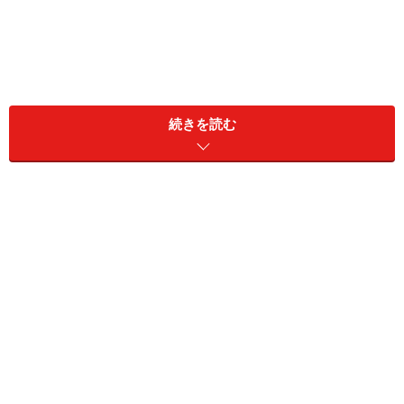
続きを読む
」という4棟の施設が2015年11月にオープンしました。
「衡山・和集 The Mix Place」はブックストアの
Dr.
White
、ライフスタイルショップの
My Black Attitude
、
メンズにフィーチャーしたキュレーションショップ
Mr.
Blue
、そしてレディスオートクチュールの
The Red
Couture
から成ります。いずれも店名の看板は出ていま
せん。