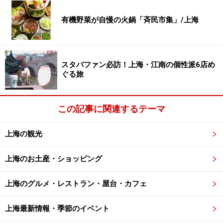
有機野菜が自慢の火鍋「斉民市集」/上海
3階の雑誌フロアには日本の雑誌がずらり。中国の人が日本
の文化に注目していることを実感できます。（写真提供／
The Mix Place）
スタバファン必訪！上海・江南の個性派6店め
本は輸入本を多数揃え、国内のものとあわせて3万冊近
ぐる旅
くあります。欧米の文学やデザインブックのほか、日本
の雑誌や翻訳書もたくさん！
この記事に関連するテーマ
1階は映画に関係する書籍やCDのほか、カフェも併設。2
階にはデザインや建築、アート系の本を揃え、ポップア
上海の観光
ップストアやイベントスペースもあります。3階は国内
外の雑誌を厳選してラインアップ。休刊した雑誌やバッ
上海のお土産・ショッピング
クナンバーもあり、雑誌文化への思いを感じられます。
ドイツの出版社Gestalten（ゲシュタルテン）のコーナー
上海のグルメ・レストラン・屋台・カフェ
ではデザイン文具や雑貨も扱っています。このほか、映
上海最新情報・季節のイベント
画を上映できるサロンも備えています。