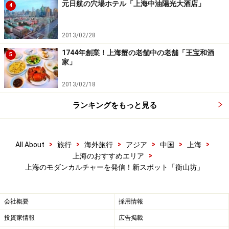
元日航の穴場ホテル「上海中油陽光大酒店」
4
TEL：021-5424-0100
営業時間：10:00～22:00 無休
アクセス：地下鉄1,9,11号線「徐家匯」駅 匯金百貨出
2013/02/28
口より 徒歩2分
1744年創業！上海蟹の老舗中の老舗「王宝和酒
5
家」
2013/02/18
ランキングをもっと見る
>
>
>
>
>
>
All About
旅行
海外旅行
アジア
中国
上海
>
上海のおすすめエリア
>>次ページ：ブックストア以外の3棟の施設も紹介
上海のモダンカルチャーを発信！新スポット「衡山坊」
※記事内容は執筆時点のものです。最新の内容をご確認くださ
い。
会社概要
採用情報
※海外を訪れる際には最新情報の入手に努め、「
外務省 海外安全
ホームページ
」を確認するなど、安全確保に十分注意を払ってく
投資家情報
広告掲載
ださい。