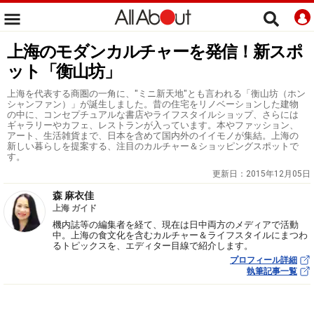
上海のモダンカルチャーを発信！新スポ
ット「衡山坊」
上海を代表する商圏の一角に、"ミニ新天地"とも言われる「衡山坊（ホン
シャンファン）」が誕生しました。昔の住宅をリノベーションした建物
の中に、コンセプチュアルな書店やライフスタイルショップ、さらには
ギャラリーやカフェ、レストランが入っています。本やファッション、
アート、生活雑貨まで、日本を含めて国内外のイイモノが集結。上海の
新しい暮らしを提案する、注目のカルチャー＆ショッピングスポットで
す。
更新日：
2015年12月05日
森 麻衣佳
上海 ガイド
機内誌等の編集者を経て、現在は日中両方のメディアで活動
中。上海の食文化を含むカルチャー＆ライフスタイルにまつわ
るトピックスを、エディター目線で紹介します。
プロフィール詳細
執筆記事一覧