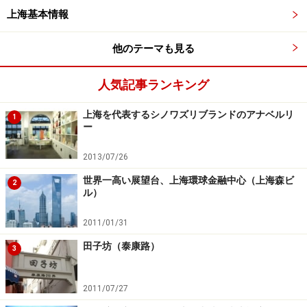
上海基本情報
この書店を発端に、上海には間もなく日本の「MUJI
BOOKS」や、2016年には台湾の「誠品書店」（蘇州店は
他のテーマも見る
2015年11月にオープン）も登場します。オンライン書店
におされて実体店舗が激減していた上海で、コンセプチ
人気記事ランキング
ュアルなブックストアの出現は新たなムーブメントとい
上海を代表するシノワズリブランドのアナベルリ
えそうです。
1
ー
2013/07/26
世界一高い展望台、上海環球金融中心（上海森ビ
2
ル）
エントランスのショーウィンドウには雑誌のカバーのように
その月のテーマが書かれています。オープニング企画の一つ
2011/01/31
として、写真家の森山大道氏にもフィーチャー。
田子坊（泰康路）
3
〈DATA〉
■衡山・和集 The Mix Place Dr. White
2011/07/27
住所：徐匯区衡山路880号