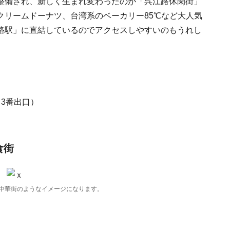
整備され、新しく生まれ変わったのが「呉江路休閑街」
クリームドーナツ、台湾系のベーカリー85℃など大人気
路駅」に直結しているのでアクセスしやすいのもうれし
3番出口）
食街
中華街のようなイメージになります。