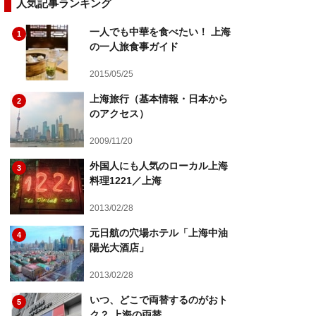
人気記事ランキング
一人でも中華を食べたい！ 上海
1
の一人旅食事ガイド
2015/05/25
上海旅行（基本情報・日本から
2
のアクセス）
2009/11/20
外国人にも人気のローカル上海
3
料理1221／上海
2013/02/28
元日航の穴場ホテル「上海中油
4
陽光大酒店」
2013/02/28
いつ、どこで両替するのがおト
5
ク？ 上海の両替