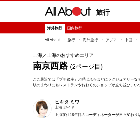
旅行
海外旅行
国内旅行
All About
旅行
海外旅行
アジア
中国
上海
／上海のおすすめエリア
南京西路
(2ページ目)
ここ最近では「プチ銀座」と呼ばれるほどにラグジュアリーな
駅のまわりにもレストランやおおくのショップが立ち並び、い
ヒキタ ミワ
上海 ガイド
上海在住18年目のコーディネーターが日々変わり