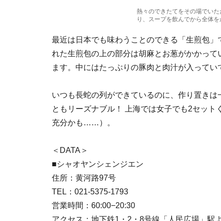
熱々のできたてをその場でいた
り、スープを飲んでから全体を
最近は日本でも味わうことのできる「生煎包」
れた生煎包の上の部分は胡麻とお葱がかかって
ます。中にはたっぷりの豚肉と肉汁が入ってい
いつも長蛇の列ができているのに、作り置きは一
ともリーズナブル！ 上海では女子でも2セット
充分かも……）。
＜DATA＞
■シャオヤンシェンジエン
住所：黄河路97号
TEL：021-5375-1793
営業時間：60:00−20:30
アクセス：地下鉄1・2・8号線「人民広場」駅