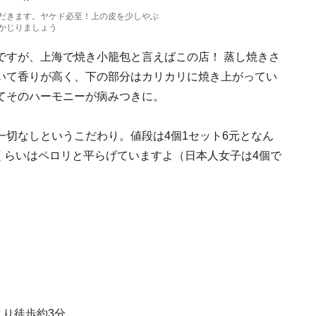
だきます。ヤケド必至！上の皮を少しやぶ
かじりましょう
ですが、上海で焼き小籠包と言えばこの店！ 蒸し焼きさ
いて香りが高く、下の部分はカリカリに焼き上がってい
てそのハーモニーが病みつきに。
切なしというこだわり。値段は4個1セット6元となん
くらいはペロリと平らげていますよ（日本人女子は4個で
より徒歩約3分