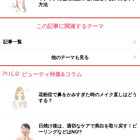
方法
田ラボラトリーズ
この記事に関連するテーマ
山本浩未さん プロフィール
記事一覧
さまざまなメディアで大人気のヘア＆メイクアップアー
ティスト。取り入れやすいメイクテクが、幅広い年代の
他のテーマも見る
女性に支持される秘密。
・
公式Twitterはこちら>>
ビューティ特集&コラム
・
公式Facebookはこちら>>
花粉症で鼻をかみすぎた時のメイク直しはどう
※記事内容は執筆時点のものです。最新の内容をご確認くださ
する？
い。
※個人の体質、また、誤った方法による実践に起因して肌荒れや
不調を引き起こす場合があります。実践の際には、必ず自身の体
質及び健康状態を十分に考慮し、正しい方法で行ってください。
また、全ての方への有効性を保証するものではありません。
日焼け後は、適切なケアで美白を取り戻す！ピ
ーリングなどはNG!?