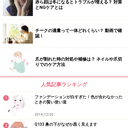
赤ら顔は冬になるとトラブルが増える？ 対策
とNGケアとは
チークの適量って一体どれくらい？ 動画で確
認！
爪が割れた時の対処や補修は？ ネイルや爪切
りでのケア方法
人気記事ランキング
ファンデーションが白すぎた！色が合わなかった
1
ときの賢い使い道
2019/12/20
Q133 鼻の下がなぜか黒く見えます
2