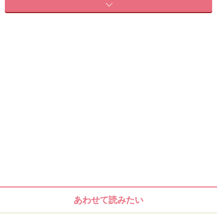
韓流アイドルのメイクのコツはアイラインです!リキッド
アイライナーでラインを太めに、目尻のしっぽは切れ長
ぎみに描きます。アイライナーの色は黒。
アイライナーはしっかり描くけどマスカラは控えめとい
うのが韓国アイドルメイク。日本のようにまつげはあま
り盛りません。マスカラで長さとボリュームUPでOK。
あくまでも主役は黒目がちな意志ある瞳。アイカラーも
目立つ色やラメなどで盛りすぎないよう、アイライナー
に的を絞るのがポイントです。眉も整える程度でナチュ
ラルに。
そして肌。日本人は“すっぴん風”など、最近、“生っぽ
い”カジュアルなメイクが人気ですが、韓国アイドル風メ
イクはその逆。シミやくすみなどを完璧にカバーし、フ
あわせて読みたい
ァンデーションのなめらかなツヤ感で完璧に作りこみま
す。肌できちんと感を出すと上品で大人っぽい印象にな