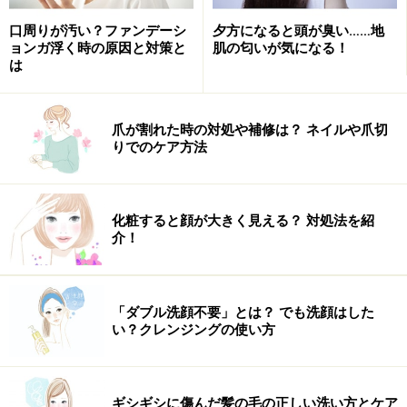
メイクが元気な“動”なら韓国アイドルは上品な“静”。見よ
うによっては昔の日本女優のメイクにも似ていますね。
口周りが汚い？ファンデーシ
夕方になると頭が臭い……地
ョンガ浮く時の原因と対策と
肌の匂いが気になる！
ちょっと古臭さくもあるんだけど、誰もが納得するキレ
は
イの王道メイクです。このメイクで手足の長い欧米人ボ
ディなら、まさに韓流アイドルですね。
爪が割れた時の対処や補修は？ ネイルや爪切
りでのケア方法
山本浩未さんおすすめのアイテム
化粧すると顔が大きく見える？ 対処法を紹
介！
極細の筆でスルスルと描けるストロングブラックのアイ
ライナー
「ダブル洗顔不要」とは？ でも洗顔はした
速乾タイプでにじみづらく、ヴィヴィッドな濃密ライン
い？クレンジングの使い方
を長時間キープ。細筆なので繊細にラインが描けるフィ
ルムタイプのアイライナー。カルディナーレ ヴィヴィ
ギシギシに傷んだ髪の毛の正しい洗い方とケア
ッドスリムライナー01ストロングブラック 1260円／井