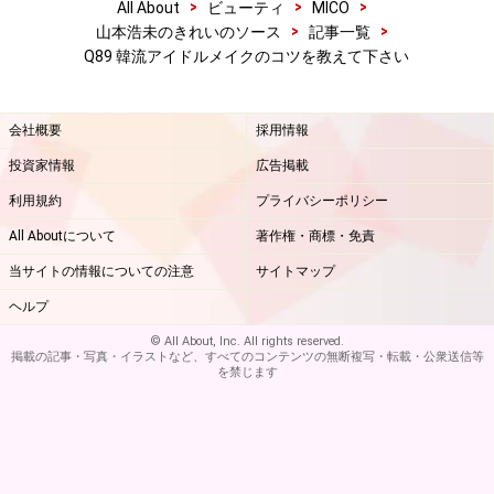
>
>
>
All About
ビューティ
MICO
>
>
山本浩未のきれいのソース
記事一覧
Q89 韓流アイドルメイクのコツを教えて下さい
会社概要
採用情報
投資家情報
広告掲載
利用規約
プライバシーポリシー
All Aboutについて
著作権・商標・免責
当サイトの情報についての注意
サイトマップ
ヘルプ
© All About, Inc. All rights reserved.
掲載の記事・写真・イラストなど、すべてのコンテンツの無断複写・転載・公衆送信等
を禁じます