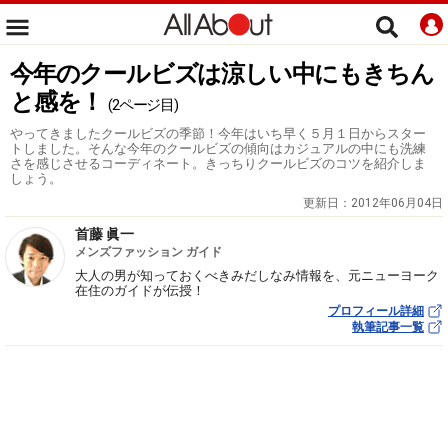
今年のクールビズは涼しい中にもきちん
と感を！
(2ページ目)
やってきましたクールビズの季節！今年はいち早く５月１日からスター
トしました。そんな今年のクールビズの傾向はカジュアルの中にも洗練
さを感じさせるコーディネート。きっちりクールビズのコツを紹介しま
しょう。
更新日：
2012年06月04日
首藤 眞一
メンズファッション ガイド
大人の男が知っておくべきみだしなみ情報を、元ニューヨーク
在住のガイドが伝授！
プロフィール詳細
執筆記事一覧