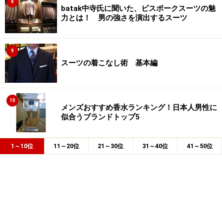
8
batak中寺氏に聞いた、ビスポークスーツの魅
力とは！ 男の強さを演出するスーツ
9
スーツの着こなし術 基本編
10
メンズおすすめ香水ランキング！日本人男性に
似合うブランドトップ5
1～10位
11～20位
21～30位
31～40位
41～50位