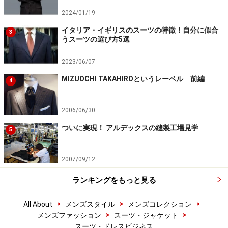
2024/01/19
イタリア・イギリスのスーツの特徴！自分に似合
3
うスーツの選び方5選
2023/06/07
MIZUOCHI TAKAHIROというレーベル 前編
4
2006/06/30
ついに実現！ アルデックスの縫製工場見学
5
2007/09/12
ランキングをもっと見る
>
>
>
All About
メンズスタイル
メンズコレクション
>
>
メンズファッション
スーツ・ジャケット
スーツ・ドレスビジネス