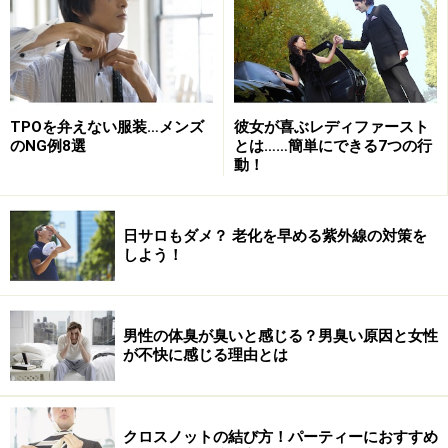
TPOを弁えない服装…メンズ
彼女が喜ぶレディファースト
のNG例8選
とは……簡単にできる7つの行
動！
日サロもダメ？ 老化を早める紫外線の対策を
しよう！
グレーのヘリンボーン・ジャケットのコーディネート。寒く
なってくるとインナーに無地のニットを合わせることも。シ
ャツがチェック柄の場合はうるさくなるので、無地のネクタ
イでバランスをとる。
男性の体臭が臭いと感じる？男臭い原因と女性
が不快に感じる理由とは
しかし、このときのジャケットは身体に馴染まず、その
後ブルックス ブラザーズでより本格的なハリス・ツイー
クロスノットの結び方！パーティーにおすすめ