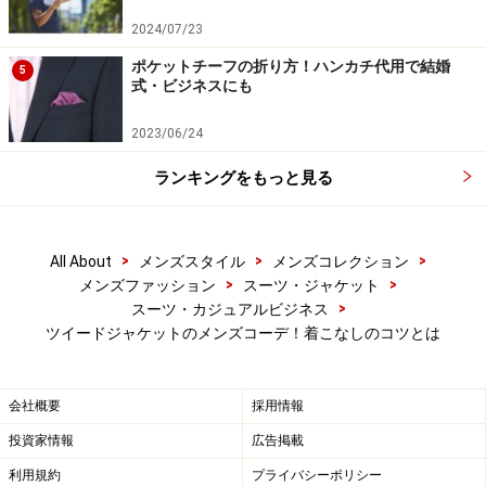
ーはほとんどない。
2024/07/23
ポケットチーフの折り方！ハンカチ代用で結婚
5
式・ビジネスにも
その理由を考えてみると、ボクの場合はツイード=英国の
イメージが強くて、ブリティッシュテイストのジャケッ
2023/06/24
トばかりを買ってきたからだ。ブリティッシュスタイル
ランキングをもっと見る
のツイード・ジャケットにはあまりグレーのヘリンボー
ンは使わないようだ。
>
>
>
All About
メンズスタイル
メンズコレクション
一方の杉綾さんの場合は、アメリカン・トラッドが好み
>
>
メンズファッション
スーツ・ジャケット
だったこともあって、定番のI型のグレーのヘリンボー
>
スーツ・カジュアルビジネス
ン・ジャケットに夢中になったというわけである。彼の
ツイードジャケットのメンズコーデ！着こなしのコツとは
コーディネートがまた泣かせる。白のオックスフォード
のボタンダウン・シャツに黒のウール・ニットタイを合
会社概要
採用情報
わせ、グレー・フランネルのパンツを穿くそうである
投資家情報
広告掲載
（号泣）。
利用規約
プライバシーポリシー