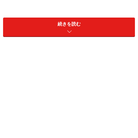
続きを読む
ここに写っているのはすべて杉綾さん（仮名）の私物。左が
ブルックス ブラザーズ、右がテーラー・ケイドで仕立てた
オウンメイク。ヘリンボーン・ジャケットへのこだわりが感