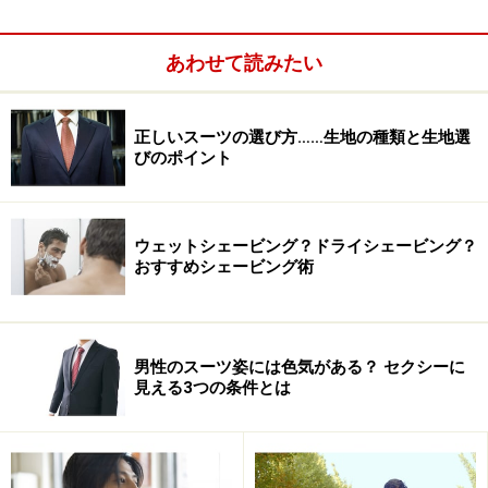
じられる。
あわせて読みたい
それ以前にもブルックス ブラザーズなどの老舗で、数着
のツイードのジャケットを購入している。どうしてこれ
正しいスーツの選び方……生地の種類と生地選
ほどまでにツイード・ジャケットを求めてしまうのか？
びのポイント
そのあたりをじっくり取材してきました。
「20年以上前に某店で、イージーオーダーで作ってもら
ウェットシェービング？ドライシェービング？
おすすめシェービング術
ったことがあって、それが最初に着たツイードのジャケ
ットでした。ごく普通のグレーのヘリンボーンで、あの
素材感に惹かれました」と杉綾さん。
男性のスーツ姿には色気がある？ セクシーに
見える3つの条件とは