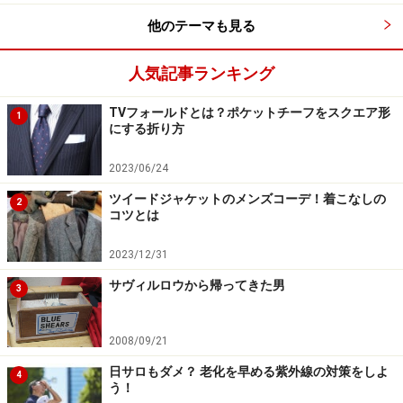
他のテーマも見る
テーラー・ケイドで仕立てたライトブラウンのヘリンボー
人気記事ランキング
ン・ジャケット。同じ織りでもカラーが異なれば雰囲気も変
わる。
TVフォールドとは？ポケットチーフをスクエア形
1
にする折り方
こういう当たり前のジャケットが手に入らないというの
2023/06/24
もおかしなものだ。
ツイードジャケットのメンズコーデ！着こなしの
2
コツとは
2023/12/31
ハリス・ツイードのグレーのヘリンボーン
サヴィルロウから帰ってきた男
を中心とした着こなし
3
彼の好みはツイード・ジャケットのなかでも、もっとも
2008/09/21
ベーシックなハリス・ツイードのグレーのヘリンボーン
日サロもダメ？ 老化を早める紫外線の対策をしよ
である。ちなみに、ボクも数着のツイード・ジャケット
4
う！
をもっているが、茶系やくすんだグリーン系が多くグレ