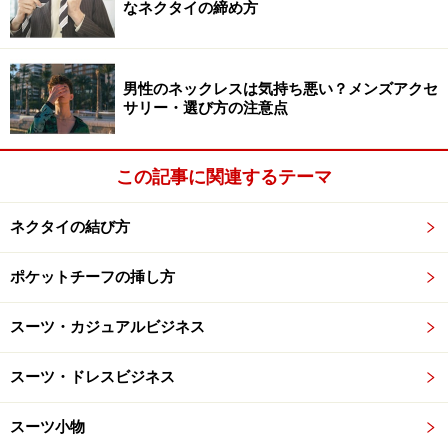
ドのヘリンボーンを購入したそうだ。
なネクタイの締め方
「じつはこのブルックスのモデルもあまり作りが良くな
くて、納得できませんでした。なかなか気に入ったもの
男性のネックレスは気持ち悪い？メンズアクセ
サリー・選び方の注意点
に巡り合えなかったのが、ツイード・ジャケットを買い
続けた理由だと思います」
この記事に関連するテーマ
いちおうフォローしておくと、当時のブルックスは出
ネクタイの結び方
来・不出来に波があったようだ。現在は大丈夫なようで
すが。結局、テーラー・ケイドで誂えて初めて満足のい
ポケットチーフの挿し方
くジャケットを手にできるのだが、たしかに既製服のな
かからジャストフィットのお気に入りを見つけるのは難
スーツ・カジュアルビジネス
しい。杉綾さんがアレコレ探していた時期は1990年代の
こと。当時グレーのヘリンボーンのジャケットを作って
スーツ・ドレスビジネス
いるメーカーは非常に少なく、彼のようにガッチリした
体型だとさらにサイズが少なかったはずだ。
スーツ小物