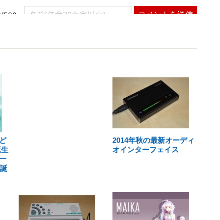
ど
2014年秋の最新オーディ
誕生
オインターフェイス
一
生誕