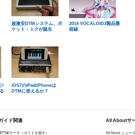
超激安DTMシステム、ポ
2014 VOCALOID3製品最
ケット・ミクが誕生
前線
ジ
iOS7のiPad/iPhoneは
る
DTMに使えるか？
ガイド関連
All Abou
専門家サーチ（ガイドを探す）
All About ニュー