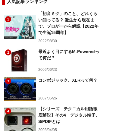
人気記事ランキング
「初音ミク」のこと、どれくら
1
い知ってる？ 誕生から現在ま
で、プロが一から解説【2022年
で生誕15周年】
2022/08/30
最近よく目にするM-Poweredっ
2
て何だ？
2006/06/23
コンボジャック、XLRって何？
3
2007/06/26
【シリーズ テクニカル用語徹
4
底解説】その4 デジタル端子、
S/PDIFとは
2003/04/05