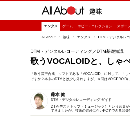
趣味
エンタメ
ゲーム
ホビー・コレクション
スポー
All About
趣味
エンタメ
DTM・デジタルレ
DTM・デジタルレコーディング
／DTM基礎知識
歌うVOCALOIDと、しゃべ
「歌う音声合成」ソフトである「VOCALOID」に対して、「し
ですか？本来のDTMとは少し外れますが、今回はVOICEROI
藤本 健
DTM・デジタルレコーディング ガイド
DTM(デスクトップ・ミュージック）という言葉
てきましたが、技術の進歩に伴いPCでできる音
に、DTM・デジタルレコーディングのノウハウや