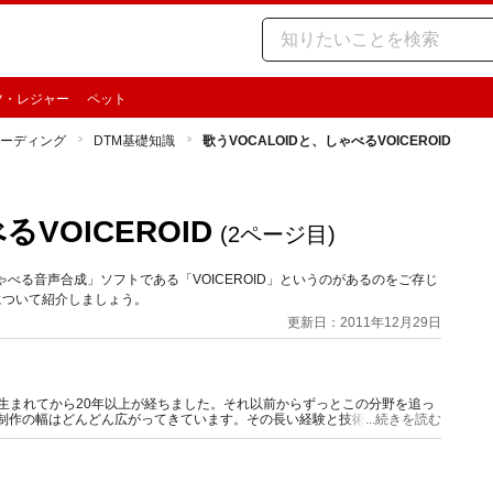
ツ・レジャー
ペット
コーディング
DTM基礎知識
歌うVOCALOIDと、しゃべるVOICEROID
るVOICEROID
(2ページ目)
ゃべる音声合成」ソフトである「VOICEROID」というのがあるのをご存じ
Dについて紹介しましょう。
更新日：2011年12月29日
が生まれてから20年以上が経ちました。それ以前からずっとこの分野を追っ
楽制作の幅はどんどん広がってきています。その長い経験と技術知識を元
...続きを読む
情報を分かりやすくお伝えしていきます。