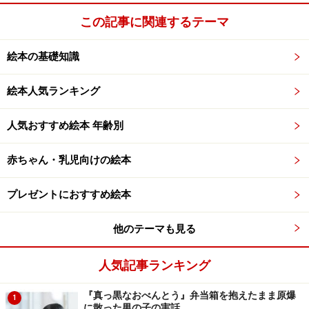
この記事に関連するテーマ
>> 次は、若き日の飯野和好が描く「もうひとつのペー
絵本の基礎知識
ター」
絵本人気ランキング
※記事内容は執筆時点のものです。最新の内容をご確認くださ
い。
人気おすすめ絵本 年齢別
赤ちゃん・乳児向けの絵本
次のページへ
1
/
3
プレゼントにおすすめ絵本
他のテーマも見る
人気記事ランキング
『真っ黒なおべんとう』弁当箱を抱えたまま原爆
1
に散った男の子の実話