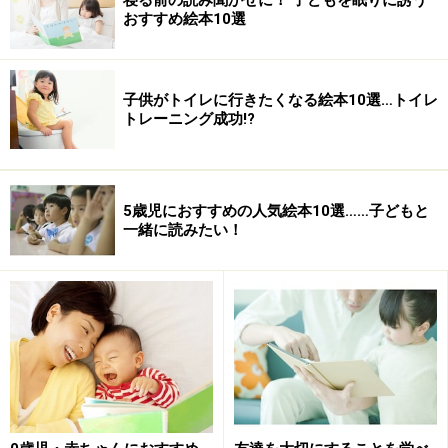
おすすめ絵本10選
ホフマンが3歳の息子の為に作った原作は、初出から160年以
上が経つ
子供がトイレに行きたくなる絵本10選…トイレ
トレーニング成功!?
もともと、『もじゃもじゃペーター』は、ドイツの精神
科医ハインリッヒ・ホフマンが、3歳の息子のクリスマ
5歳児におすすめの人気絵本10選……子どもと
スプレゼント用に描いた作品で、1845年に刊行されまし
一緒に読みたい！
た。厳格で教訓的な内容からしつけ絵本としての期待も
寄せられ、20世紀になってからは、その強烈な内容に対
して様々な批判もあったようです。
けれども、小さな読者たちは、残酷な一面を持つストー
リーへの批判など何するものぞ、「怖い！ 怖い！」と言
いながら何度も読みたがったと言われ、世界中で翻訳さ
れる人気絵本となりました。