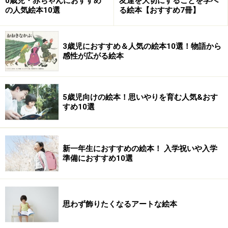
0歳児・赤ちゃんにおすすめ
友達を大切にすることを学べ
の人気絵本10選
る絵本【おすすめ7冊】
さて、この原作、ドイツでは現実感のないユーモアが持
ち味のナンセンス絵本だと評価されています。原題も
3歳児におすすめ＆人気の絵本10選！物語から
『もじゃもじゃペーター、またはおかしなお話と愉快な
感性が広がる絵本
挿絵』となっています。けれども、どうも日本人、特に
日本人の大人にとっては、これをユーモアと解して大笑
5歳児向けの絵本！思いやりを育む人気&おす
いするのには違和感があるようです。ホフマンの絵が、
すめ10選
予想以上に現実感を伴って読者に迫ってくるからかもし
れません。そのためか、世界的評価を受けた作品にもか
かわらず、日本での知名度はいまひとつ低かったので
新一年生におすすめの絵本！ 入学祝いや入学
す。
準備におすすめ10選
そんな中、1980年に、ホフマンの絵とは一味違う「もう
ひとつのペーター」とも言うべき作品が、日本で発売さ
思わず飾りたくなるアートな絵本
れました。生野幸吉さん訳、飯野和好さん絵による『も
じゃもじゃペーター』です。