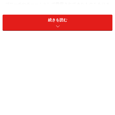
ブローチやチャームとして愛用されてきたものもありま
した。この「ティファニー キー」もペタルやメダリオ
ン、クラウンなど、心をわくわくさせるデザインをぜひ
続きを読む
楽しみたいコレクション。優雅で繊細なモチーフの遊び
心を、心行くまで伝えてくれるジュエリーです。
■問い合わせ
ティファニー・アンド・カンパニー・ジャパン・インク
ＴＥＬ：0120-488-712
http://www.tiffany.com
※記事内容は執筆時点のものです。最新の内容をご確認くださ
い。