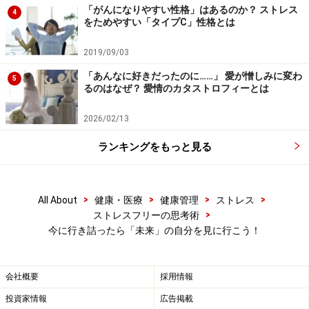
のではありません。当サイトで提供する情報に基づいて被ったい
「がんになりやすい性格」はあるのか？ ストレス
かなる損害についても、当社、各ガイド、その他当社と契約した
4
をためやすい「タイプC」性格とは
情報提供者は一切の責任を負いかねます。
免責事項
2019/09/03
「あんなに好きだったのに……」 愛が憎しみに変わ
5
次のページへ
1
/
2
るのはなぜ？ 愛情のカタストロフィーとは
2026/02/13
ランキングをもっと見る
>
>
>
>
All About
健康・医療
健康管理
ストレス
>
ストレスフリーの思考術
今に行き詰ったら「未来」の自分を見に行こう！
会社概要
採用情報
投資家情報
広告掲載