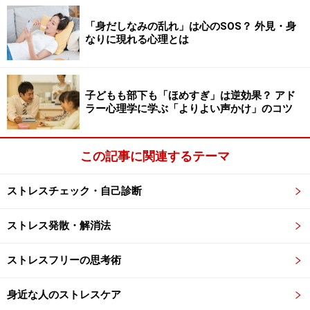
「朝、子どもを送り出したら、1時間くらいジムに行っ
「身だしなみの乱れ」は心のSOS？ 外見・身
てひと汗流すかな。子どもが帰ってくるまでは、在宅ワ
なりに現れる心理とは
ークを少し頑張ってるかな」「狭くても庭付きの家を買
って、庭でガーデニングやバーベキューをやっているか
も」なんて答えるかもしれません。
子どもも部下も「ほめすぎ」は逆効果？ アド
ラー心理学に学ぶ「よりよい声かけ」のコツ
想像上の答えなら無数のパターンがあるはずなのに、そ
の人はピンポイントでその答えを導きました。まさにこ
この記事に関連するテーマ
のイメージこそ、その人が進みたいゴールなのです。
ストレスチェック・自己診断
家事と育児だけで疲れ切っていた人が、自分の時間や社
会とつながる時間を持つ。マイホームを持って、新しい
ストレス発散・解消法
生活を始めている。それを実現したときの自分は、現在
ストレスフリーの思考術
とはまったく違うものになっているはずです。
ゴールの
イメージがしっかり映像として脳裏に焼きついていれ
身近な人のストレスケア
ば、想定した○年後に実現できる可能性は、今よりも何