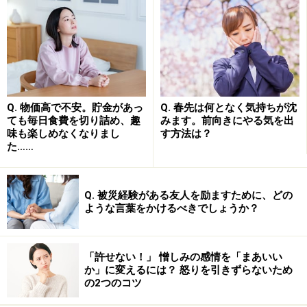
たとえば、最も手のかかる1～2歳ごろの子の育児に追わ
れ、心身ともに疲れきっている友人がいるとします。そ
の友人の愚痴を聞いているときに、突然、こんな質問を
してみてください。
Q. 物価高で不安。貯金があっ
Q. 春先は何となく気持ちが沈
ても毎日食費を切り詰め、趣
みます。前向きにやる気を出
「タイムマシンに乗って、今から3年後の自分を見に行
味も楽しめなくなりまし
す方法は？
ったとするよね。そのとき、あなたはどこで何をしてい
た……
ると思う？」
Q. 被災経験がある友人を励ますために、どの
友人は、キョトンとして笑いだすかもしれません。それ
ような言葉をかけるべきでしょうか？
でも、「私も一緒にタイムマシンに乗って、一緒に3年
後を見てみたい」となどと、根気よく答えを引き出して
「許せない！」 憎しみの感情を「まあいい
みてください。相手の脳裏には、ぼんやりでも未来の自
か」に変えるには？ 怒りを引きずらないため
分像が目に浮かぶはずです。
の2つのコツ