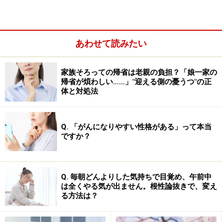
あわせて読みたい
家族そろっての帰省は老親の負担？「娘一家の
帰省が煩わしい……」"迎える側の憂うつ"の正
体と対処法
Q. 「がんになりやすい性格がある」って本当
ですか？
かすみを払ってゴールを見てくるべし
カウンセリングの一手法に、「
タイムマシン・クエスチ
Q. 毎朝どんよりした気持ちで目覚め、午前中
は全くやる気が出ません。根性論抜きで、変え
ョン
」というものがあります。これは、米国の催眠療法
る方法は？
家であるミルトン・エリクソンが開発したブリーフセラ
ピー（短期療法）のテクニックの一つです。