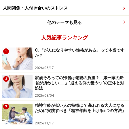
倍も高くなる
はずです。
人間関係・人付き合いのストレス
現状をぐるぐる悩むのではなく、「タイムマシン」を利
他のテーマも見る
用して、ゴールを見に行ってみましょう。すると、現状
人気記事ランキング
への不満というかすみが取り払われ、進むべきゴールが
見えてくるのではないかと思います。
Q. 「がんになりやすい性格がある」って本当です
1
か？
「こんな自分でいたい」というゴールが明確にイメージ
2026/06/17
できたら、次は、どうしたらそれを実行できるのかを考
えることが大切。次のページに進みましょう。
家族そろっての帰省は老親の負担？「娘一家の帰
2
省が煩わしい……」"迎える側の憂うつ"の正体と対
処法
2026/08/04
※記事内容は執筆時点のものです。最新の内容をご確認くださ
い。
精神年齢が低い人の特徴は？ 慕われる大人になる
3
※当サイトにおける医師・医療従事者等による情報の提供は、診
ために実践すべき「精神年齢を上げる5つの方法」
断・治療行為ではありません。診断・治療を必要とする方は、適
切な医療機関での受診をおすすめいたします。記事内容は執筆者
2025/11/17
個人の見解によるものであり、全ての方への有効性を保証するも