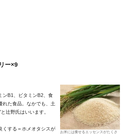
リー×9
ンB1、ビタミンB2、食
優れた食品。なかでも、土
”と辻野氏はいいます。
良くする＝ホメオタシスが
お米には痩せるエッセンスがたくさ