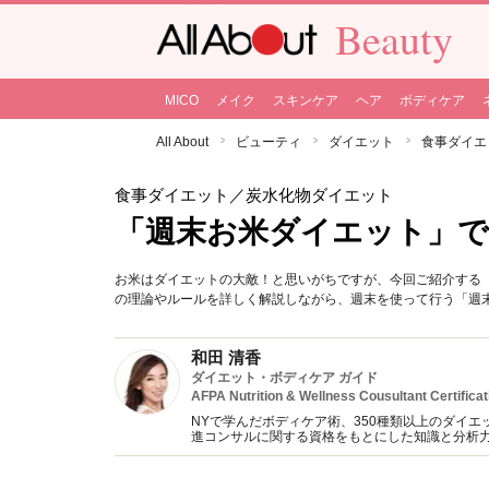
Beauty
MICO
メイク
スキンケア
ヘア
ボディケア
All About
ビューティ
ダイエット
食事ダイエ
食事ダイエット
／炭水化物ダイエット
「週末お米ダイエット」で
お米はダイエットの大敵！と思いがちですが、今回ご紹介する
の理論やルールを詳しく解説しながら、週末を使って行う「週
和田 清香
ダイエット・ボディケア ガイド
AFPA Nutrition & Wellness Cousultant Certificat
NYで学んだボディケア術、350種類以上のダイエ
進コンサルに関する資格をもとにした知識と分析
YouTube&インスタグラムでのダイエット動画も