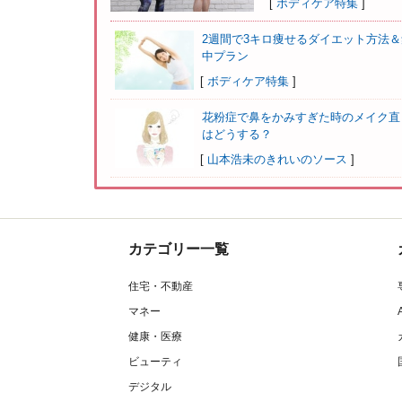
[
ボディケア特集
]
2週間で3キロ痩せるダイエット方法＆
中プラン
[
ボディケア特集
]
花粉症で鼻をかみすぎた時のメイク直
はどうする？
[
山本浩未のきれいのソース
]
カテゴリー一覧
住宅・不動産
マネー
健康・医療
ビューティ
デジタル