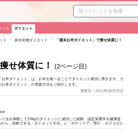
ネイル
ダイエット
ット
炭水化物ダイエット
「週末お米ダイエット」で痩せ体質に！
痩せ体質に！
(2ページ目)
「お米ダイエット」は、お米を食べることでダイエット成功に導きます。そ
末お米ダイエット」の実践方法をご紹介します。
更新日：2011年08月25日
ion
ット法を体験して15kgのダイエットに成功した経験、認定栄養学＆健康促
力から、信頼できる「ダイエット方法」と「ボディケア」情報を提供。
...続きを読む
配信中（＊経歴にURL記載）。