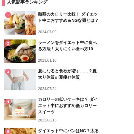
人気記事ランキング
麺類のカロリー比較！ ダイエッ
1
ト中におすすめ＆NGな麺とは？
2024/07/09
ラーメンをダイエット中に食べ
2
る方法！太りにくい食べ方10
2023/01/10
夏になると食欲が増す……？夏
3
太り体質or夏痩せ体質
2024/07/24
カロリーの低いケーキは？ ダイ
4
エット中におすすめ低カロリー
スイーツ
2023/06/15
ダイエット中にパンはNG？太る
5