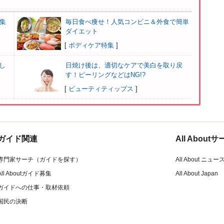
集
毎日食べ痩せ！人気コンビニ＆外食で簡単
ダイエット
[
ボディケア特集
]
し
日焼け後は、適切なケアで美白を取り戻
す！ピーリングなどはNG!?
[
ビューティティップス
]
ガイド関連
All Abou
専門家サーチ（ガイドを探す）
All About ニュー
All Aboutガイド募集
All About Japan
ガイドへの仕事・取材依頼
国民の決断