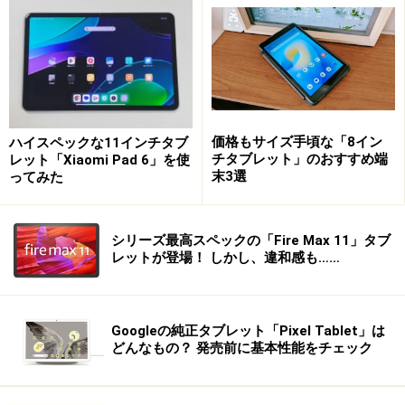
ころだろう。
価格もサイズ手頃な「8イン
ハイスペックな11インチタブ
チタブレット」のおすすめ端
レット「Xiaomi Pad 6」を使
米Amazonが2011年11月に米国で発売した7型ディスプレイ
末3選
ってみた
搭載のAndroidタブレット「Kindle Fire」。199ドルという価
格が魅力で大ヒットしている
シリーズ最高スペックの「Fire Max 11」タブ
レットが登場！ しかし、違和感も……
ソニーが2011年11月に発売した「Sony Reader」シリーズ
Googleの純正タブレット「Pixel Tablet」は
どんなもの？ 発売前に基本性能をチェック
タブレット・電子書籍端末を選ぶときのポ