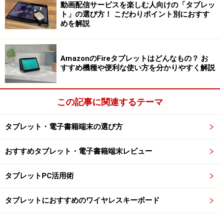
イントは、
動画配信サービスを楽しむ人向けの「タブレッ
ト」の選び方！ こだわりポイント別におすす
ディスプレイと使い方
めを解説
電子書籍端末の表示ディスプレイは大きく「電子ペーパ
ー（電子インクディスプレイ）」と「液晶ディスプレ
AmazonのFireタブレットはどんなもの？ お
イ」に分かれる。いわゆるタブレット端末は基本的に液
すすめ機種や便利な使い方を分かりやすく解説
晶ディスプレイだ。
この記事に関連するテーマ
電子ペーパーはモノクロだが、バックライトを用いる液
晶と違って視認性は紙に近い。一度表示すると電池を使
タブレット・電子書籍端末の選び方
わずに画面を保持できるため、バッテリーが消耗しにく
いだけでなく、明るい環境下でも見やすいといった特長
おすすめタブレット・電子書籍端末レビュー
を持つ。一方で液晶はカラー化が容易、表示スピードが
速いなどの特長があり、用途や好みによって選ばれてい
タブレットPC活用術
る。
タブレットにおすすめのワイヤレスキーボード