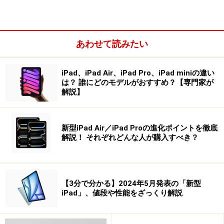
どちらもAndroidベースながら電子書籍中心に機能を絞っ
ており、価格帯もAndroidタブレットに比べて割安になっ
あわせて読みたい
ている。
iPad、iPad Air、iPad Pro、iPad miniの違い
まだ国内では電子書籍ストアも乱立状態で、頭一歩抜け
は？ 誰にどのモデルがおすすめ？【専門家が
解説】
たようなストアは登場していない。コンテンツも十分と
は言えない状況ではあるが、iPad 2やAndroidタブレット
など多数の電子書籍対応端末が発売されており、電子書
新型iPad Air／iPad Proの進化ポイントを徹底
籍市場は着実に拡大しているようだ。
解説！ それぞれどんな人が購入すべき？
現在は日本語版電子書籍を販売していない米アマゾン
も、日本進出に向けて各出版社などと交渉を始めている
【3分で分かる】2024年5月発表の「新型
iPad」、値段や性能をざっくり解説
という報道がなされている。米国ではAndroid搭載の格安
電子書籍端末「Kindle Fire」も発売して大ヒットしてお
り、今後ますます活況を帯びていくのは間違いのないと