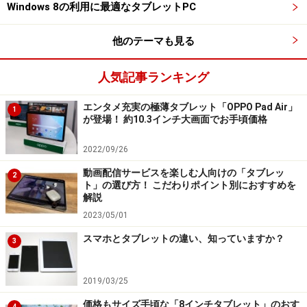
Windows 8の利用に最適なタブレットPC
他のテーマも見る
ソニーが運営する電子書籍ストア「Reader Store」のWebサ
イト（http://ebookstore.sony.jp/）
人気記事ランキング
電子書籍が読めるスマートフォンも携帯電話キャリア各
エンタメ充実の極薄タブレット「OPPO Pad Air」
1
が登場！ 約10.3インチ大画面でお手頃価格
社から販売されており、一口に「電子書籍端末」と言っ
てもかなり幅広くなっている。
2022/09/26
動画配信サービスを楽しむ人向けの「タブレッ
2
次のページでは、
それぞれのポイントについて解説しよ
ト」の選び方！ こだわりポイント別におすすめを
解説
う。まずはディスプレイからだ。
2023/05/01
スマホとタブレットの違い、知っていますか？
3
※記事内容は執筆時点のものです。最新の内容をご確認くださ
い。
2019/03/25
価格もサイズ手頃な「8インチタブレット」のおす
4