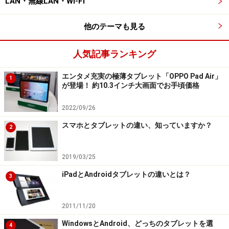
LAN・無線LAN・Wi-Fi
他のテーマも見る
人気記事ランキング
エンタメ充実の極薄タブレット「OPPO Pad Air」
1
が登場！ 約10.3インチ大画面でお手頃価格
2022/09/26
スマホとタブレットの違い、知っていますか？
2
2019/03/25
iPadとAndroidタブレットの違いとは？
3
2011/11/20
WindowsとAndroid、どっちのタブレットを選
4