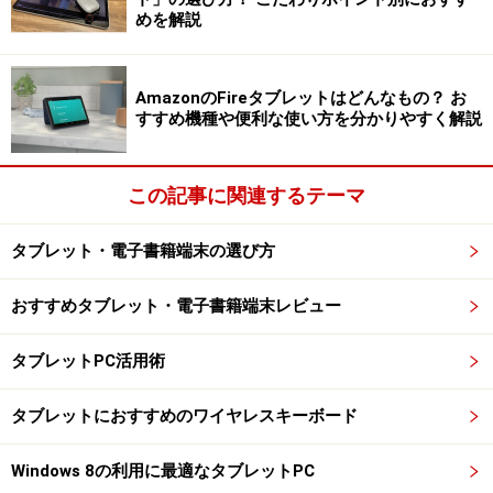
めを解説
Fire HD 8 Plus タブレット - 8インチHD ディスプレイ
32GB グレー (2022年発売)
AmazonのFireタブレットはどんなもの？ お
すすめ機種や便利な使い方を分かりやすく解説
この記事に関連するテーマ
タブレット・電子書籍端末の選び方
Amazonで見る
おすすめタブレット・電子書籍端末レビュー
Blackview Tab6
タブレットPC活用術
筆者も愛用する端末で、スペックは、メモリ3GB、スト
タブレットにおすすめのワイヤレスキーボード
レージ32GB、1280x800、Wi-Fi、4GLTE、GPS搭載。
Amazonでは1万5900円（税込み）で販売されています。
Windows 8の利用に最適なタブレットPC