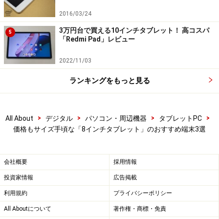
iPlay 50 mini（ALLDOCUBEのホームページより引用）
2016/03/24
メモリは4GB（仮想メモリ対応）、ストレージが64GB、
3万円台で買える10インチタブレット！ 高コスパ
5
「Redmi Pad」レビュー
Wi-Fi、4GLTE、GPSを搭載します。搭載OSはAndroid 13
です。ディスプレイサイズが8.4インチで、解像度は
2022/11/03
1920x1200。
ランキングをもっと見る
これまで取り上げた端末と比較すると（高橋）、サイズ
が0.4インチ大きくて、フルHD以上の解像度です。
>
>
>
>
All About
デジタル
パソコン・周辺機器
タブレットPC
YouTubeやプライムビデオ、Huluで、フルHDのコンテン
価格もサイズ手頃な「8インチタブレット」のおすすめ端末3選
ツを縮小なしで再生できます（NetflixだけはフルHD再生
に対応していません）。
会社概要
採用情報
ALLDOCUBE iPlay50 ｍini タブレット Android 13 8.4イ
投資家情報
広告掲載
ンチタブレット 1920×1200FHD+ Incell IPSディスプ
利用規約
プライバシーポリシー
レイ 12GB(4+8拡張) 64GBストレージ Widevine L1 ア
All Aboutについて
著作権・商標・免責
ンドロイドタブレット 8コアCPU 4G LTE デュアル