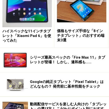
が3GBでワイヤレス充電に対応します。
Amazon Fire HD 8 Plus。8インチタブレットの王道とも言え
る端末
価格もサイズ手頃な「8イン
ハイスペックな11インチタブ
「Fire HD 8 Plus」には、画面付きのスマートスピーカー
チタブレット」のおすすめ端
レット「Xiaomi Pad 6」を使
製品のEcho Showのように使える
Showモードを搭載
して
末3選
ってみた
います。例えば、Alexaに対応しているスマート家電を持
っているのであれば、これを使えば声で操作できるよう
シリーズ最高スペックの「Fire Max 11」タブ
になり活用の幅が広がります。また、別売のワイヤレス
レットが登場！ しかし、違和感も……
充電スタンドと組み合わせて使えば、置くだけでShowモ
ードに切り替わるので気軽に使えます。
Googleの純正タブレット「Pixel Tablet」は
どんなもの？ 発売前に基本性能をチェック
「Fire HD 8 Plus」は、同価格帯のタブレットの中でも、
スピーカーの品質が群を抜いて良く、
ディアルスピーカ
ー搭載
なので、端末だけでも広がりのある音を楽しめま
動画配信サービスを楽しむ人向けの「タブレッ
す。
ト」の選び方！ こだわりポイント別におすす