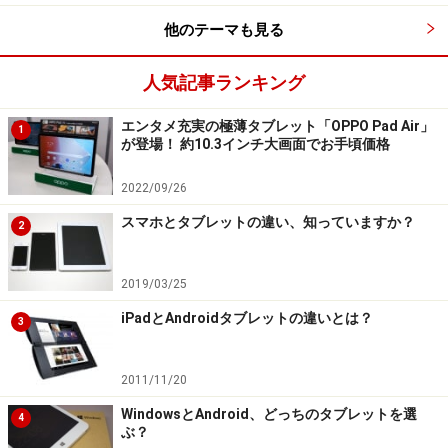
他のテーマも見る
筆者も愛用中のBlackview Tab6。（Blackviewホームページよ
り引用）
人気記事ランキング
スペックは平均的ですが、
搭載OSがAndroid 11、メモリ
は3GB
なので十分と言えます。Amazonで多くの人が購入
エンタメ充実の極薄タブレット「OPPO Pad Air」
1
が登場！ 約10.3インチ大画面でお手頃価格
しており、評価件数が1300件を超える数になっていま
す。
2022/09/26
スマホとタブレットの違い、知っていますか？
2
また、国内でよく売れているだけに、保護フィルムやケ
ースが多くの選択肢から選べるのも特徴です。
2019/03/25
ALLDOCUBE iPlay 50 mini
iPadとAndroidタブレットの違いとは？
3
最近発売された端末で、価格はAmazonで1万6999円（税
2011/11/20
込み）で販売されています。
WindowsとAndroid、どっちのタブレットを選
4
ぶ？