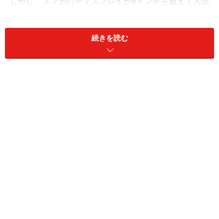
しかし、スマホのディスプレイが6インチを超えて大型
化したことで活躍の場を奪われ、「Nexus 7」は後継機
が登場することはありませんでした。こうした背景もあ
続きを読む
り、10インチタブレットがいまの座を得ています。
今回は、スタンダードではない「8インチタブレット」
をあえて取り上げます。理由は、普段使いには十分な性
能を持ち、手頃な価格で購入できるからです。
ぜひ参考にしてみてください。※価格は2023年8月10日の
ものです。
＜目次＞