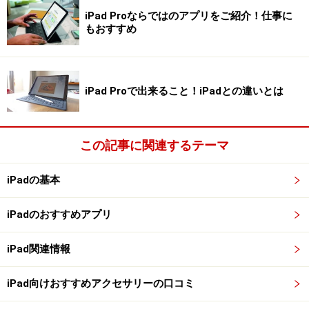
ディスプレイには液晶ではなく有機ELを採用。2枚のパネル
を重ねて輝度を大幅に高める「タンデムOLED」という技術
iPad Proならではのアプリをご紹介！仕事に
が用いられている
もおすすめ
そしてプロセッサには、アップルが新たに開発した最上
位の「M4」を搭載。Macにも先駆けて最新のプロセッサ
iPad Proで出来ること！iPadとの違いとは
を採用したことで、映像編集など負荷の大きな処理がよ
りスピーディーになるだけでなく、昨今話題のAIに関す
る処理性能も強化されているようです。
この記事に関連するテーマ
iPadの基本
iPad Proはアップルの最新プロセッサ「M4」を、Macに先駆
けて搭載しているのも大きなポイントだ
iPadのおすすめアプリ
価格は11インチモデルで16万8800円（Wi-Fiモデル、
256GB）から、13インチモデルで21万8800円（Wi-Fiモ
iPad関連情報
デル、256GB）から。いずれもカラーはシルバーとスペ
iPad向けおすすめアクセサリーの口コミ
ースブラックの2色で、ストレージは256GB～2TBまで4
種類から選ぶことが可能です。