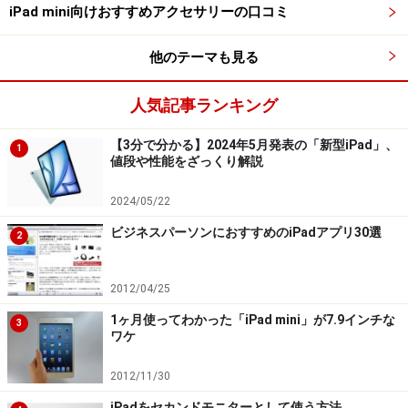
iPad mini向けおすすめアクセサリーの口コミ
＞次ページ：iPad Air、iPad Proの性能を前モデルと比較
他のテーマも見る
して見る
人気記事ランキング
※記事内容は執筆時点のものです。最新の内容をご確認くださ
い。
【3分で分かる】2024年5月発表の「新型iPad」、
1
値段や性能をざっくり解説
次のページへ
1
/
2
2024/05/22
ビジネスパーソンにおすすめのiPadアプリ30選
2
2012/04/25
1ヶ月使ってわかった「iPad mini」が7.9インチな
3
ワケ
2012/11/30
iPadをセカンドモニターとして使う方法