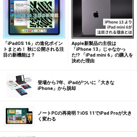
驚くほど薄い！ 厚さ約5mmの「iPad Pro」
一方のiPad Proは従来と同様に11インチと13インチの2
モデルが用意されているのですが、大きく変わったのは
その厚さ。11インチモデルは5.3mm、13インチモデルは
5.1mmと、驚異的な薄さを実現しています。
「iPadOS 16」の進化ポイン
Apple新製品の主役は
トまとめ！ 秋に公開される注
「iPhone 13」じゃなかっ
目の新機能は？
た!? 「iPad mini 6」の購入を
決めた理由
新しいiPad Proは11インチ、13インチモデル共に5mm台とい
う驚異的な薄さを実現している
その薄さにも貢献していると見られるのがディスプレイ
登場から7年、iPadがついに「大きな
iPhone」から脱却
で、新たに液晶ではなくスマートフォンで一般的となっ
た有機ELを採用。それを2枚重ねて高い輝度を実現する
「タンデムOLED」という技術を採用することで、より鮮
ノートPCの再発明？iOS 11でiPad Proが大き
明かつ美しい表示を実現しているようです。
く変わる