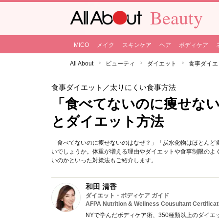
Beauty
MICO
メイク
スキンケア
ヘア
ボディケア
All About
ビューティ
ダイエット
食事ダイエ
食事ダイエット
／太りにくい食事方法
「食べてないのに痩せな
とダイエット方法
「食べてないのに痩せないのはなぜ？」「炭水化物はほとんど
いでしょうか。体重が増える理由やダイエットや食事制限のよ
いのかといった対策法もご紹介します。
和田 清香
ダイエット・ボディケア ガイド
AFPA Nutrition & Wellness Cousultant Certificat
NYで学んだボディケア術、350種類以上のダイエ