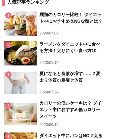
人気記事ランキング
麺類のカロリー比較！ ダイエッ
1
ト中におすすめ＆NGな麺とは？
2024/07/09
ラーメンをダイエット中に食べ
2
る方法！太りにくい食べ方10
2023/01/10
夏になると食欲が増す……？夏
3
太り体質or夏痩せ体質
2024/07/24
カロリーの低いケーキは？ ダイ
4
エット中におすすめ低カロリー
スイーツ
2023/06/15
ダイエット中にパンはNG？太る
5