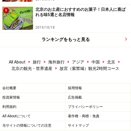
北京のお土産におすすめのお菓子！日本人に喜ば
5
乾清宮の玉座
れる味5選と名店情報
ここから坤寧宮までが内廷のメインスポット。明代から
2019/10/18
清の康熙帝の頃まで皇帝の寝室だった。寝室が養心殿へ
ランキングをもっと見る
移ると、日常の政務を行なったり、宴会が開かれたりす
る場所となった。ここにある宝座の後ろの「正大光明」
の額に、皇位継承者の名を収めた箱が隠されたとされ
>
>
>
>
>
>
All About
旅行
海外旅行
アジア
中国
北京
る。
>
北京の観光・世界遺産
故宮（紫禁城）観光2時間コース
会社概要
採用情報
8 交泰殿（清嘉慶期創設）
投資家情報
広告掲載
利用規約
プライバシーポリシー
All Aboutについて
著作権・商標・免責
交泰殿
当サイトの情報についての注意
サイトマップ