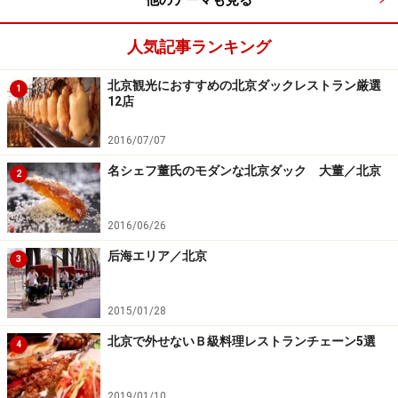
他のテーマも見る
れていた。清代に入ると科挙の最終試験である殿試の会
人気記事ランキング
場としても使われた。
北京観光におすすめの北京ダックレストラン厳選
1
12店
6 乾清門（明永楽期創設）
2016/07/07
名シェフ董氏のモダンな北京ダック 大董／北京
2
乾清門
2016/06/26
瑠璃照壁という装飾が特徴的な内廷の正門。清代、皇帝
后海エリア／北京
3
はここで政務の報告を受けたり、採決を下したりしてい
た。現在は売店やカフェなどの休憩所がある。
2015/01/28
北京で外せないＢ級料理レストランチェーン5選
4
7 乾清宮（清嘉慶期創設）
2019/01/10