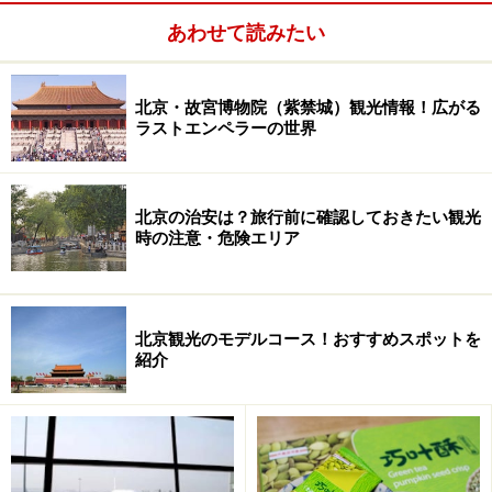
あわせて読みたい
午門
世界最大の城門といわれる故宮の正門。3つある入り口
北京・故宮博物院（紫禁城）観光情報！広がる
のうち、中央が皇帝専用、両脇が貴族・官僚用のもので
ラストエンペラーの世界
あった。
北京の治安は？旅行前に確認しておきたい観光
時の注意・危険エリア
2 太和門（清光緒期創設）
北京観光のモデルコース！おすすめスポットを
太和門
紹介
ここから保和殿までが外朝と称される最大のメインスポ
ット。太和殿で式典が行なわれる際、下級の官吏はこの
門の外で皇帝に拝礼した。