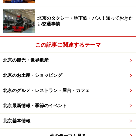
北京のタクシー・地下鉄・バス！知っておきた
4 中和殿（明嘉靖期創設）
い交通事情
この記事に関連するテーマ
中和殿
北京の観光・世界遺産
大和殿で式典が行われた際の控えの間。ここで皇帝が大
臣から祝辞を受けたり休憩したりした。
北京のお土産・ショッピング
北京のグルメ・レストラン・屋台・カフェ
5 保和殿（明嘉靖期創設）
北京最新情報・季節のイベント
北京基本情報
保和殿
明代は式典が行われる際の皇帝の着替えの間として使わ