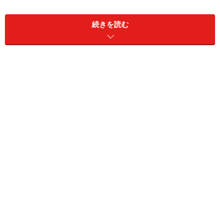
＜DATA＞
■
故宮博物院（紫禁城）
続きを読む
住所：東城区故宮博物院
TEL：010-6513-2255
入場＆料金：4～10月 8:30～16:00、60元/11～3月 8:30
～15:30、40元
※鐘表館と珍宝館は別途各10元
故宮の地図は
こちら
をどうぞ。
＞＞＞故宮博物院（紫禁城）についての詳しい説明は
「
故宮博物院（紫禁城）
」を参照ください。
1 午門（明永楽期創設）