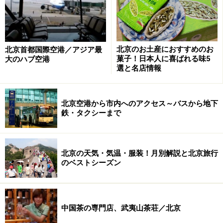
3 太和殿（清康熙期創設）
北京のお土産におすすめのお
北京首都国際空港／アジア最
菓子！日本人に喜ばれる味5
大のハブ空港
選と名店情報
太和殿
故宮の正殿。歴代皇帝の即位式や万寿節（皇帝の誕生
北京空港から市内へのアクセス～バスから地下
日）、結婚、季節ごとの大きな式典、出征、そして皇帝
鉄・タクシーまで
の葬儀など宮廷の重要な式典を行った最も権威ある場
所。式典が行われた時は、太和殿前の広場に官吏たちが
ずらりと並び、全員で三跪九叩頭の礼を行った――まさに
北京の天気・気温・服装！月別解説と北京旅行
ラストエンペラーの世界であった。
のベストシーズン
太和殿手前の石段を上ったところには「日時計」、「亀
の像」、「鶴の像」などが置かれているのでお見逃しな
中国茶の専門店、武夷山茶荘／北京
く！