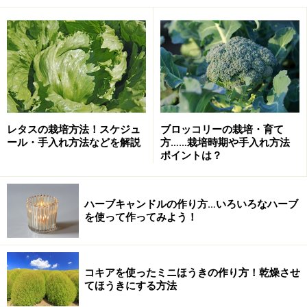
クレマチスの分類
パテンス系八重咲きのマリンブルー
レタスの栽培方法！スケジュ
ブロッコリーの栽培・育て
クレマチスには大変多くの園芸品種がありますが、花の
ール・手入れ方法などを解説
方……栽培時期や手入れ方法
付き方から「旧枝咲き」、「新枝咲き」、「新旧両枝咲
ポイントは？
き」の三種類に分類することができます。花付きで言う
と、バラのように一季咲きか四季咲き性があるかでも分
ハーブキャンドルの作り方…いろいろなハーブ
類できます。
を使って作ってみよう！
また、交配種の親の特性から系統立てて分類することも
できます。この系統分類については次項で詳しくご紹介
コキアを使ったミニほうきの作り方！乾燥させ
てほうきにする方法
しますが、未だ確立されたものではないのが現状です。