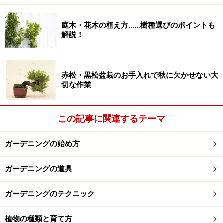
庭木・花木の植え方……樹種選びのポイントも
クレマチスの系統分類と特徴、主な品種
解説！
クレマチスの系統分類は、大体以下のようなものが挙げ
られます。
赤松・黒松盆栽のお手入れで秋に欠かせない大
切な作業
うつむいて咲く、アルピナ・ウィリー
この記事に関連するテーマ
■アルピナ（Alpina）＆マクロペタラ（Macropetala）
ガーデニングの始め方
系
…アトラゲネ（Atragene）系とも
特徴：旧枝咲き。花は釣鐘状の中輪。耐寒性は強いが、
ガーデニングの道具
暑さに弱い。
主な品種：アルピナ・ルビー、マクロペタラ、マークハ
ガーデニングのテクニック
ミィ、メイドウェル・ホールなど
植物の種類と育て方