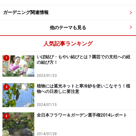
■インテグリフォリア（Integrifolia）系
ガーデニング関連情報
特徴：新枝咲きで、四季咲き性。花は釣鐘状で、木立性
または半つる性なので、鉢栽培に向く。
他のテーマも見る
主な品種：インテグリフォリア・ブルー、デュランデ
ィ、ヘンダーソニーなど
人気記事ランキング
■ジャックマニー（Jackmanii）系
いぼ結び・もやい結びとは？園芸での支柱への紐
1
の結び方！
特徴：新旧両枝咲きで、中輪多花の四季咲き性。
主な品種：ジプシー・クイーン、ジャックマニー、ニオ
2023/01/23
ベ、ハーグレイ・ハイブリッド、ビル・ド・リヨンなど
植物には遮光ネットと寒冷紗を使いこなそう！植
2
物への日差しに要注意
■シルホサ（Cirrhosa）系
2024/07/15
特徴：旧枝咲き（一部新枝にも花がつく）で、冬に開
全日本フラワー＆ガーデン選手権2014レポート
花。常緑だが夏に落葉・休眠することも。
3
主な品種：カリシナ、シルホサ、ジングルベル、フレッ
クルスなど
2014/07/28