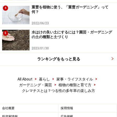
重曹を植物に使う、「重曹ガーデニング」って
4
■テキセンシス（Texensis）系
何？
特徴：新枝咲きで多花、四季咲き性。耐暑性は強いが、
2022/06/23
寒さに弱い。
水はけの良い土にするには？園芸・ガーデニング
主な品種：グラベティー・ビューティー、ダッチェス・
5
の土の種類と土づくり
オブ・アルバニー、テキセンシスなど
2023/01/30
ランキングをもっと見る
パテンス系のスノー・パラダイス
>
>
>
■パテンス（Patens）系
…カザグルマ系とも
All About
暮らし
家事・ライフスタイル
>
>
ガーデニング・園芸
植物の種類と育て方
特徴：旧枝咲きで、大輪多花の一季咲き性。主な品種：
クレマチスとは？つる性の多年草の楽しみ方
カザグルマ、タテシナ、ドーン、白馬など
■ビチセラ（Viticella）系
会社概要
採用情報
特徴：新枝咲き多花、四季咲き性。
投資家情報
広告掲載