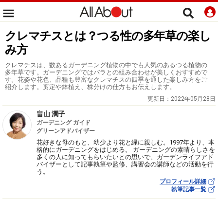
クレマチスとは？つる性の多年草の楽し
み方
クレマチスは、数あるガーデニング植物の中でも人気のあるつる植物の
多年草です。ガーデニングではバラとの組み合わせが美しくおすすめで
す。花姿や花色、品種も豊富なクレマチスの四季を通した楽しみ方をご
紹介します。剪定や鉢植え、株分けの仕方もお伝えします。
更新日：
2022年05月28日
畠山 潤子
ガーデニング ガイド
グリーンアドバイザー
花好きな母のもと、幼少より花と緑に親しむ。1997年より、本
格的にガーデニングをはじめる。 ガーデニングの素晴らしさを
多くの人に知ってもらいたいとの思いで、ガーデンライフアド
バイザーとして記事執筆や監修、講習会の講師などの活動を行
う。
プロフィール詳細
執筆記事一覧