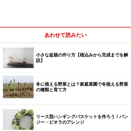
あわせて読みたい
小さな盆栽の作り方【植込みから完成までを解
説】
またイギリスでは、「つる植物の女王」といわれるクレ
マチス。ガーデニングではバラとの組み合わせが大変美
しく、人気があります。なお、ほとんどのクレマチスの
冬に植える野菜とは？家庭菜園で冬植える野菜
の種類と育て方
花弁は退化していて、花弁に見える部分は萼片（がくへ
ん）が変化したものです。
リース型ハンギングバスケットを作ろう！パン
クレマチスのデータ
ジー・ビオラのアレンジ