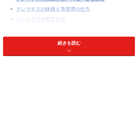
クレマチスの鉢植え等管理の仕方
クレマチスの剪定方法
クレマチスの四季を通した楽しみ方
続きを読む
クレマチスとは、キンポウゲ科センニンソウ属の総称
で、「つる」を意味するギリシャ語「klema」がその名
の由来と言われています。名前の通り多くがつる性の多
年草ですが、中には半つる性、木立ち性のものもありま
す。また常緑のものもあり、その花姿・形・色とも多彩
な品種を持つ植物です。