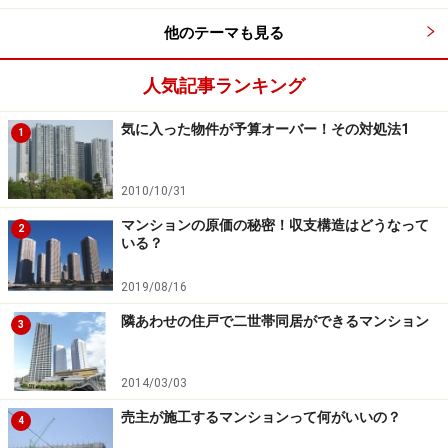
キャッシュフローベースで、費用がかかるのは分譲か？
他のテーマも見る
賃貸か？
次のページ
で！
人気記事ランキング
※記事内容は執筆時点のものです。最新の内容をご確認くださ
い。
気に入った物件が予算オーバー！その対処法1
1
次のページへ
1
/
2
2010/10/31
マンションの原価の秘密！収支構造はどうなって
2
いる？
2019/08/16
隣あわせの住戸で二世帯同居ができるマンション
3
2014/03/03
売主が施工するマンションって何がいいの？
4