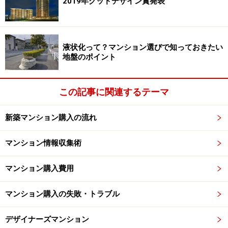
自分の住まいにならず、もったいないから」という理由
2019年グッドデザイン賞発表
を挙げます。これは、現在の生活レベルを変えることな
く、より質の高い暮らしを手に入れることができるとい
うことでもあります。
液状化って？マンション選びで知っておきたい
地盤のポイント
家賃並みといはいえ、マンションを買うことで、月々1
万円を超える管理費・修繕積立金や固定資産税などの諸
この記事に関連するテーマ
経費が別途発生します。入居後20年もすれば生活の変化
や家族構成の変化に応じて、300万～500万円程度のリフ
新築マンション購入の流れ
ォーム費用が必要となります。
マンション情報収集術
一方、賃貸暮らしであれば、修繕にかかる費用や固定資
マンション購入費用
産税は家主が負担します。生活や家族に変化があれば、
多額のリフォーム費用を負担することなく、住み替える
マンション購入の失敗・トラブル
ことができます。
デザイナーズマンション