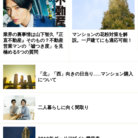
マンションの花粉対策を解
業界の裏事情は山下智久『正
説。一戸建てにも適応可能！
直不動産』そのもの？不動産
営業マンの「嘘つき度」を見
極める5つの質問
「北」「西」向きの日当り……マンション購入
について
「家賃並みのローン返済で買える」の言葉
に潜む落とし穴
二人暮らしに向く間取り
今、マンション購入を検討している人の多くが、「家賃
並みのローン返済で買えるから」「家賃を払い続けても