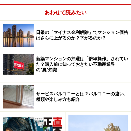
賃貸でよし！とするのも、賢い選択の一つでしょう。
あわせて読みたい
1.同じ街の中で、新築から中古へ選択の幅を広げ、さら
に生活立地を1エリアずらす。
日銀の「マイナス金利解除」でマンション価格
はさらに上がるのか？下がるのか？
2.それでもダメなら、同じ通勤ブロック内で割安な相場
の路線や駅に変更する。
新築マンションの抽選は「倍率操作」されてい
た？購入前に知っておきたい不動産業界
の“裏”知識
3.それでもまだまだ手が届かないのであれば、通勤立地
を1ブロックずらしてみる。
サービスバルコニーとは？バルコニーの違い、
ここまで、努力してみたものの、それでも予算オーバー
種類や楽しみ方も紹介
というのなら、これ以上の妥協をしてまで買うことはや
めて、借りることをおすすめします。