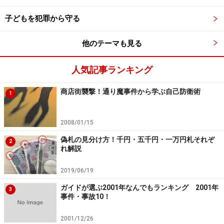
ただし、実際には有料と知って利用していながら、「無
子どもを犯罪から守る
料と思っていた」と、虚偽の申し立てをして支払い義務
を逃れようとする悪質な利用者が出てこないとも限りま
他のテーマも見る
せん。こうした情報を公開することは、「もろ刃の剣」
人気記事ランキング
つまり、情報を逆手にとった悪質な行為を招きかねない
という危険性も含んでいることは否めません。しかし、
商店街襲撃！通り魔事件から学ぶ自己防衛術
1
当サイトでは、あくまでも正直な消費者、本当に「無料
と思って利用したのに、不当な請求を受けた」という人
2008/01/15
たちに、不当請求に屈しないようにお伝えするもので
偽札の見分け方！千円・五千円・一万円札それぞ
す。
2
れ解説
その2）「『有料サイト』を利用したことがある」場合
2019/06/19
1．有料サイトを利用したことがあり、そのサイトから
ガイドが選ぶ2001年なんでもランキング 2001年
3
事件・事故10！
の請求であっても、あらかじめ合意した内容の請求であ
るかどうかの確認をしましょう。合意の内容がわからな
2001/12/26