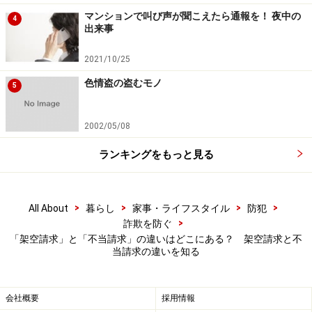
ければ、具体的に請求の明細などを知らせるように要求
マンションで叫び声が聞こえたら通報を！ 夜中の
4
して、不当であれば、その支払いに応じてはいけませ
出来事
ん。
2021/10/25
2．調査料・事務手数料・遅延損害金などについては、
色情盗の盗むモノ
5
たとえ正当な利用料金に加えて調査料や事務手数料、遅
延損害金などの請求があったとしても、消費者契約法９
2002/05/08
条２号により、「年14.6％を越える金利」を払う必要は
ランキングをもっと見る
ありません。
3．請求しているところが、本当に、請求権を有してい
>
>
>
>
All About
暮らし
家事・ライフスタイル
防犯
るところであるかどうか、確認しましょう。
>
詐欺を防ぐ
債権譲渡がされたとか、債権回収業者を名乗って支払
「架空請求」と「不当請求」の違いはどこにある？ 架空請求と不
当請求の違いを知る
いを要求してくることがありますが、「債権譲渡」の場
合は、債権者から譲渡したとの通知がなければ、譲り受
けたと称する者に支払う必要はありません（民法第468
会社概要
採用情報