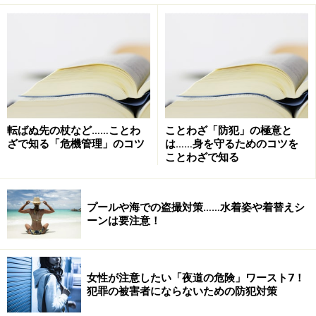
「利用した覚えがなければ、その請求は無視」
一度でも、「少額だから」と支払ってしまうと、さらに
新たな請求を受ける可能性があります。これまで当サイ
トでも重ねてお伝えしてきたように、支払う義務も必要
もありません。また、請求者に対して、自分の情報は一
切、教えてはいけません。自分の情報（氏名、住所等）
を伝えてしまうことで、請求がエスカレートしたり、他
転ばぬ先の杖など……ことわ
ことわざ「防犯」の極意と
ざで知る「危機管理」のコツ
は……身を守るためのコツを
の者にその情報が流れて被害が拡大してしまう恐れがあ
ことわざで知る
るからです。
プールや海での盗撮対策……水着姿や着替えシ
携帯電話番号しか相手が把握していない場合には、一般
ーンは要注意！
の人が利用出来る情報収集方法では「氏名・住所」が判
明することはありません。また、郵送で届いた場合に
は、なんらかのリストが元になっていると思われます
女性が注意したい「夜道の危険」ワースト7！
が、これも「利用した覚えがない」のであれば、無視す
犯罪の被害者にならないための防犯対策
ることです。