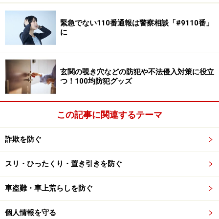
緊急でない110番通報は警察相談「#9110番」
に
不当請求には2パターン
その1）「『無料』と表示されたサイトを利用した覚え
玄関の覗き穴などの防犯や不法侵入対策に役立
つ！100均防犯グッズ
がある」場合
「無料」と表示されたサイトを利用した場合には、その
登録料や利用料を支払う根拠はありません。利用料金等
この記事に関連するテーマ
は、サイト運営者と利用者との「有償利用契約」によっ
て発生するものであり、「無料と思って」利用したので
詐欺を防ぐ
すから、「有償利用契約」が成立しているとはいえませ
スリ・ひったくり・置き引きを防ぐ
ん。アクセスしただけでは、利用料等が発生することは
ないのです。無料と思って利用した場合、請求者に対し
車盗難・車上荒らしを防ぐ
ては、「無料と認識していた」と告げて、支払いを拒絶
すべきなのです。
個人情報を守る