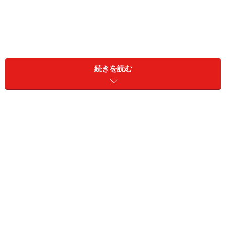
続きを読む
そこで、「架空請求」と「不当請求」の、その意味と内
容の違いを把握して、混乱をなくす必要があると考え、
ここでしっかりと把握していただきたいと思います。
「架空の請求」と「不当な請求」とは、以下のように違
います。
「架空請求」とは、「利用した覚えのない
請求」である！
これまでの、本当に「身に覚えのない」請求、つまり、