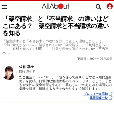
「架空請求」と「不当請求」の違いはど
こにある？ 架空請求と不当請求の違い
を知る
「架空請求」と「不当請求」の違いを知って正しく理解しましょう。
「身に覚えがない」のに請求されるのが「架空請求」。「無料と思っ
て」「有料と知って」利用して、法外な料金を請求されるのが「不当請
求」。
更新日：
2004年09月30日
佐伯 幸子
防犯 ガイド
安全生活アドバイザー。「頭を使って身を守る方法～知的護身
術」を提唱。日常的な危機管理のスペシャリストとして、子ど
もや女性の安全対策を中心に、暮らしの中のあらゆる場面での
危険を指摘、排除する方法を分かりやすく解説します。
プロフィール詳細
執筆記事一覧