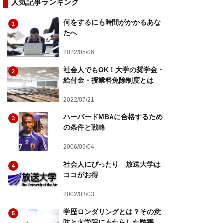
人気記事ランキング
何をするにも時間がかかるあな
1
たへ
2022/05/06
社会人でもOK！大学の奨学金・
2
給付金・授業料免除制度とは
2022/07/21
ハーバードMBAに合格するため
3
の条件と戦略
2006/09/04
社会人にぴったり 放送大学は
4
ココがお得
2002/03/03
学歴ロンダリングとは？その意
5
味と大学院にもたらした弊害