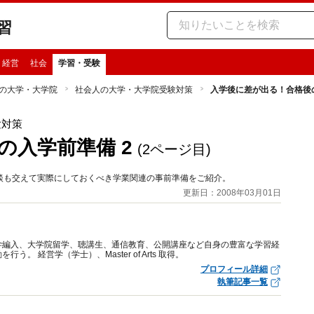
習
・経営
社会
学習・受験
の大学・大学院
社会人の大学・大学院受験対策
入学後に差が出る！合格後の
験対策
の入学前準備 2
(2ページ目)
談も交えて実際にしておくべき学業関連の事前準備をご紹介。
更新日：2008年03月01日
学編入、大学院留学、聴講生、通信教育、公開講座など自身の豊富な学習経
 経営学（学士）、Master of Arts 取得。
プロフィール詳細
執筆記事一覧