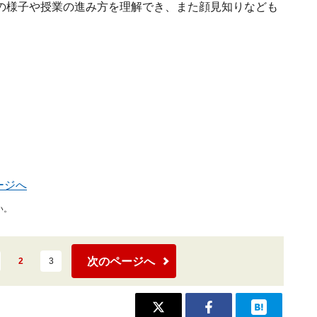
の様子や授業の進み方を理解でき、また顔見知りなども
ージへ
い。
次のページへ
2
3