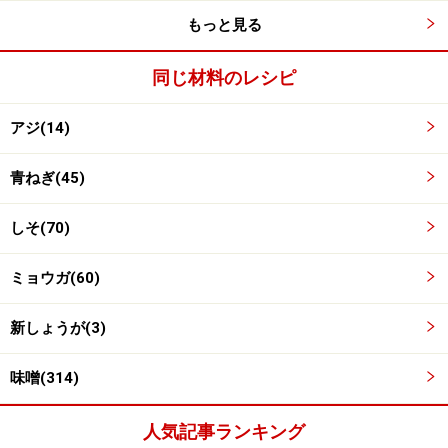
もっと見る
同じ材料のレシピ
アジ(14)
青ねぎ(45)
しそ(70)
ワンポイントアドバイス
ミョウガ(60)
漁師飯として知られているなめろうは、食べ方も色々。
丸めて氷水を注げば冷汁に。あつあつご飯に乗せて、お
新しょうが(3)
茶漬けに。丸めて焼けば、さんが焼きに。どれもこれ
味噌(314)
も、夏に食欲をかきたててくれます。
人気記事ランキング
※記事内容は執筆時点のものです。最新の内容をご確認くださ