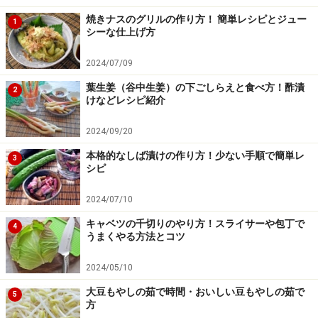
い。
※衛生面および保存状態に起因して食中毒や体調不良を引き起こ
焼きナスのグリルの作り方！ 簡単レシピとジュー
1
す場合があります。必ず清潔な状態で、正しい方法で行い、なる
シーな仕上げ方
べく早めにお召し上がりください。また、持ち運びの際は保存方
法に注意してください。
2024/07/09
葉生姜（谷中生姜）の下ごしらえと食べ方！酢漬
2
けなどレシピ紹介
【編集部おすすめの購入サイト】
2024/09/20
Amazonで人気レシピの書籍をチェック！
本格的なしば漬けの作り方！少ない手順で簡単レ
3
シピ
楽天市場で人気レシピの書籍をチェック！
2024/07/10
キャベツの千切りのやり方！スライサーや包丁で
4
うまくやる方法とコツ
2024/05/10
大豆もやしの茹で時間・おいしい豆もやしの茹で
5
方