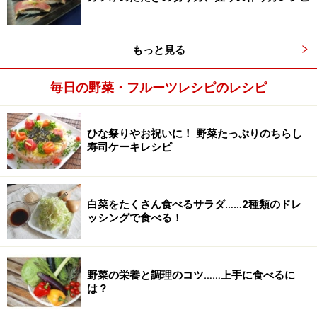
もっと見る
毎日の野菜・フルーツレシピのレシピ
薬味を加えて、叩きながら混ぜます
3
【2】の上に薬味と味噌を乗せ、混ぜながら包丁で2～3
ひな祭りやお祝いに！ 野菜たっぷりのちらし
分叩いて、できあがりです。
寿司ケーキレシピ
白菜をたくさん食べるサラダ……2種類のドレ
ッシングで食べる！
野菜の栄養と調理のコツ……上手に食べるに
は？