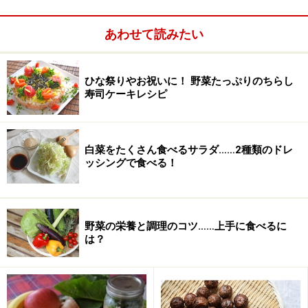
あわせて読みたい
ひな祭りやお祝いに！ 野菜たっぷりのちらし
寿司ケーキレシピ
白菜をたくさん食べるサラダ……2種類のドレ
ッシングで食べる！
青じそたっぷりのなめろうの作り方・手順
野菜の栄養と調理のコツ……上手に食べるに
■
青じそたっぷりのなめろうの作り方
は？
薬味をみじん切りにする
1
青ねぎ、青しそ、みょうが、新しょうがをみじん切りに
します。