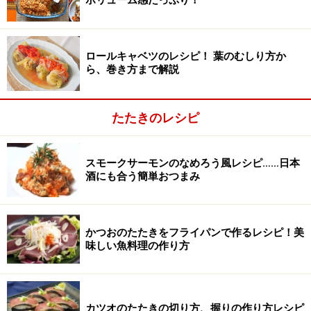
ボリューム感たっぷり！
アジを包丁で叩く
2
ロールキャベツのレシピ！ 葉のむしり方か
まな板の上でアジの刺身を包丁で2～3分ほど叩きます。
ら、巻き方まで解説
たたきのレシピ
スモークサーモンのなめろう風レシピ……日本
酒にも合う簡単おつまみ
かつおのたたきをフライパンで作るレシピ！美
味しい魚料理の作り方
カツオのたたきの切り方、握りの作り方レシピ