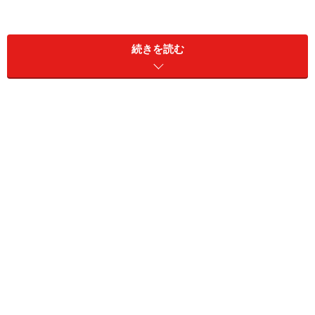
続きを読む
青じそたっぷりのなめろう(2人分)
■
なめろうの材料
アジ
刺身100～150g
青ねぎ
2本
しそ
2枚
ミョウガ
1個
新しょうが
1片
味噌
大さじ2