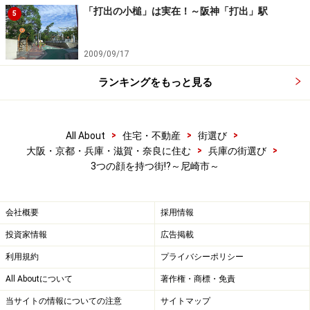
「打出の小槌」は実在！～阪神「打出」駅
5
最後は市内南部を走る阪神沿線です。
2009/09/17
ランキングをもっと見る
商店街が印象的な下町情緒の阪神沿線
>
>
>
All About
住宅・不動産
街選び
>
>
大阪・京都・兵庫・滋賀・奈良に住む
兵庫の街選び
阪神「杭瀬」駅の北方にある商店街。幹線道路沿いのアー
3つの顔を持つ街!?～尼崎市～
ケードには商店が立ち並ぶ>
阪神本線の尼崎市内の駅は東（大阪より）から順に「杭
会社概要
採用情報
瀬」「大物」「尼崎」「出屋敷」「尼崎センタープール
投資家情報
広告掲載
前」「武庫川」の６駅。阪急やJRと比較して倍以上の駅
利用規約
プライバシーポリシー
数！ 駅それぞれに雰囲気は違うものの、阪急・JRの駅周
辺と比較すると総じてDEEPな印象。阪急・JR線沿いが
All Aboutについて
著作権・商標・免責
「郊外都市」的な顔であるのに対し、阪神沿線は、固有
当サイトの情報についての注意
サイトマップ