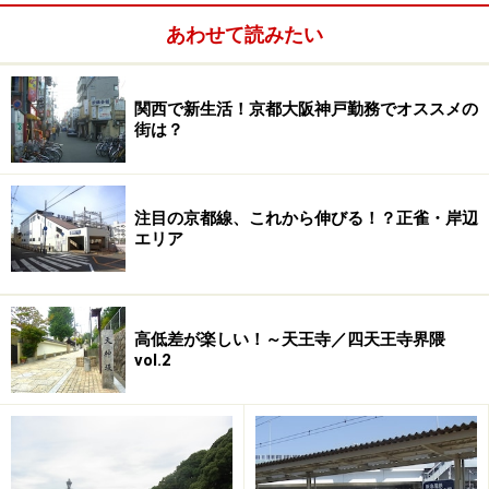
田んぼに賃貸住宅。その向こうに見えるのは工場。このよ
あわせて読みたい
うな混在風景がまだまだ残る阪急沿線
いずれの駅も徒歩圏内に古くに分譲された住宅地が存在
関西で新生活！京都大阪神戸勤務でオススメの
し、駅から少し離れると（最近少なくはなってきました
街は？
が）田んぼなどの残る風景があります。田畑のあるのど
かな景色が落ち着く方は阪急沿線がおすすめです。ま
注目の京都線、これから伸びる！？正雀・岸辺
た、町工場的な小規模工場も地域によっては存在します
エリア
が、他の２沿線と比べると少なめ。買物はスーパー・商
店街ともに駅から徒歩圏にあり、“日常買物便”としては
充実しています。ちなみに阪急３駅のなかで一番大きな
高低差が楽しい！～天王寺／四天王寺界隈
ショッピング施設はダイエーが核となる
「塚口さんさん
vol.2
タウン」
。阪急線「塚口」駅南側駅前にあります。