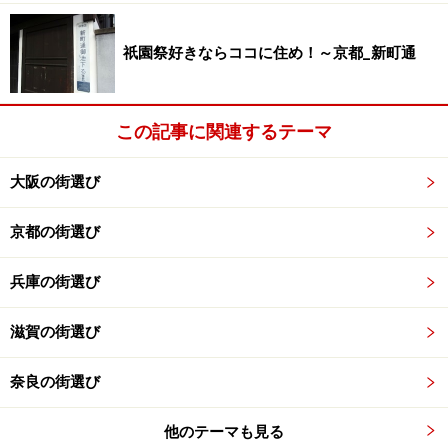
開発で大きく顔の変わったJR沿線
祇園祭好きならココに住め！～京都_新町通
JR「尼崎」北側の風景。大きな区画に整然と建物が立ち並
ぶ
この記事に関連するテーマ
尼崎市内にあるJR神戸線の駅は東が「尼崎」、西が「立
大阪の街選び
花」の２駅です。
「尼崎」は駅北側における再開発事業と平成９年の東西
京都の街選び
線開通によって、「立花」
もおなじく駅南側の再開発によるフェスタ立花の完成に
兵庫の街選び
より駅周辺の雰囲気が全く変わりました。「10年来駅周
辺には行ったことがない」という方はあまりの変わりよ
滋賀の街選び
うに元の景色が思い出せないのではないでしょうか。特
奈良の街選び
に大きく変わったのは「尼崎」駅。駅のすぐ北側にある
ホテル「ホップイン」、「アミング潮江」、尼崎中央病
他のテーマも見る
院、南側に「ミドリ電化」。また、2009年秋には阪神百