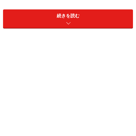
浅い沿線です。そのせいかJR沿線・阪神沿線と比較し
て、密集した旧市街地は少なく、街路・区画も整然とし
続きを読む
ているところが多いです。