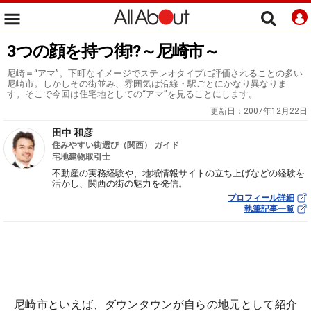
3つの顔を持つ街!?～尼崎市～
尼崎＝“アマ”。下町なイメージでステレオタイプに評価されることの多い
尼崎市。しかしその街並み、雰囲気は沿線・駅ごとにかなり異なりま
す。そこで今回は住宅地としての“アマ”を見ることにします。
更新日：
2007年12月22日
田中 和彦
住みやすい街選び（関西） ガイド
宅地建物取引士
不動産の実務経験や、地域情報サイトの立ち上げなどの経験を
活かし、関西の街の魅力を発信。
プロフィール詳細
執筆記事一覧
尼崎市といえば、ダウンタウンが自らの地元として紹介