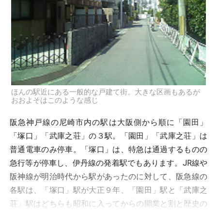
ほんの駅近にある一般的な戸建て街。大きな区画もあるが
おおよそはこのような感じ
阪急神戸線の尼崎市内の駅は大阪側から順に「園田」
「塚口」「武庫之荘」の３駅。「園田」「武庫之荘」は
普通電車のみ停車。「塚口」は、特急は通過するものの
急行等が停車し、伊丹線の発着駅でもあります。JR線や
阪神線が明治時代から駅があったのに対して、阪急線の
各駅は、「塚口」駅が大正９年、「園田」駅と「武庫之
荘」駅はどちらも昭和に入ってからの開業と割と歴史の