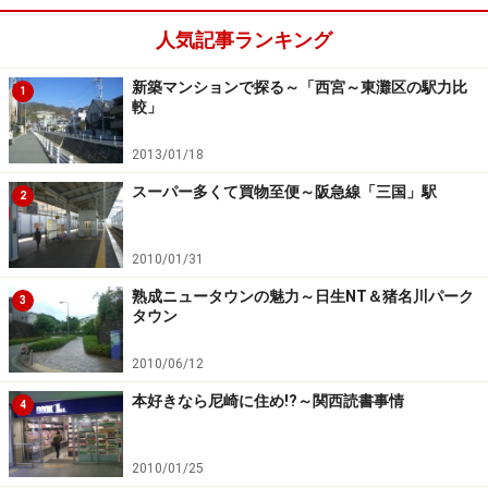
貨店・平和堂などが入居予定の「（仮称）キリンガーデ
人気記事ランキング
ンシティ」が開業予定。ますます便利になりそうです。
大阪駅までは「尼崎」駅から快速・新快速で１駅、と利
新築マンションで探る～「西宮～東灘区の駅力比
1
較」
便性も抜群です。
2013/01/18
スーパー多くて買物至便～阪急線「三国」駅
2
JR「尼崎」駅南側の風景。高層建築物のならぶ北側とは対
照的
2010/01/31
熟成ニュータウンの魅力～日生NT＆猪名川パーク
とはいえ、再開発とは反対側の駅前は大きくは変わって
3
タウン
おらず、両駅とも「新しくなった側」と「昔から変わら
ない側」といった図式になってます。ただ、再開発側も
2010/06/12
駅から少し離れると、工場・住宅・商業等が混在する雑
本好きなら尼崎に住め!?～関西読書事情
4
然と雰囲気。でも、混在している＝いろいろなものがあ
る、ということ。徒歩や自転車での街散歩でいろんな発
2010/01/25
見ができる街でもあります。