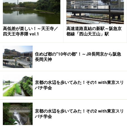
高低差が楽しい！～天王寺／
高速道路直結の新駅～阪急京
四天王寺界隈 vol.1
都線「西山天王山」駅
住めば都の“10年の都”！～JR長岡京から阪急
長岡天神
また、３駅とも駅徒歩圏内に
猪名川公園
、
上坂部西公園
、
大井戸公園
等の大きな公園があり、住環境のインフラ
京都の水辺を歩いてみた！その1 with東京スリ
バチ学会
は十分にそろっています。
続いては、市内中心部のJR沿線です。
京都の水辺を歩いてみた！その2 with東京スリ
バチ学会