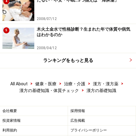
4
2008/07/12
木火土金水で性格診断？生まれた年で体質や病気
5
はわかるのか
2008/04/12
ランキングをもっと見る
>
>
>
>
All About
健康・医療
治療・介護
漢方・漢方薬
>
漢方の基礎知識・体質チェック
漢方の基礎知識
会社概要
採用情報
投資家情報
広告掲載
利用規約
プライバシーポリシー