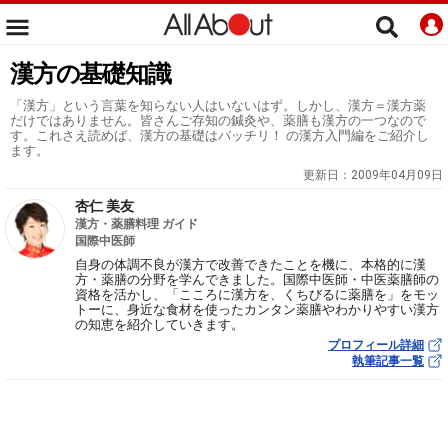
漢方の基礎知識
「漢方」という言葉を知らない人はいないはず。しかし、漢方＝漢方薬
だけではありません。皆さんご存知の鍼灸や、薬膳も漢方の一つなので
す。これさえ読めば、漢方の基礎はバッチリ！ の漢方入門編をご紹介し
ます。
更新日：
2009年04月09日
杏仁 美友
漢方・薬膳料理 ガイド
国際中医師
自身の体調不良が漢方で改善できたことを機に、本格的に漢
方・薬膳の分野を学んできました。国際中医師・中医薬膳師の
資格を活かし、「こころに漢方を、くちびるに薬膳を」をモッ
トーに、身近な食材を使ったカンタン薬膳やわかりやすい漢方
の知恵を紹介していきます。
プロフィール詳細
執筆記事一覧