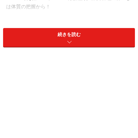
は体質の把握から！
３.
漢方薬の飲み方 >>
漢方薬は飲みづらいと思っているとしたら、それ
続きを読む
は大きな誤解です
４.
漢方医をさがす >>
まずは漢方医に相談にいきましょう
５.
漢方薬局をさがす >>
女性向けや駅近など、便利な漢方薬局も増えてき
ました
漢方は病気になる前の不調を取り除き、延命を願う予防
医学なのです。まずはお気に入りの生薬をみつけたり、