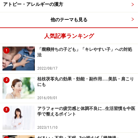
アトピー・アレルギーの漢方
他のテーマも見る
人気記事ランキング
「癇癪持ちの子ども」「キレやすい子」への対処
1
法
2022/08/17
桂枝茯苓丸の効果・効能・副作用……美肌・肩こり
2
にも
2016/09/01
アラフォーの疲労感と体調不良に…生活習慣を中医
3
学で整えるポイント
2023/11/10
だるい・不安・不眠…3つ揃えば「帰脾湯」