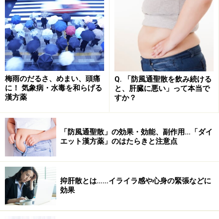
梅雨のだるさ、めまい、頭痛
Q. 「防風通聖散を飲み続ける
に！ 気象病・水毒を和らげる
と、肝臓に悪い」って本当で
漢方薬
すか？
「防風通聖散」の効果・効能、副作用…「ダイ
エット漢方薬」のはたらきと注意点
抑肝散とは……イライラ感や心身の緊張などに
効果