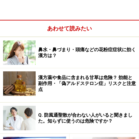
季節と身体の調子を合わせながら、できるところから、
毎日の生活に役立てましょう。
あわせて読みたい
では、漢方の基礎の基礎について、解説しましょう。
⇒
１. 「漢方」って何？ >>
鼻水・鼻づまり・頭痛などの花粉症症状に効く
※記事内容は執筆時点のものです。最新の内容をご確認くださ
漢方は？
い。
※当サイトにおける医師・医療従事者等による情報の提供は、診
断・治療行為ではありません。診断・治療を必要とする方は、適
切な医療機関での受診をおすすめいたします。記事内容は執筆者
漢方薬や食品に含まれる甘草は危険？ 効能と
個人の見解によるものであり、全ての方への有効性を保証するも
副作用・「偽アルドステロン症」リスクと注意
のではありません。当サイトで提供する情報に基づいて被ったい
点
かなる損害についても、当社、各ガイド、その他当社と契約した
情報提供者は一切の責任を負いかねます。
免責事項
Q. 防風通聖散が合わない人がいると聞きまし
た。知らずに使うのは危険ですか？