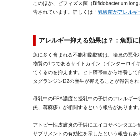
このほか、ビフィズス菌（Bifidobacterium 
告されています。詳しくは「
乳酸菌がアレルギー
アレルギー抑える効果は？：魚類に
魚に多く含まれる不飽和脂肪酸は、喘息の悪化
物質の1つであるサイトカイン（インターロイキン
てくるのを抑えます。ヒト臍帯血から培養して
タグランジンD2の産生が抑えることが報告さ
母乳中のEPA濃度と授乳中の子供のアレルギー
炎、蕁麻疹）が相関するという報告があります
アトピー性皮膚炎の子供にエイコサペンタエン酸
サプリメントの有効性を示したという報告もあ