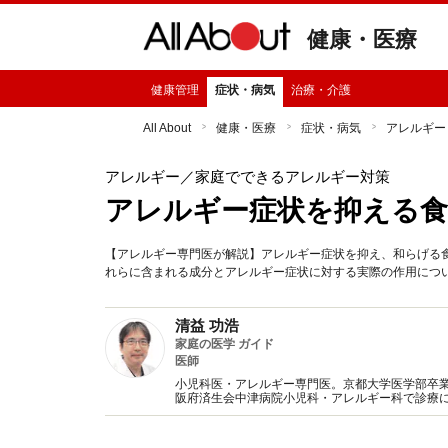
健康・医療
健康管理
症状・病気
治療・介護
All About
健康・医療
症状・病気
アレルギー
アレルギー
／家庭でできるアレルギー対策
アレルギー症状を抑える
【アレルギー専門医が解説】アレルギー症状を抑え、和らげる
れらに含まれる成分とアレルギー症状に対する実際の作用につ
清益 功浩
家庭の医学 ガイド
医師
小児科医・アレルギー専門医。京都大学医学部卒
阪府済生会中津病院小児科・アレルギー科で診療
たいと、インターネットやテレビ、書籍などでも