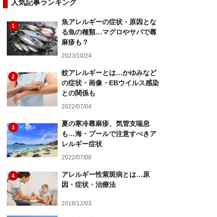
人気記事ランキング
魚アレルギーの症状・原因とな
1
る魚の種類…マグロやサバで蕁
麻疹も？
2023/10/24
蚊アレルギーとは…かゆみなど
2
の症状・画像・EBウイルス感染
との関係も
2022/07/04
夏の寒冷蕁麻疹、気管支喘息
3
も…海・プールで注意すべきア
レルギー症状
2022/07/08
アレルギー性紫斑病とは…原
4
因・症状・治療法
2018/12/03