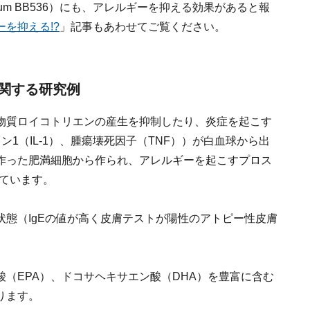
longum BB536）にも、アレルギーを抑える効果があると報
を抑える!?
」記事もあわせてご覧ください。
関する研究例
物質ロイコトリエンの産生を抑制したり、炎症を起こす
1（IL-1）、腫瘍壊死因子（TNF））が白血球から出
作った肥満細胞から作られ、アレルギーを起こすプロス
れています。
状態（IgEの値が高く皮膚テストが陽性のアトピー性皮膚
。
（EPA）、ドコサヘキサエン酸（DHA）を豊富に含む
ります。