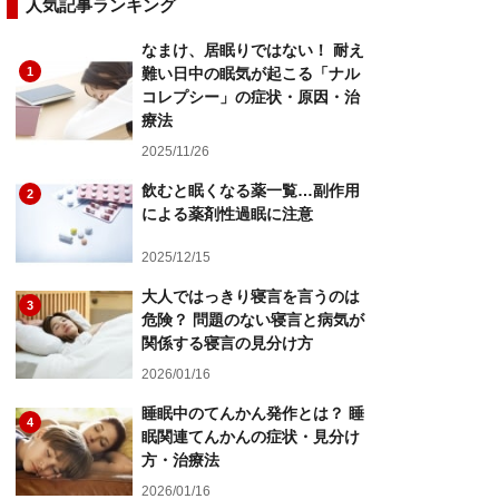
人気記事ランキング
なまけ、居眠りではない！ 耐え
1
難い日中の眠気が起こる「ナル
コレプシー」の症状・原因・治
療法
2025/11/26
飲むと眠くなる薬一覧…副作用
2
による薬剤性過眠に注意
2025/12/15
大人ではっきり寝言を言うのは
3
危険？ 問題のない寝言と病気が
関係する寝言の見分け方
2026/01/16
睡眠中のてんかん発作とは？ 睡
4
眠関連てんかんの症状・見分け
方・治療法
2026/01/16