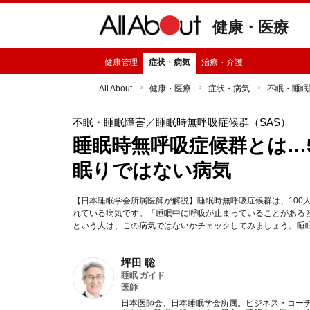
健康・医療
健康管理
症状・病気
治療・介護
All About
健康・医療
症状・病気
不眠・睡眠
不眠・睡眠障害
／睡眠時無呼吸症候群（SAS）
睡眠時無呼吸症候群とは…
眠りではない病気
【日本睡眠学会所属医師が解説】睡眠時無呼吸症候群は、100
れている病気です。「睡眠中に呼吸が止まっていることがある
という人は、この病気ではないかチェックしてみましょう。睡
坪田 聡
睡眠 ガイド
医師
日本医師会、日本睡眠学会所属。ビジネス・コー