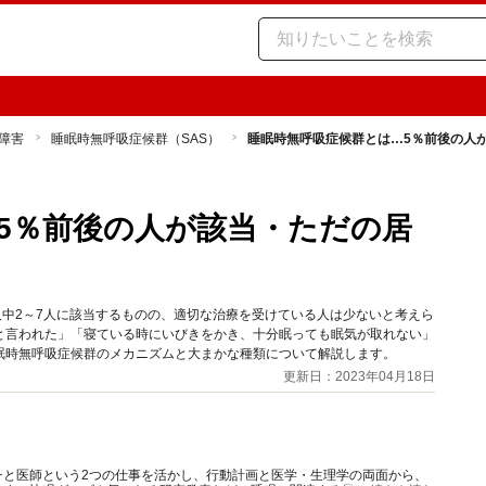
障害
睡眠時無呼吸症候群（SAS）
睡眠時無呼吸症候群とは…5％前後の人
5％前後の人が該当・ただの居
人中2～7人に該当するものの、適切な治療を受けている人は少ないと考えら
と言われた」「寝ている時にいびきをかき、十分眠っても眠気が取れない」
眠時無呼吸症候群のメカニズムと大まかな種類について解説します。
更新日：2023年04月18日
チと医師という2つの仕事を活かし、行動計画と医学・生理学の両面から、