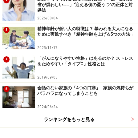
2
省が煩わしい……」"迎える側の憂うつ"の正体と対
処法
2026/08/04
精神年齢が低い人の特徴は？ 慕われる大人になる
3
ために実践すべき「精神年齢を上げる5つの方法」
2025/11/17
「がんになりやすい性格」はあるのか？ ストレス
4
をためやすい「タイプC」性格とは
2019/09/03
会話のない家族の「4つの口癖」…家族の気持ちが
5
バラバラになってしまうことも
2024/06/24
ランキングをもっと見る