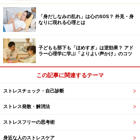
せっかくなら「アクティブグループ」にし
よう
「身だしなみの乱れ」は心のSOS？ 外見・身
なりに現れる心理とは
子どもも部下も「ほめすぎ」は逆効果？ アド
ラー心理学に学ぶ「よりよい声かけ」のコツ
グループのパターンを知っていれば、ストレスは格段に減る
前ページのように考えると、仲間の行動にいちいちイラ
この記事に関連するテーマ
イラせず、不要なストレスを軽らせます。つまり、グル
ープのほとんどの人は自分からは積極的な行動をしよう
ストレスチェック・自己診断
とせず、過半数の人はムードに左右されやすいもの。ま
た、たいてい少数のトラブルメーカーが現れるものなの
ストレス発散・解消法
です。
ストレスフリーの思考術
それでもグループ活動には、積極的に参加する意義があ
身近な人のストレスケア
ります。人数が多いと「大きな神輿」をかつぐことがで