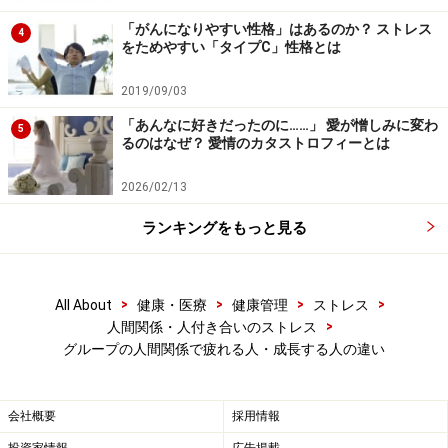
ら、思い切ってまず自分が「行動派」になろうとするこ
「がんになりやすい性格」はあるのか？ ストレス
4
をためやすい「タイプC」性格とは
とが大事です。かなりのボランティア精神が必要です
が、一度やるとグループのまとめ方がよく分かるように
2019/09/03
なります。
「あんなに好きだったのに……」 愛が憎しみに変わ
5
るのはなぜ？ 愛情のカタストロフィーとは
大切なのは、自分と同じような「行動派」として働ける
2026/02/13
相棒
を、最低もう1人は見つけること。誰か1人だけでグ
ループを動かそうとすると、仲間は必ず拒否反応を起こ
ランキングをもっと見る
します。リーダーは必要でも、内心独裁的に仕切られた
くはないのです。
>
>
>
>
All About
健康・医療
健康管理
ストレス
>
人間関係・人付き合いのストレス
10人ほどのグループなら、アイデアを具体的な行動にで
グループの人間関係で疲れる人・成長する人の違い
きるような人は、自分以外にもう1人はいるものです。
その人が人間的にポジティブで楽しむことを好み、話し
合って行動していける人であることが大事。「何か面白
会社概要
採用情報
いことを企画しない？」と誘ってみましょう。