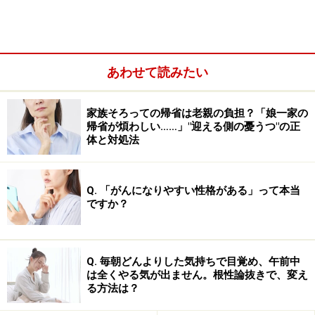
グループ構成の共通点を知れば、人間関係
は怖くない！
あわせて読みたい
家族そろっての帰省は老親の負担？「娘一家の
帰省が煩わしい……」"迎える側の憂うつ"の正
PTAでも、頑張る行動派ママは、2割程度
体と対処法
せっかくグループが誕生したのなら、ただ表面的に仲良
くするだけでなく、何か有意義な活動をしたいもの。
Q. 「がんになりやすい性格がある」って本当
ですか？
しかし、「言いだしっぺ」だけが働かされて苦労した
り、足を引っ張ったり悪口を言う人がいて、グループ全
体のムードやモチベーションがぶち壊しになったりする
Q. 毎朝どんよりした気持ちで目覚め、午前中
は全くやる気が出ません。根性論抜きで、変え
ことがよく起こります。
る方法は？