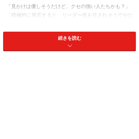
「見かけは優しそうだけど、クセの強い人たちかも？」
「積極的に発言すると、リーダー役を任されそうでやだ
な」
「そのうち、自分だけ仲間外れにされたらどうしよう」
続きを読む
というように、気を揉んでしまうものです。