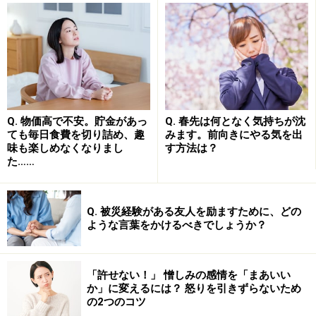
それでも、恐れることはありません。たとえば10人のグ
ループがつくられると、だいたい次のような人員構成に
なるのが常、と初めから見積もっておけばいいのです。
・ だいたい2人が行動派
・ だいたい6人が浮動派
・ だいたい2人が問題派
Q. 物価高で不安。貯金があっ
Q. 春先は何となく気持ちが沈
ても毎日食費を切り詰め、趣
みます。前向きにやる気を出
味も楽しめなくなりまし
す方法は？
つまり、アイデアや企画を具体的な行動に発展させられ
た……
る「行動派」は2人程度と少数。約束事を守らない、皮
肉や批判ばかりで具体的に行動しない「問題派」もまた
Q. 被災経験がある友人を励ますために、どの
2人程度と少数。残りの過半数が、言われればやるけど
ような言葉をかけるべきでしょうか？
自分からは行動を起こさず、ムードによってモチベーシ
ョンが左右される「浮動派」という構成です。
「許せない！」 憎しみの感情を「まあいい
か」に変えるには？ 怒りを引きずらないため
の2つのコツ