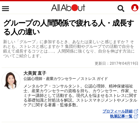
グループの人間関係で疲れる人・成長す
る人の違い
新しい「グループ」に参加するとき、あなたは楽しいと感じますか？ そ
れとも、ストレスと感じますか？ 集団行動やグループでの活動で自分を
鍛えて成長するコツとは……。人間関係に強くなり、自分を伸ばす方法に
ついてご紹介します。
更新日：
2017年04月19日
大美賀 直子
公認心理師・産業カウンセラー ／ストレス ガイド
メンタルケア・コンサルタント。公認心理師、精神保健福祉
士、産業カウンセラーの資格を持ち、カウンセラー、作家、セ
ミナー講師として活動する。現代人を悩ませるストレスに関す
る基礎知識と対処法を解説。ストレスマネジメントやメンタル
ケアに関する著書・監修多数。
プロフィール詳細
執筆記事一覧