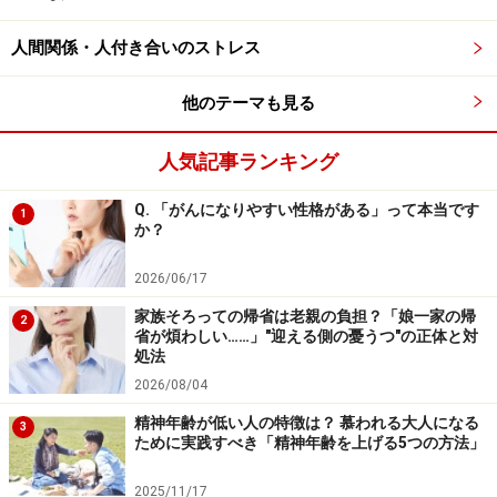
き、グループならではのダイナミズムを体感できるから
人間関係・人付き合いのストレス
です。
他のテーマも見る
ぜひ、せっかくの縁を無駄にせず、やる気を高めあって
発展的な活動をする「
アクティブグループ
」にしてみま
人気記事ランキング
しょう。そのために必要なのは、次のようなことです。
Q. 「がんになりやすい性格がある」って本当です
1
か？
その1. 自分が「行動派」になって相棒を探
2026/06/17
す
家族そろっての帰省は老親の負担？「娘一家の帰
2
省が煩わしい……」"迎える側の憂うつ"の正体と対
処法
2026/08/04
精神年齢が低い人の特徴は？ 慕われる大人になる
3
「行動派」は、相棒と一緒にグループを引っ張っていくべし
ために実践すべき「精神年齢を上げる5つの方法」
やる気を高めあえる「アクティブグループ」にしたいな
2025/11/17